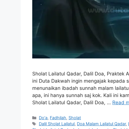
Sholat Lailatul Qadar, Dalil Doa, Praktek
ini Duta Dakwah ingin mengajak kepada
menunaikan ibadah sunnah malam lailatul
apa, ini hanya sunnah saj kok. Kali ini ka
Sholat Lailatul Qadar, Dalil Doa, …
Read 
Categories
Do'a
,
Fadhilah
,
Sholat
Tags
Dalil Sholat Lailatul
,
Doa Malam Lailatul Qadar
,