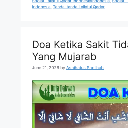
Sholat Lailatul Qadar IndonesiaIndonesia
,
Sholat La
Indonesia
,
Tanda-tanda Lailatul Qadar
Doa Ketika Sakit T
Yang Mujarab
June 21, 2026
by
Ashihatus Sholihah