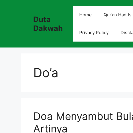
Skip
to
Home
Qur’an Hadits
Duta
content
Dakwah
Privacy Policy
Discl
Do’a
Doa Menyambut Bul
Artinya