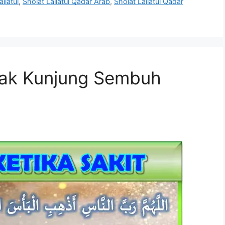
ilatul
,
Sholat Lailatul Qadar Arab
,
Sholat Lailatul Qadar
idak Kunjung Sembuh