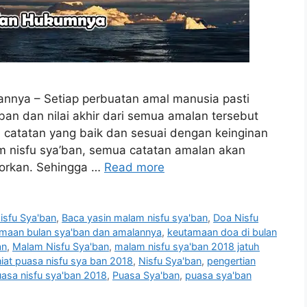
annya – Setiap perbuatan amal manusia pasti
an dan nilai akhir dari semua amalan tersebut
 catatan yang baik dan sesuai dengan keinginan
 nisfu sya’ban, semua catatan amalan akan
porkan. Sehingga …
Read more
isfu Sya'ban
,
Baca yasin malam nisfu sya'ban
,
Doa Nisfu
maan bulan sya'ban dan amalannya
,
keutamaan doa di bulan
an
,
Malam Nisfu Sya'ban
,
malam nisfu sya'ban 2018 jatuh
niat puasa nisfu sya ban 2018
,
Nisfu Sya'ban
,
pengertian
asa nisfu sya'ban 2018
,
Puasa Sya'ban
,
puasa sya'ban