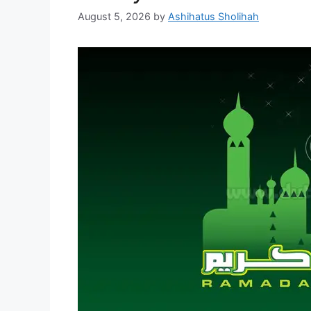
August 5, 2026
by
Ashihatus Sholihah