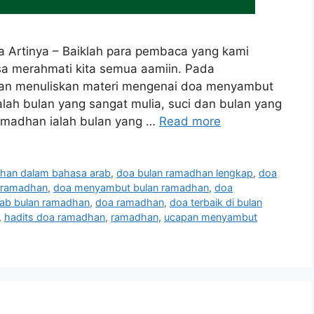
Artinya – Baiklah para pembaca yang kami
sa merahmati kita semua aamiin. Pada
akan menuliskan materi mengenai doa menyambut
ah bulan yang sangat mulia, suci dan bulan yang
amadhan ialah bulan yang …
Read more
dhan dalam bahasa arab
,
doa bulan ramadhan lengkap
,
doa
n ramadhan
,
doa menyambut bulan ramadhan
,
doa
ab bulan ramadhan
,
doa ramadhan
,
doa terbaik di bulan
,
hadits doa ramadhan
,
ramadhan
,
ucapan menyambut