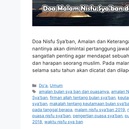
Doa Nisfu Sya’ban, Amalan dan Keterang
nantinya akan dimintai pertanggung jawab
sangatlah penting agar mendapat sebuah
dan harapan seorang muslim. Pada malam
selama satu tahun akan dicatat dan dila
Categories
Do'a
,
Umum
Tags
amalan bulan sya ban dan puasanya
,
amalan N
Sya'ban
,
firman allah tentang bulan sya'ban
,
keuta
sya'ban
,
makalah tentang keutamaan bulan sya'b
pada tanggal berapa
,
malam nisfu sya'ban 2019
,
puasa nisfu sya'ban
,
pengertian puasa sya'ban
,
pu
2018
,
waktu nisfu sya ban