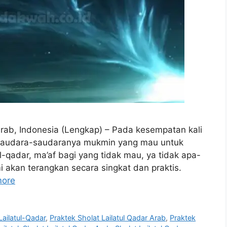
 Arab, Indonesia (Lengkap) – Pada kesempatan kali
 saudara-saudaranya mukmin yang mau untuk
-qadar, ma’af bagi yang tidak mau, ya tidak apa-
mi akan terangkan secara singkat dan praktis.
more
Lailatul-Qadar
,
Praktek Sholat Lailatul Qadar Arab
,
Praktek