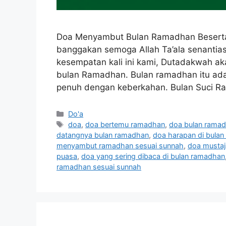
Doa Menyambut Bulan Ramadhan Beserta 
banggakan semoga Allah Ta’ala senantia
kesempatan kali ini kami, Dutadakwah 
bulan Ramadhan. Bulan ramadhan itu adal
penuh dengan keberkahan. Bulan Suci R
Categories
Do'a
Tags
doa
,
doa bertemu ramadhan
,
doa bulan rama
datangnya bulan ramadhan
,
doa harapan di bula
menyambut ramadhan sesuai sunnah
,
doa mustaj
puasa
,
doa yang sering dibaca di bulan ramadhan
ramadhan sesuai sunnah