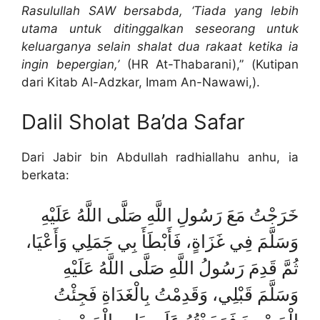
Rasulullah SAW bersabda, ‘Tiada yang lebih
utama untuk ditinggalkan seseorang untuk
keluarganya selain shalat dua rakaat ketika ia
ingin bepergian,’
(HR At-Thabarani),” (Kutipan
dari Kitab Al-Adzkar, Imam An-Nawawi,).
Dalil Sholat Ba’da Safar
Dari Jabir bin Abdullah radhiallahu anhu, ia
berkata:
خَرَجْتُ مَعَ رَسُولِ اللَّهِ صَلَّى اللَّهُ عَلَيْهِ
وَسَلَّمَ فِي غَزَاةٍ، فَأَبْطَأَ بِي جَمَلِي وَأَعْيَا،
ثُمَّ قَدِمَ رَسُولُ اللَّهِ صَلَّى اللَّهُ عَلَيْهِ
وَسَلَّمَ قَبْلِي، وَقَدِمْتُ بِالْغَدَاةِ فَجِئْتُ