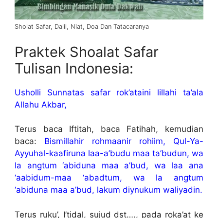
Sholat Safar, Dalil, Niat, Doa Dan Tatacaranya
Praktek Shoalat Safar
Tulisan Indonesia:
Usholli Sunnatas safar rok’ataini lillahi ta’ala
Allahu Akbar,
Terus baca Iftitah, baca Fatihah, kemudian
baca:
Bismillahir rohmaanir rohiim, Qul-Ya-
Ayyuhal-kaafiruna laa-a’budu maa ta’budun, wa
la angtum ‘abiduna maa a’bud, wa laa ana
‘aabidum-maa ‘abadtum, wa la angtum
‘abiduna maa a’bud, lakum diynukum waliyadin.
Terus ruku’, I’tidal, sujud dst…., pada roka’at ke