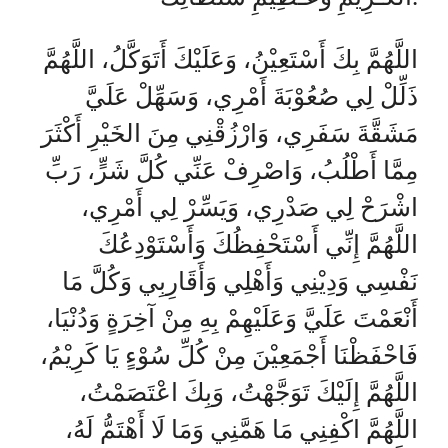
اللَّهُمَّ بِكَ أَسْتَعِيْنُ، وَعَلَيْكَ أَتَوَكَّلُ، اللَّهُمَّ
ذَلِّلْ لِي صُعُوْبَةَ أَمْرِي، وَسَهِّلْ عَلَيَّ
مَشَقَّةَ سَفَرِي، وَارْزُقْنِي مِنَ الخَيْرِ أَكْثَرَ
مِمَّا أَطْلُبُ، وَاصْرِفْ عَنِّي كُلَّ شَرٍّ، رَبِّ
اشْرَحْ لِي صَدْرِي، وَيَسِّرْ لِي أَمْرِي،
اللَّهُمَّ إِنِّي أَسْتَحْفِظُكَ وَأَسْتَوْدِعُكَ
نَفْسِي وَدِيْنِي وَأَهْلِي وَأَقَارِبِي وَكُلَّ مَا
أَنْعَمْتَ عَلَيَّ وَعَلَيْهِمْ بِهِ مِنْ آخِرَةٍ وَدُنْيَا،
فَاحْفَظْنَا أَجْمَعِيْنَ مِنْ كُلِّ سُوْءٍ يَا كَرِيْمُ،
اللَّهُمَّ إِلَيْكَ تَوَجَّهْتُ، وَبِكَ اعْتَصَمْتُ،
اللَّهُمَّ اكْفِنِي مَا هَمَّنِي وَمَا لَا أَهْتَمُّ لَهُ،