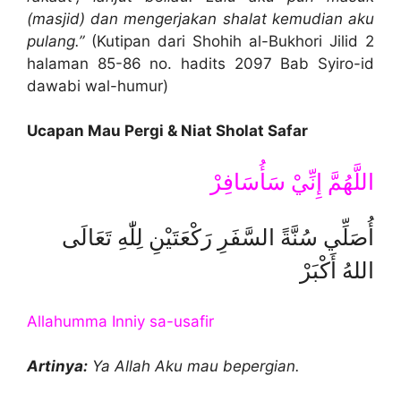
(masjid) dan mengerjakan shalat kemudian aku
pulang.”
(Kutipan dari Shohih al-Bukhori Jilid 2
halaman 85-86 no. hadits 2097 Bab Syiro-id
dawabi wal-humur)
Ucapan Mau Pergi & Niat Sholat Safar
اللَّهُمَّ إِنِّيْ سَأُسَافِرْ
أُصَلِّي سُنَّةً السَّفَرِ رَكْعَتَيْنِ لِلّٰهِ تَعَالَى
اللهُ أَكْبَرْ
Allahumma Inniy sa-usafir
Artinya:
Ya Allah Aku mau bepergian.