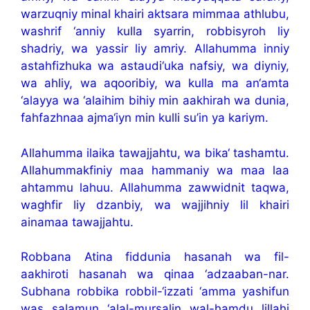
warzuqniy minal khairi aktsara mimmaa athlubu,
washrif ‘anniy kulla syarrin, robbisyroh liy
shadriy, wa yassir liy amriy. Allahumma inniy
astahfizhuka wa astaudi‘uka nafsiy, wa diyniy,
wa ahliy, wa aqooribiy, wa kulla ma an‘amta
‘alayya wa ‘alaihim bihiy min aakhirah wa dunia,
fahfazhnaa ajma‘iyn min kulli su’in ya kariym.
Allahumma ilaika tawajjahtu, wa bika‘ tashamtu.
Allahummakfiniy maa hammaniy wa maa laa
ahtammu lahuu. Allahumma zawwidnit taqwa,
waghfir liy dzanbiy, wa wajjihniy lil khairi
ainamaa tawajjahtu.
Robbana Atina fiddunia hasanah wa fil-
aakhiroti hasanah wa qinaa ‘adzaaban-nar.
Subhana robbika robbil-‘izzati ‘amma yashifun
was salamun ‘alal-mursalin wal-hamdu lillahi