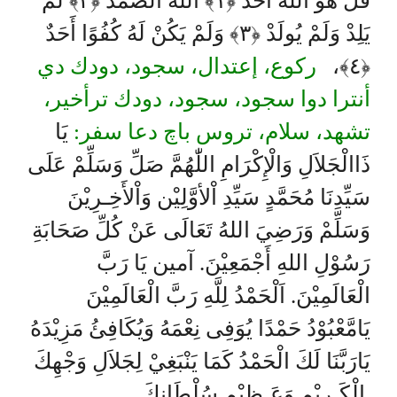
قُلْ هُوَ اللَّهُ أَحَدٌ ﴿١﴾ اللَّهُ الصَّمَدُ ﴿٢﴾ لَمْ
يَلِدْ وَلَمْ يُولَدْ ﴿٣﴾ وَلَمْ يَكُنْ لَهُ كُفُوًا أَحَدٌ
ركوع، إعتدال، سجود، دودك دي
﴿٤﴾،
أنترا دوا سجود، سجود، دودك ترأخير،
تشهد، سلام، تروس باچ دعا سفر:
يَا
ذَاالْجَلاَلِ وَالْإِكْرَامِ اللّٰهُمَّ صَلِّ وَسَلِّمْ عَلَى
سَيِّدِنَا مُحَمَّدٍ سَيِّدِ اْلأوَّلِيْن وَاْلأَخِـرِيْنَ
وَسَلِّمْ وَرَضِيَ اللهُ تَعَالَى عَنْ كُلِّ صَحَابَةِ
رَسُوْلِ اللهِ أَجْمَعِيْنَ. آمين يَا رَبَّ
الْعَالَمِيْنَ. اَلْحَمْدُ لِلَّهِ رَبَّ الْعَالَمِيْنَ
يَامَّعْبُوْدُ حَمْدًا يُوَفِى نِعْمَهُ وَيُكَافِئُ مَزِيْدَهُ
يَارَبَّنَا لَكَ الْحَمْدُ كَمَا يَنْبَغِيْ لِجَلاَلِ وَجْهِكَ
الْكَـرِيْمِ وَعَـظِيْمِ سُلْطَانِكَ.