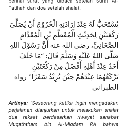
perihal surat yang dibaca setelah Surat Al-
Fatihah dan doa setelah shalat.
يُسْتَحَبُّ لَهُ عِنْدَ إِرَادَتِهِ الْخُرُوْجَ أَنْ يُصَلِّيَ
رَكْعَتَيْنِ لِحَدِيْثِ الْمُقَطَّمِ بْنِ الْمُقَدَّامِ
الصَّحَانِيِّ، رضي الله عنه أَنَّ رَسُوْلَ اللهِ
صَلَّى اللهُ عَلَيْهِ وَسَلَّمَ قَالَ: “مَا خَلَفَ
أَحَدٌ عِنْدَ أَهْلِهِ أَفْضَلُ مِنْ رَكْعَتَيْنِ
يَرْكَعُهُمَا عِنْدَهُمْ حِيْنَ يُرِيْدُ سَفَرًا” رواه
الطبراني
Artinya:
“Seseorang ketika ingin mengadakan
perjalanan dianjurkan untuk melakukan shalat
dua rakaat berdasarkan riwayat sahabat
Muqaththam bin Al-Miqdam RA bahwa