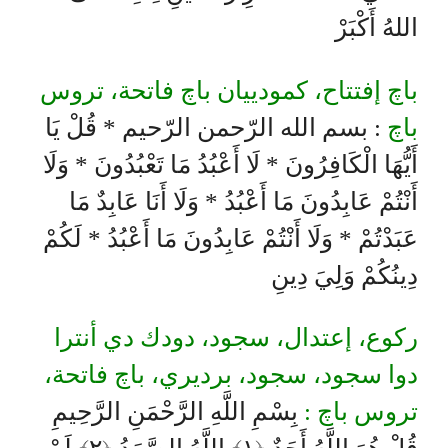
اللهُ أَكْبَرْ
باچ إفتتاح، كمودييان باچ فاتحة، تروس
باچ
: بسم الله الرّحمن الرّحيم * قُلْ يَا
أَيُّهَا الْكَافِرُونَ * لَا أَعْبُدُ مَا تَعْبُدُونَ * وَلَا
أَنْتُمْ عَابِدُونَ مَا أَعْبُدُ * وَلَا أَنَا عَابِدٌ مَا
عَبَدْتُمْ * وَلَا أَنْتُمْ عَابِدُونَ مَا أَعْبُدُ * لَكُمْ
دِينُكُمْ وَلِيَ دِينِ
ركوع، إعتدال، سجود، دودك دي أنترا
دوا سجود، سجود، برديري، باچ فاتحة،
تروس باچ :
بِسْمِ اللَّهِ الرَّحْمَنِ الرَّحِيمِ