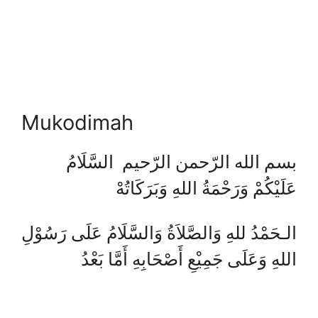
Mukodimah
بسم الله الرّحمن الرّحيم السَّلَامُ
عَلَيْكُمْ وَرَحْمَةُ اللهِ وَبَرَكَاتُهْ
الـحَمْدُ للهِ وَالصَّلاَةُ وَالسَّلَامُ عَلَى رَسُوْلِ
اللهِ وَعَلَى جَمِيْعِ أَصْحَابِهِ أَمَّا بَعْدُ