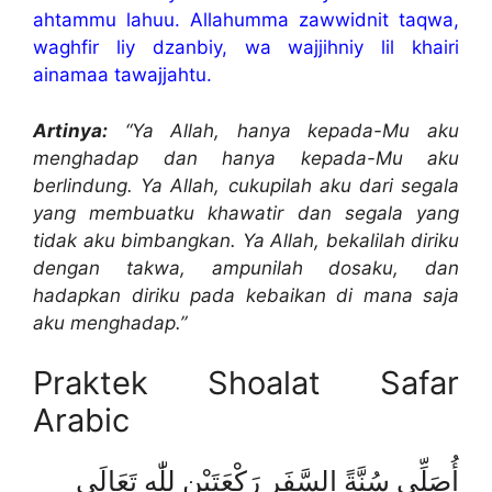
ahtammu lahuu. Allahumma zawwidnit taqwa,
waghfir liy dzanbiy, wa wajjihniy lil khairi
ainamaa tawajjahtu.
Artinya:
“Ya Allah, hanya kepada-Mu aku
menghadap dan hanya kepada-Mu aku
berlindung. Ya Allah, cukupilah aku dari segala
yang membuatku khawatir dan segala yang
tidak aku bimbangkan. Ya Allah, bekalilah diriku
dengan takwa, ampunilah dosaku, dan
hadapkan diriku pada kebaikan di mana saja
aku menghadap.”
Praktek Shoalat Safar
Arabic
أُصَلِّي سُنَّةً السَّفَرِ رَكْعَتَيْنِ لِلّٰهِ تَعَالَى