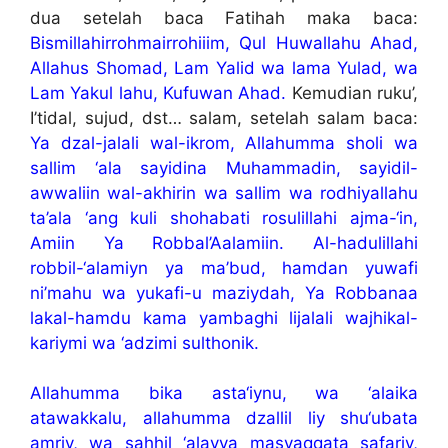
dua setelah baca Fatihah maka baca:
Bismillahirrohmairrohiiim, Qul Huwallahu Ahad,
Allahus Shomad, Lam Yalid wa lama Yulad, wa
Lam Yakul lahu, Kufuwan Ahad.
Kemudian ruku’,
I’tidal, sujud, dst… salam, setelah salam baca:
Ya dzal-jalali wal-ikrom, Allahumma sholi wa
sallim ‘ala sayidina Muhammadin, sayidil-
awwaliin wal-akhirin wa sallim wa rodhiyallahu
ta’ala ‘ang kuli shohabati rosulillahi ajma-‘in,
Amiin Ya Robbal’Aalamiin. Al-hadulillahi
robbil-‘alamiyn ya ma’bud, hamdan yuwafi
ni’mahu wa yukafi-u maziydah, Ya Robbanaa
lakal-hamdu kama yambaghi lijalali wajhikal-
kariymi wa ‘adzimi sulthonik.
Allahumma bika asta‘iynu, wa ‘alaika
atawakkalu, allahumma dzallil liy shu‘ubata
amriy, wa sahhil ‘alayya masyaqqata safariy,