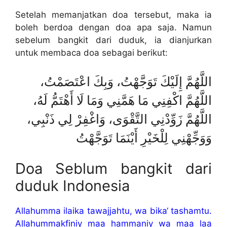
Setelah memanjatkan doa tersebut, maka ia
boleh berdoa dengan doa apa saja. Namun
sebelum bangkit dari duduk, ia dianjurkan
untuk membaca doa sebagai berikut:
اللَّهُمَّ إِلَيْكَ تَوَجَّهْتُ، وَبِكَ اعْتَصَمْتُ،
اللَّهُمَّ اكْفِنِي مَا هَمَّنِي وَمَا لَا أَهْتَمُّ لَهُ،
اللَّهُمَّ زَوِّدْنِي التَّقْوَى، وَاغْفِرْ لِي ذَنْبِي،
وَوَجِّهْنِي لِلْخَيْرِ أَيْنَمَا تَوَجَّهْتُ
Doa Seblum bangkit dari
duduk Indonesia
Allahumma ilaika tawajjahtu, wa bika‘ tashamtu.
Allahummakfiniy maa hammaniy wa maa laa