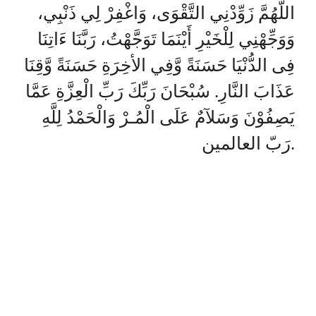
اللَّهُمَّ زَوِّدْنِي التَّقْوَى، وَاغْفِرْ لِي ذَنْبِي،
وَوَجِّهْنِي لِلْخَيْرِ أَيْنَمَا تَوَجَّهْتُ، رَبَّنَا ءَاتِنَا
فِى الدُّنْيَا حَسَنَةً وَّفِي الأخِرَةِ حَسَنَةً وَّقِنَا
عَذَابَ النَّارِ. سُبْحَانَ رَبِّكَ رَبِّ الْعِزَّةِ عَمَّا
يَصِفُوْنَ وَسَلآمٌ عَلَى الْمُـرْ وَالْحَمْدُ لِلَّهِ
رَبّ العالمين.