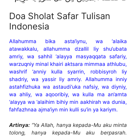
Doa Sholat Safar Tulisan
Indonesia
Allahumma bika asta‘iynu, wa ‘alaika
atawakkalu, allahumma dzallil liy shu‘ubata
amriy, wa sahhil ‘alayya masyaqqata safariy,
warzuqniy minal khairi aktsara mimmaa athlubu,
washrif ‘anniy kulla syarrin, robbisyroh liy
shadriy, wa yassir liy amriy. Allahumma inniy
astahfizhuka wa astaudi‘uka nafsiy, wa diyniy,
wa ahliy, wa aqooribiy, wa kulla ma an‘amta
‘alayya wa ‘alaihim bihiy min aakhirah wa dunia,
fahfazhnaa ajma‘iyn min kulli su’in ya kariym.
Artinya:
“Ya Allah, hanya kepada-Mu aku minta
tolong, hanya kepada-Mu aku berpasrah.