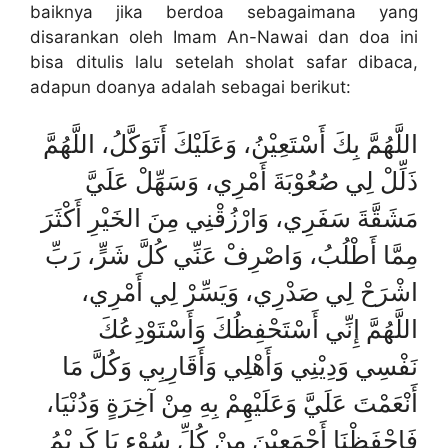
baiknya jika berdoa sebagaimana yang
disarankan oleh Imam An-Nawai dan doa ini
bisa ditulis lalu setelah sholat safar dibaca,
adapun doanya adalah sebagai berikut:
اللَّهُمَّ بِكَ أَسْتَعِيْنُ، وَعَلَيْكَ أَتَوَكَّلُ، اللَّهُمَّ
ذَلِّلْ لِي صُعُوْبَةَ أَمْرِي، وَسَهِّلْ عَلَيَّ
مَشَقَّةَ سَفَرِي، وَارْزُقْنِي مِنَ الخَيْرِ أَكْثَرَ
مِمَّا أَطْلُبُ، وَاصْرِفْ عَنِّي كُلَّ شَرٍّ، رَبِّ
اشْرَحْ لِي صَدْرِي، وَيَسِّرْ لِي أَمْرِي،
اللَّهُمَّ إِنِّي أَسْتَحْفِظُكَ وَأَسْتَوْدِعُكَ
نَفْسِي وَدِيْنِي وَأَهْلِي وَأَقَارِبِي وَكُلَّ مَا
أَنْعَمْتَ عَلَيَّ وَعَلَيْهِمْ بِهِ مِنْ آخِرَةٍ وَدُنْيَا،
فَاحْفَظْنَا أَجْمَعِيْنَ مِنْ كُلِّ سُوْءٍ يَا كَرِيْمُ