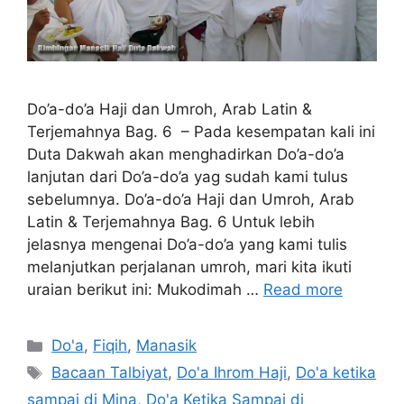
Do’a-do’a Haji dan Umroh, Arab Latin &
Terjemahnya Bag. 6 – Pada kesempatan kali ini
Duta Dakwah akan menghadirkan Do’a-do’a
lanjutan dari Do’a-do’a yag sudah kami tulus
sebelumnya. Do’a-do’a Haji dan Umroh, Arab
Latin & Terjemahnya Bag. 6 Untuk lebih
jelasnya mengenai Do’a-do’a yang kami tulis
melanjutkan perjalanan umroh, mari kita ikuti
uraian berikut ini: Mukodimah …
Read more
Categories
Do'a
,
Fiqih
,
Manasik
Tags
Bacaan Talbiyat
,
Do'a Ihrom Haji
,
Do'a ketika
sampai di Mina
,
Do'a Ketika Sampai di