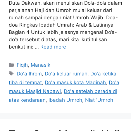
Duta Dakwah. akan menuliskan Do’a-do’a dalam
perjalanan Haji dan Umroh mulai keluar dari
rumah sampai dengan niat Umroh Wajib. Doa-
doa Ringkas Ibadah Umrah: Arab & Latinnya
Bagian 4 Untuk lebih jelasnya mengenai Do’a-
do’a tersebut diatas, mari kita ikuti tulisan
berikut ini: …
Read more
Categories
Fiqih
,
Manasik
Tags
Do'a Ihrom
,
Do'a keluar rumah
,
Do'a ketika
tiba di tempat
,
Do'a masuk kota Madinah
,
Do'a
masuk Masjid Nabawi
,
Do'a setelah berada di
atas kendaraan
,
Ibadah Umroh
,
Niat 'Umroh