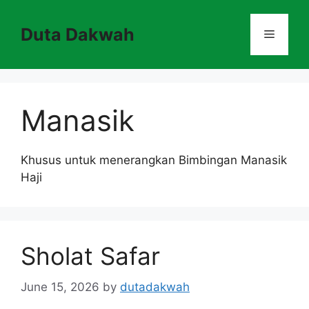
Skip
to
Duta Dakwah
Menu
content
Manasik
Khusus untuk menerangkan Bimbingan Manasik
Haji
Sholat Safar
June 15, 2026
by
dutadakwah