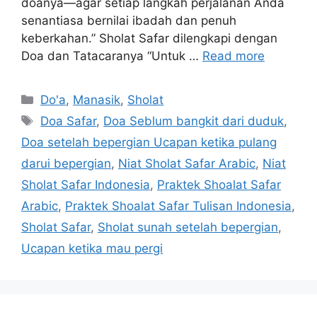
doanya—agar setiap langkah perjalanan Anda
senantiasa bernilai ibadah dan penuh
keberkahan.” Sholat Safar dilengkapi dengan
Doa dan Tatacaranya “Untuk …
Read more
Categories
Do'a
,
Manasik
,
Sholat
Tags
Doa Safar
,
Doa Seblum bangkit dari duduk
,
Doa setelah bepergian Ucapan ketika pulang
darui bepergian
,
Niat Sholat Safar Arabic
,
Niat
Sholat Safar Indonesia
,
Praktek Shoalat Safar
Arabic
,
Praktek Shoalat Safar Tulisan Indonesia
,
Sholat Safar
,
Sholat sunah setelah bepergian
,
Ucapan ketika mau pergi