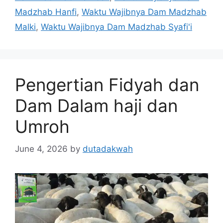
Madzhab Hanfi
,
Waktu Wajibnya Dam Madzhab
Malki
,
Waktu Wajibnya Dam Madzhab Syafi'i
Pengertian Fidyah dan
Dam Dalam haji dan
Umroh
June 4, 2026
by
dutadakwah