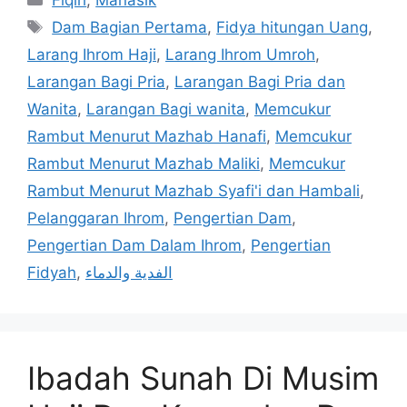
Tags
Dam Bagian Pertama
,
Fidya hitungan Uang
,
Larang Ihrom Haji
,
Larang Ihrom Umroh
,
Larangan Bagi Pria
,
Larangan Bagi Pria dan
Wanita
,
Larangan Bagi wanita
,
Memcukur
Rambut Menurut Mazhab Hanafi
,
Memcukur
Rambut Menurut Mazhab Maliki
,
Memcukur
Rambut Menurut Mazhab Syafi'i dan Hambali
,
Pelanggaran Ihrom
,
Pengertian Dam
,
Pengertian Dam Dalam Ihrom
,
Pengertian
Fidyah
,
الفدية والدماء
Ibadah Sunah Di Musim