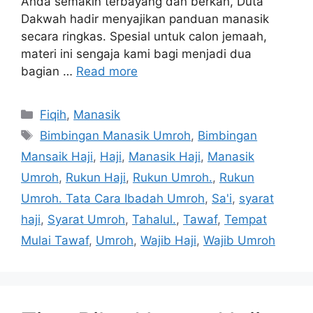
Anda semakin terbayang dan berkah, Duta
Dakwah hadir menyajikan panduan manasik
secara ringkas. Spesial untuk calon jemaah,
materi ini sengaja kami bagi menjadi dua
bagian …
Read more
Categories
Fiqih
,
Manasik
Tags
Bimbingan Manasik Umroh
,
Bimbingan
Mansaik Haji
,
Haji
,
Manasik Haji
,
Manasik
Umroh
,
Rukun Haji
,
Rukun Umroh.
,
Rukun
Umroh. Tata Cara Ibadah Umroh
,
Sa'i
,
syarat
haji
,
Syarat Umroh
,
Tahalul.
,
Tawaf
,
Tempat
Mulai Tawaf
,
Umroh
,
Wajib Haji
,
Wajib Umroh