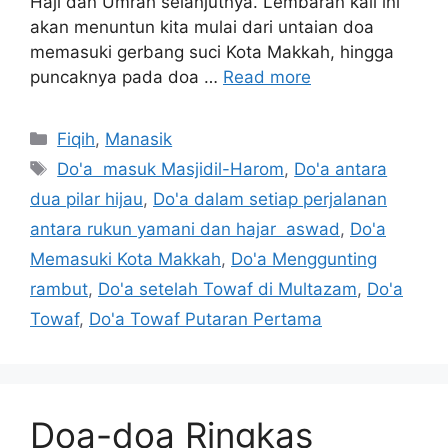
Haji dan Umrah selanjutnya. Lembaran kali ini
akan menuntun kita mulai dari untaian doa
memasuki gerbang suci Kota Makkah, hingga
puncaknya pada doa …
Read more
Categories
Fiqih
,
Manasik
Tags
Do'a masuk Masjidil-Harom
,
Do'a antara
dua pilar hijau
,
Do'a dalam setiap perjalanan
antara rukun yamani dan hajar aswad
,
Do'a
Memasuki Kota Makkah
,
Do'a Menggunting
rambut
,
Do'a setelah Towaf di Multazam
,
Do'a
Towaf
,
Do'a Towaf Putaran Pertama
Doa-doa Ringkas