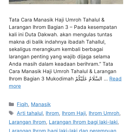
Tata Cara Manasik Haji Umroh Tahalul &
Larangan Ihrom Bagian 3 – Pada kesempatan
kali ini Duta Dakwah. akan mengulas tuntas
makna di balik indahnya ibadah Tahallul,
sekaligus merangkum kembali berbagai
larangan penting yang wajib dijaga selama
Anda masih dalam keadaan berihram.” Tata
Cara Manasik Haji Umroh Tahalul & Larangan
Ihrom Bagian 3 Mukodimah السَّلَامُ عَلَيْكُمْ …
Read
more
Categories
Fiqih
,
Manasik
Tags
Arti tahalul
,
Ihrom
,
Ihrom Haji
,
Ihrom Umroh
,
Larangan Ihrom
,
Larangan Ihrom bagi laki-laki
,
Larangan Ihrom bagi laki-laki dan perempuan
,