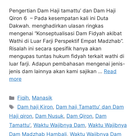
Pengertian Dam Haji tamattu’ dan Dam Haji
Qiron 6 – Pada kesempatan kali ini Duta
Dakwah. menghadirkan ulasan ringkas
mengenai “Konseptualisasi Dam Fidyah akibat
Wathi di Luar Farji Perspektif Empat Madzhab”.
Risalah ini secara spesifik hanya akan
mengupas tuntas hukum fidyah terkait wathi di
luar farji. Adapun pembahasan mengenai jenis-
jenis dam lainnya akan kami sajikan …
Read
more
Categories
Fiqih
,
Manasik
Tags
Dam haji Kiron
,
Dam haji Tamattu' dan Dam
Haji qiron
,
Dam Nusuk
,
Dam Qiron
,
Dam
Tamattu'
,
Waktu Wajibnya Dam
,
Waktu Wajibnya
Dam Madzhab Hambali
,
Waktu Wajibnya Dam