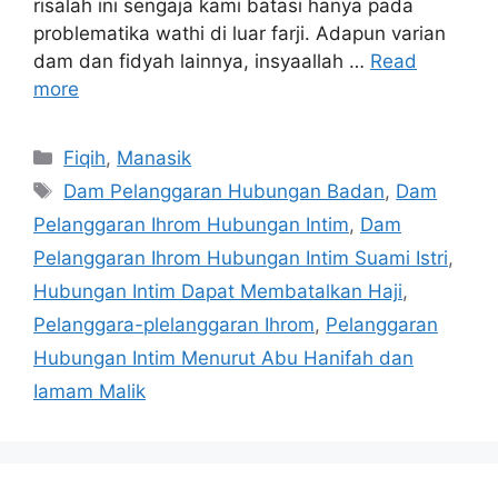
risalah ini sengaja kami batasi hanya pada
problematika wathi di luar farji. Adapun varian
dam dan fidyah lainnya, insyaallah …
Read
more
Categories
Fiqih
,
Manasik
Tags
Dam Pelanggaran Hubungan Badan
,
Dam
Pelanggaran Ihrom Hubungan Intim
,
Dam
Pelanggaran Ihrom Hubungan Intim Suami Istri
,
Hubungan Intim Dapat Membatalkan Haji
,
Pelanggara-plelanggaran Ihrom
,
Pelanggaran
Hubungan Intim Menurut Abu Hanifah dan
Iamam Malik