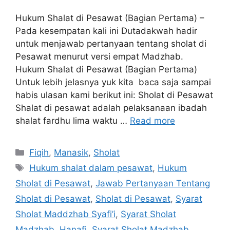
Hukum Shalat di Pesawat (Bagian Pertama) –
Pada kesempatan kali ini Dutadakwah hadir
untuk menjawab pertanyaan tentang sholat di
Pesawat menurut versi empat Madzhab.
Hukum Shalat di Pesawat (Bagian Pertama)
Untuk lebih jelasnya yuk kita baca saja sampai
habis ulasan kami berikut ini: Sholat di Pesawat
Shalat di pesawat adalah pelaksanaan ibadah
shalat fardhu lima waktu …
Read more
Categories
Fiqih
,
Manasik
,
Sholat
Tags
Hukum shalat dalam pesawat
,
Hukum
Sholat di Pesawat
,
Jawab Pertanyaan Tentang
Sholat di Pesawat
,
Sholat di Pesawat
,
Syarat
Sholat Maddzhab Syafi’i
,
Syarat Sholat
Madzhab Hanafi
,
Syarat Sholat Madzhab