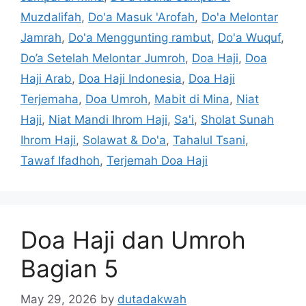
Muzdalifah
,
Do'a Masuk 'Arofah
,
Do'a Melontar
Jamrah
,
Do'a Menggunting rambut
,
Do'a Wuquf
,
Do’a Setelah Melontar Jumroh
,
Doa Haji
,
Doa
Haji Arab
,
Doa Haji Indonesia
,
Doa Haji
Terjemaha
,
Doa Umroh
,
Mabit di Mina
,
Niat
Haji
,
Niat Mandi Ihrom Haji
,
Sa'i
,
Sholat Sunah
Ihrom Haji
,
Solawat & Do'a
,
Tahalul Tsani
,
Tawaf Ifadhoh
,
Terjemah Doa Haji
Doa Haji dan Umroh
Bagian 5
May 29, 2026
by
dutadakwah