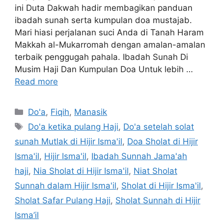
ini Duta Dakwah hadir membagikan panduan
ibadah sunah serta kumpulan doa mustajab.
Mari hiasi perjalanan suci Anda di Tanah Haram
Makkah al-Mukarromah dengan amalan-amalan
terbaik penggugah pahala. Ibadah Sunah Di
Musim Haji Dan Kumpulan Doa Untuk lebih …
Read more
Categories
Do'a
,
Fiqih
,
Manasik
Tags
Do'a ketika pulang Haji
,
Do'a setelah solat
sunah Mutlak di Hijir Isma'il
,
Doa Sholat di Hijir
Isma'il
,
Hijir Isma'il
,
Ibadah Sunnah Jama'ah
haji
,
Nia Sholat di Hijir Isma'il
,
Niat Sholat
Sunnah dalam Hijir Isma'il
,
Sholat di Hijir Isma'il
,
Sholat Safar Pulang Haji
,
Sholat Sunnah di Hijir
Isma’il