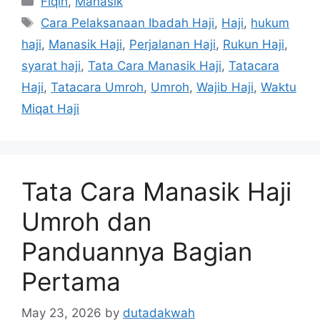
Fiqih
,
Manasik
Tags
Cara Pelaksanaan Ibadah Haji
,
Haji
,
hukum
haji
,
Manasik Haji
,
Perjalanan Haji
,
Rukun Haji
,
syarat haji
,
Tata Cara Manasik Haji
,
Tatacara
Haji
,
Tatacara Umroh
,
Umroh
,
Wajib Haji
,
Waktu
Miqat Haji
Tata Cara Manasik Haji
Umroh dan
Panduannya Bagian
Pertama
May 23, 2026
by
dutadakwah