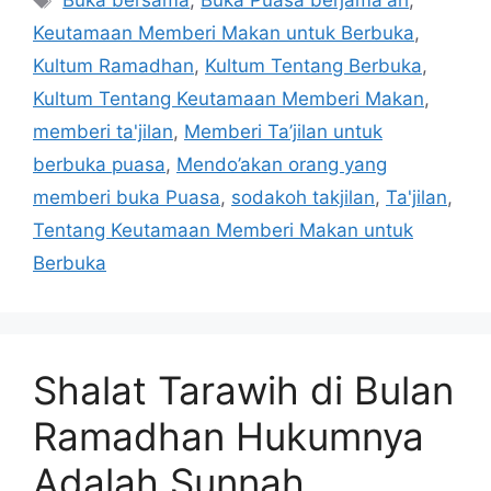
Buka bersama
,
Buka Puasa berjama'ah
,
Keutamaan Memberi Makan untuk Berbuka
,
Kultum Ramadhan
,
Kultum Tentang Berbuka
,
Kultum Tentang Keutamaan Memberi Makan
,
memberi ta'jilan
,
Memberi Ta’jilan untuk
berbuka puasa
,
Mendo’akan orang yang
memberi buka Puasa
,
sodakoh takjilan
,
Ta'jilan
,
Tentang Keutamaan Memberi Makan untuk
Berbuka
Shalat Tarawih di Bulan
Ramadhan Hukumnya
Adalah Sunnah