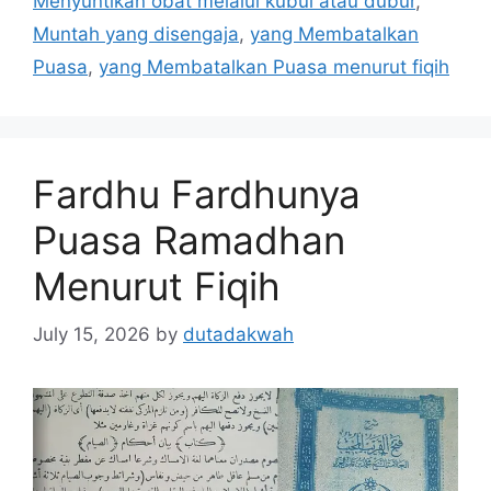
Menyuntikan obat melalui kubul atau dubur
,
Muntah yang disengaja
,
yang Membatalkan
Puasa
,
yang Membatalkan Puasa menurut fiqih
Fardhu Fardhunya
Puasa Ramadhan
Menurut Fiqih
July 15, 2026
by
dutadakwah