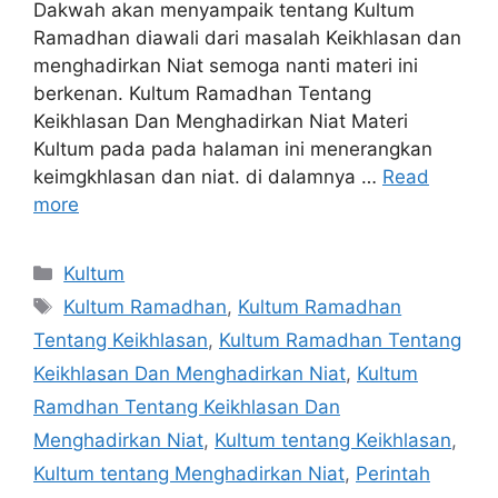
Dakwah akan menyampaik tentang Kultum
Ramadhan diawali dari masalah Keikhlasan dan
menghadirkan Niat semoga nanti materi ini
berkenan. Kultum Ramadhan Tentang
Keikhlasan Dan Menghadirkan Niat Materi
Kultum pada pada halaman ini menerangkan
keimgkhlasan dan niat. di dalamnya …
Read
more
Categories
Kultum
Tags
Kultum Ramadhan
,
Kultum Ramadhan
Tentang Keikhlasan
,
Kultum Ramadhan Tentang
Keikhlasan Dan Menghadirkan Niat
,
Kultum
Ramdhan Tentang Keikhlasan Dan
Menghadirkan Niat
,
Kultum tentang Keikhlasan
,
Kultum tentang Menghadirkan Niat
,
Perintah