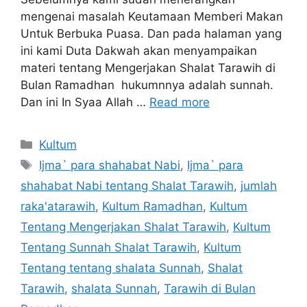
mengenai masalah Keutamaan Memberi Makan
Untuk Berbuka Puasa. Dan pada halaman yang
ini kami Duta Dakwah akan menyampaikan
materi tentang Mengerjakan Shalat Tarawih di
Bulan Ramadhan hukumnnya adalah sunnah.
Dan ini In Syaa Allah …
Read more
Categories
Kultum
Tags
Ijma` para shahabat Nabi
,
Ijma` para
shahabat Nabi tentang Shalat Tarawih
,
jumlah
raka'atarawih
,
Kultum Ramadhan
,
Kultum
Tentang Mengerjakan Shalat Tarawih
,
Kultum
Tentang Sunnah Shalat Tarawih
,
Kultum
Tentang tentang shalata Sunnah
,
Shalat
Tarawih
,
shalata Sunnah
,
Tarawih di Bulan