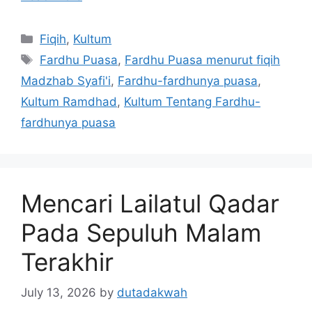
Categories
Fiqih
,
Kultum
Tags
Fardhu Puasa
,
Fardhu Puasa menurut fiqih
Madzhab Syafi'i
,
Fardhu-fardhunya puasa
,
Kultum Ramdhad
,
Kultum Tentang Fardhu-
fardhunya puasa
Mencari Lailatul Qadar
Pada Sepuluh Malam
Terakhir
July 13, 2026
by
dutadakwah