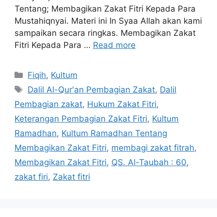
Tentang; Membagikan Zakat Fitri Kepada Para
Mustahiqnyai. Materi ini In Syaa Allah akan kami
sampaikan secara ringkas. Membagikan Zakat
Fitri Kepada Para …
Read more
Categories
Fiqih
,
Kultum
Tags
Dalil Al-Qur'an Pembagian Zakat
,
Dalil
Pembagian zakat
,
Hukum Zakat Fitri
,
Keterangan Pembagian Zakat Fitri
,
Kultum
Ramadhan
,
Kultum Ramadhan Tentang
Membagikan Zakat Fitri
,
membagi zakat fitrah
,
Membagikan Zakat Fitri
,
QS. Al-Taubah : 60
,
zakat firi
,
Zakat fitri