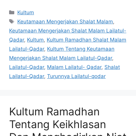
Categories
Kultum
Tags
Keutamaan Mengerjakan Shalat Malam
,
Keutamaan Mengerjakan Shalat Malam Lailatul-
Qadar
,
Kultum
,
Kultum Ramadhan Shalat Malam
Lailatul-Qadar
,
Kultum Tentang Keutamaan
Mengerjakan Shalat Malam Lailatul-Qadar
,
Lailatul-Qadar
,
Malam Lailatul- Qadar
,
Shalat
Lailatul-Qadar
,
Turunnya Lailatul-qodar
Kultum Ramadhan
Tentang Keikhlasan