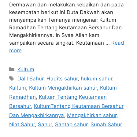
Dermawan dan melakukan kebaikan dan pada
kesempatan berikut ini Duta Dakwah akan
menyampaikan Temanya mengenai; Kultum
Ramadhan Tentang Keutamaan Bersahur Dan
Mengakhirkannya. In Syaa Allah kami
sampaikan secara singkat. Keutamaan …
Read
more
Categories
Kultum
Tags
Dalil Sahur
,
Hadits sahur
,
hukum sahur
,
Kultum
,
Kultum Mengakhirkan sahur
,
Kultum
Ramadhan
,
Kultum Tentang Keutamaan
Bersahur
,
KultumTentang Keutamaan Bersahur
Dan Mengakhirkannya
,
Mengakhirkan sahur
,
Niat Sahur
,
Sahur
,
Santap sahur
,
Sunah Sahur