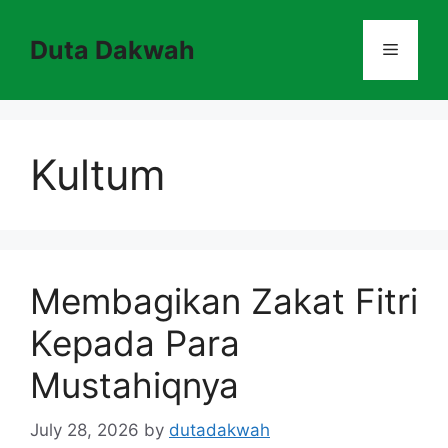
Skip
to
Duta Dakwah
Menu
content
Kultum
Membagikan Zakat Fitri
Kepada Para
Mustahiqnya
July 28, 2026
by
dutadakwah