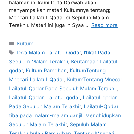
halaman ini kami Duta Dakwah akan
menyampaikan materi Kultumnya tentang;
Mencari Lailatul-Qadar di Sepuluh Malam
Terakhir. Materi ini juga In Syaa …
Read more
Categories
Kultum
Tags
Do’a Malam Lailatul-Qodar
,
I’tikaf Pada
Sepulum Malam Terakhir
,
Keutamaan Lailatul-
qodar
,
Kultum Ramdhan
,
KultumTentang
Mnecari Lailatul-Qadar
,
KultumTentang Mnecari
Lailatul-Qadar Pada Sepuluh Malam Terakhir
,
Lailatul-Qadar
,
Lailatul-qodar
,
Lailatul-qodar
Pada Sepuluh Malam Terakhir
,
Lailatul-Qodar
tiba pada malam-malam ganjil
,
Menghidupkan
Sepuluh Malam Terakhir
,
Sepuluh Malam
Terakhir bulan Ramadhan
,
Tentang Mnecari