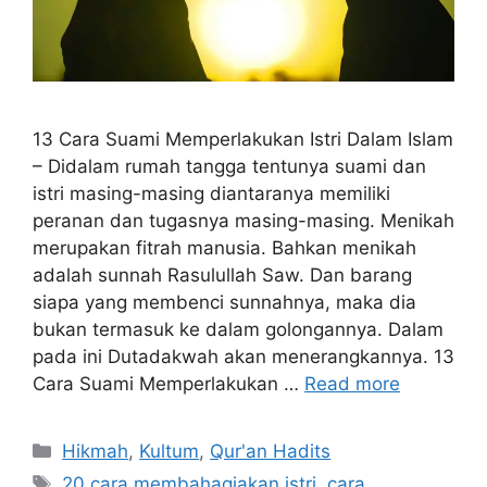
13 Cara Suami Memperlakukan Istri Dalam Islam
– Didalam rumah tangga tentunya suami dan
istri masing-masing diantaranya memiliki
peranan dan tugasnya masing-masing. Menikah
merupakan fitrah manusia. Bahkan menikah
adalah sunnah Rasulullah Saw. Dan barang
siapa yang membenci sunnahnya, maka dia
bukan termasuk ke dalam golongannya. Dalam
pada ini Dutadakwah akan menerangkannya. 13
Cara Suami Memperlakukan …
Read more
Categories
Hikmah
,
Kultum
,
Qur'an Hadits
Tags
20 cara membahagiakan istri
,
cara