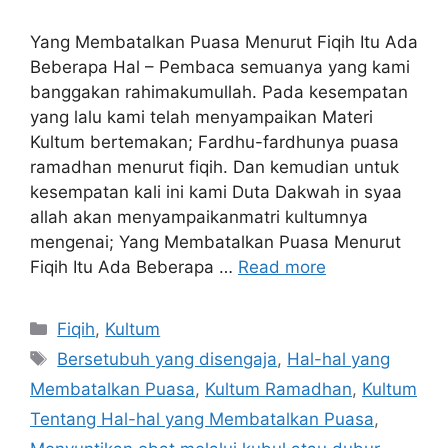
Yang Membatalkan Puasa Menurut Fiqih Itu Ada
Beberapa Hal – Pembaca semuanya yang kami
banggakan rahimakumullah. Pada kesempatan
yang lalu kami telah menyampaikan Materi
Kultum bertemakan; Fardhu-fardhunya puasa
ramadhan menurut fiqih. Dan kemudian untuk
kesempatan kali ini kami Duta Dakwah in syaa
allah akan menyampaikanmatri kultumnya
mengenai; Yang Membatalkan Puasa Menurut
Fiqih Itu Ada Beberapa …
Read more
Categories
Fiqih
,
Kultum
Tags
Bersetubuh yang disengaja
,
Hal-hal yang
Membatalkan Puasa
,
Kultum Ramadhan
,
Kultum
Tentang Hal-hal yang Membatalkan Puasa
,