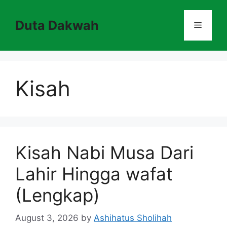
Skip
to
Duta Dakwah
Menu
content
Kisah
Kisah Nabi Musa Dari
Lahir Hingga wafat
(Lengkap)
August 3, 2026
by
Ashihatus Sholihah