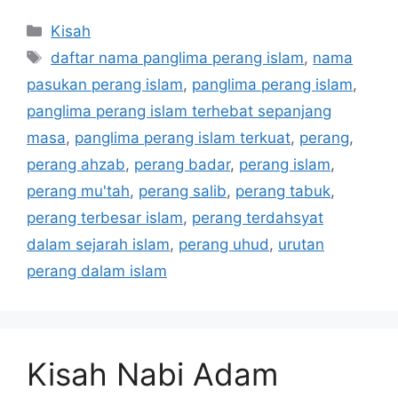
Categories
Kisah
Tags
daftar nama panglima perang islam
,
nama
pasukan perang islam
,
panglima perang islam
,
panglima perang islam terhebat sepanjang
masa
,
panglima perang islam terkuat
,
perang
,
perang ahzab
,
perang badar
,
perang islam
,
perang mu'tah
,
perang salib
,
perang tabuk
,
perang terbesar islam
,
perang terdahsyat
dalam sejarah islam
,
perang uhud
,
urutan
perang dalam islam
Kisah Nabi Adam