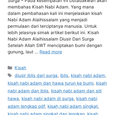
Surga – Pada kesempatan ini Dutadakwah akan
membahas Kisah Nabi Adam. Yang mana
dalam pembahasan kali ini menjelaskan kisah
Nabi Adam Alaihissalam yang menjadi
permulaan dari terciptanya manusia. Untuk
lebih jelasnya simak artikel berikut ini. Kisah
Nabi Adam Alaihissalam Diusir Dari Surga
Setelah Allah SWT menciptakan bumi dengan
gunung, laut …
Read more
Categories
Kisah
Tags
diusir iblis dari surga
,
iblis
,
kisah nabi adam
,
kisah nabi adam dan hawa turun ke bumi
,
kisah
nabi adam dan iblis
,
kisah nabi adam dan siti
hawa
,
kisah nabi adam di surga
,
kisah nabi
adam lengkap pdf
,
kisah nabi adam singkat
,
kisah nabi adam singkat dan lengkap
,
kisah