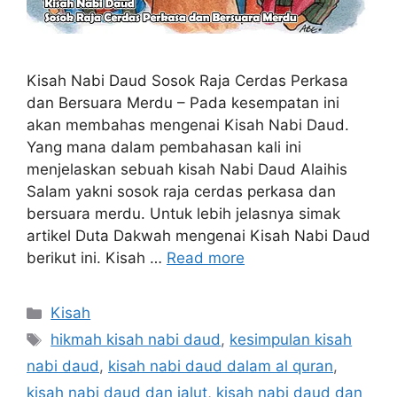
Kisah Nabi Daud Sosok Raja Cerdas Perkasa
dan Bersuara Merdu – Pada kesempatan ini
akan membahas mengenai Kisah Nabi Daud.
Yang mana dalam pembahasan kali ini
menjelaskan sebuah kisah Nabi Daud Alaihis
Salam yakni sosok raja cerdas perkasa dan
bersuara merdu. Untuk lebih jelasnya simak
artikel Duta Dakwah mengenai Kisah Nabi Daud
berikut ini. Kisah …
Read more
Categories
Kisah
Tags
hikmah kisah nabi daud
,
kesimpulan kisah
nabi daud
,
kisah nabi daud dalam al quran
,
kisah nabi daud dan jalut
,
kisah nabi daud dan