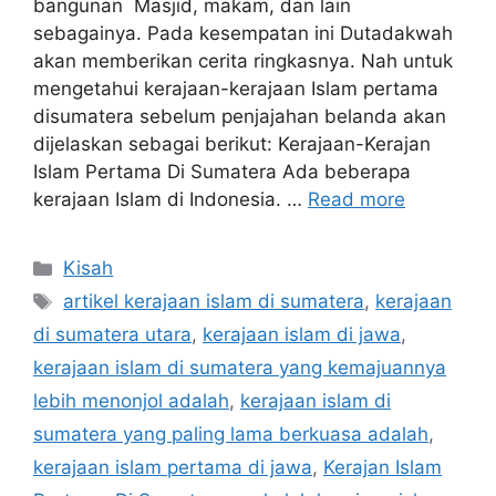
bangunan Masjid, makam, dan lain
sebagainya. Pada kesempatan ini Dutadakwah
akan memberikan cerita ringkasnya. Nah untuk
mengetahui kerajaan-kerajaan Islam pertama
disumatera sebelum penjajahan belanda akan
dijelaskan sebagai berikut: Kerajaan-Kerajan
Islam Pertama Di Sumatera Ada beberapa
kerajaan Islam di Indonesia. …
Read more
Categories
Kisah
Tags
artikel kerajaan islam di sumatera
,
kerajaan
di sumatera utara
,
kerajaan islam di jawa
,
kerajaan islam di sumatera yang kemajuannya
lebih menonjol adalah
,
kerajaan islam di
sumatera yang paling lama berkuasa adalah
,
kerajaan islam pertama di jawa
,
Kerajan Islam