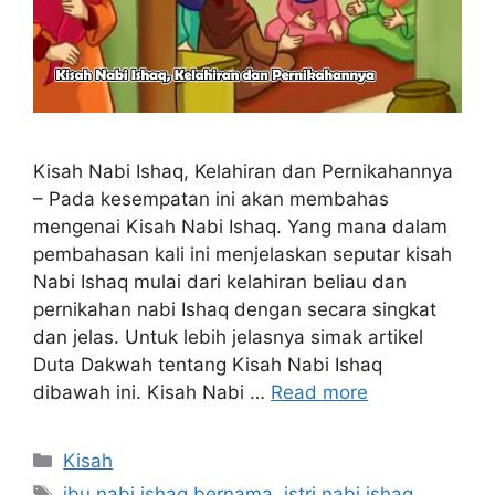
Kisah Nabi Ishaq, Kelahiran dan Pernikahannya
– Pada kesempatan ini akan membahas
mengenai Kisah Nabi Ishaq. Yang mana dalam
pembahasan kali ini menjelaskan seputar kisah
Nabi Ishaq mulai dari kelahiran beliau dan
pernikahan nabi Ishaq dengan secara singkat
dan jelas. Untuk lebih jelasnya simak artikel
Duta Dakwah tentang Kisah Nabi Ishaq
dibawah ini. Kisah Nabi …
Read more
Categories
Kisah
Tags
ibu nabi ishaq bernama
,
istri nabi ishaq