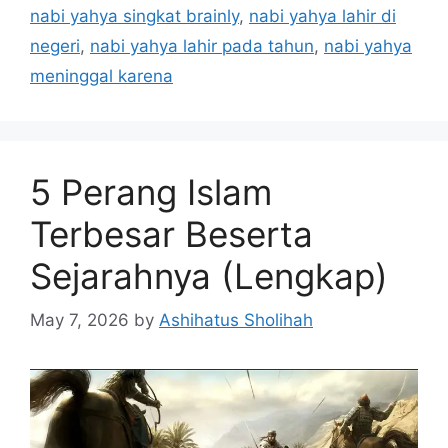
nabi yahya singkat brainly
,
nabi yahya lahir di
negeri
,
nabi yahya lahir pada tahun
,
nabi yahya
meninggal karena
5 Perang Islam
Terbesar Beserta
Sejarahnya (Lengkap)
May 7, 2026
by
Ashihatus Sholihah