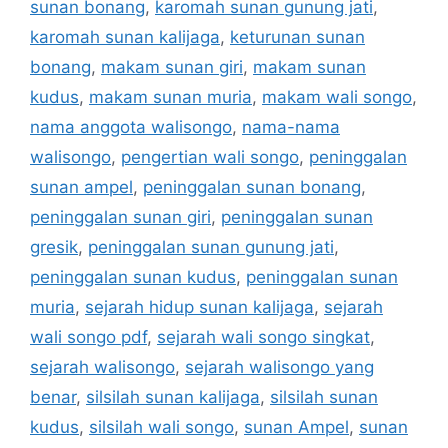
sunan bonang
,
karomah sunan gunung jati
,
karomah sunan kalijaga
,
keturunan sunan
bonang
,
makam sunan giri
,
makam sunan
kudus
,
makam sunan muria
,
makam wali songo
,
nama anggota walisongo
,
nama-nama
walisongo
,
pengertian wali songo
,
peninggalan
sunan ampel
,
peninggalan sunan bonang
,
peninggalan sunan giri
,
peninggalan sunan
gresik
,
peninggalan sunan gunung jati
,
peninggalan sunan kudus
,
peninggalan sunan
muria
,
sejarah hidup sunan kalijaga
,
sejarah
wali songo pdf
,
sejarah wali songo singkat
,
sejarah walisongo
,
sejarah walisongo yang
benar
,
silsilah sunan kalijaga
,
silsilah sunan
kudus
,
silsilah wali songo
,
sunan Ampel
,
sunan