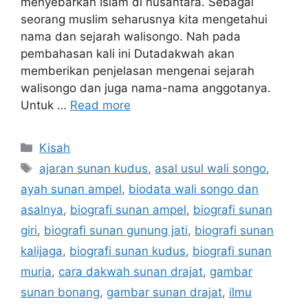
menyebarkan Islam di nusantara. Sebagai
seorang muslim seharusnya kita mengetahui
nama dan sejarah walisongo. Nah pada
pembahasan kali ini Dutadakwah akan
memberikan penjelasan mengenai sejarah
walisongo dan juga nama-nama anggotanya.
Untuk …
Read more
Categories
Kisah
Tags
ajaran sunan kudus
,
asal usul wali songo
,
ayah sunan ampel
,
biodata wali songo dan
asalnya
,
biografi sunan ampel
,
biografi sunan
giri
,
biografi sunan gunung jati
,
biografi sunan
kalijaga
,
biografi sunan kudus
,
biografi sunan
muria
,
cara dakwah sunan drajat
,
gambar
sunan bonang
,
gambar sunan drajat
,
ilmu