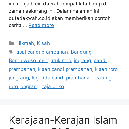
ini menjadi ciri daerah tempat kita hidup di
zaman sekarang ini. Dalam halaman ini
dutadakwah.co.id akan memberikan contoh
cerita …
Read more
Categories
Hikmah
,
Kisah
Tags
asal candi prambanan
,
Bandung
Bondowoso mengutuk roro jingrang
,
candi
prambanan
,
kisah candi prambanan
,
kisah roro
jongrang
,
legenda candi prambanan
,
patung
roro jongrang
,
raja boko
Kerajaan-Kerajan Islam