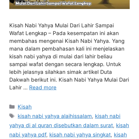
Kisah Nabi Yahya Mulai Dari Lahir Sampai
Wafat Lengkap – Pada kesempatan ini akan
membahas mengenai Kisah Nabi Yahya. Yang
mana dalam pembahasan kali ini menjelaskan
kisah nabi yahya di mulai dari lahir beliau
sampai wafat dengan secara lengkap. Untuk
lebih jelasnya silahkan simak artikel Duta
Dakwah berikut ini. Kisah Nabi Yahya Mulai Dari
Lahir …
Read more
Categories
Kisah
Tags
kisah nabi yahya alaihissalam
,
kisah nabi
yahya di al quran disebutkan dalam surat
,
kisah
nabi yahya pdf
,
kisah nabi yahya singkat
,
kisah