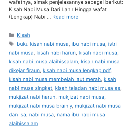
wafatnya, simak penjelasannya sebagai berikut:
Kisah Nabi Musa Dari Lahir Hingga wafat
(Lengkap) Nabi …
Read more
Categories
Kisah
Tags
buku kisah nabi musa
,
ibu nabi musa
,
istri
nabi musa
,
kisah nabi harun
,
kisah nabi musa
,
kisah nabi musa alaihissalam
,
kisah nabi musa
dikejar firaun
,
kisah nabi musa lengkap pdf
,
kisah nabi musa membelah laut merah
,
kisah
nabi musa singkat
,
kisah teladan nabi musa as
,
mukjizat nabi harun
,
mukjizat nabi musa
,
mukjizat nabi musa brainly
,
mukjizat nabi musa
dan isa
,
nabi musa
,
nama ibu nabi musa
alaihissalam