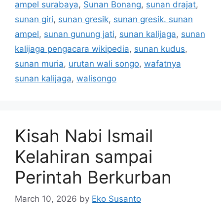
ampel surabaya
,
Sunan Bonang
,
sunan drajat
,
sunan giri
,
sunan gresik
,
sunan gresik. sunan
ampel
,
sunan gunung jati
,
sunan kalijaga
,
sunan
kalijaga pengacara wikipedia
,
sunan kudus
,
sunan muria
,
urutan wali songo
,
wafatnya
sunan kalijaga
,
walisongo
Kisah Nabi Ismail
Kelahiran sampai
Perintah Berkurban
March 10, 2026
by
Eko Susanto