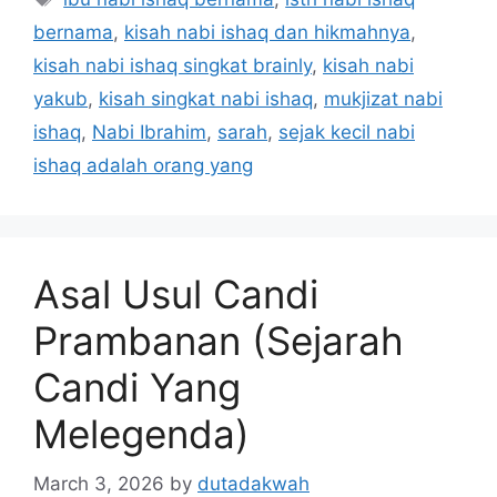
bernama
,
kisah nabi ishaq dan hikmahnya
,
kisah nabi ishaq singkat brainly
,
kisah nabi
yakub
,
kisah singkat nabi ishaq
,
mukjizat nabi
ishaq
,
Nabi Ibrahim
,
sarah
,
sejak kecil nabi
ishaq adalah orang yang
Asal Usul Candi
Prambanan (Sejarah
Candi Yang
Melegenda)
March 3, 2026
by
dutadakwah