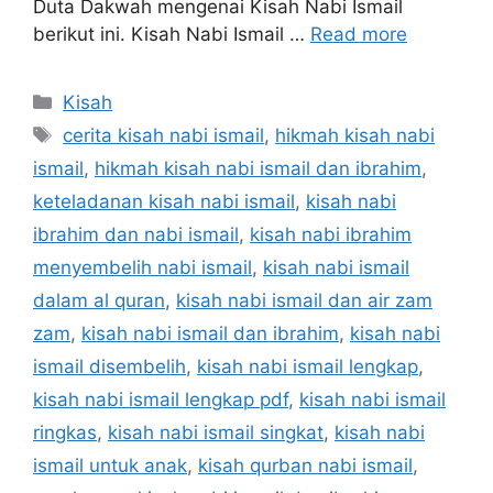
Duta Dakwah mengenai Kisah Nabi Ismail
berikut ini. Kisah Nabi Ismail …
Read more
Categories
Kisah
Tags
cerita kisah nabi ismail
,
hikmah kisah nabi
ismail
,
hikmah kisah nabi ismail dan ibrahim
,
keteladanan kisah nabi ismail
,
kisah nabi
ibrahim dan nabi ismail
,
kisah nabi ibrahim
menyembelih nabi ismail
,
kisah nabi ismail
dalam al quran
,
kisah nabi ismail dan air zam
zam
,
kisah nabi ismail dan ibrahim
,
kisah nabi
ismail disembelih
,
kisah nabi ismail lengkap
,
kisah nabi ismail lengkap pdf
,
kisah nabi ismail
ringkas
,
kisah nabi ismail singkat
,
kisah nabi
ismail untuk anak
,
kisah qurban nabi ismail
,