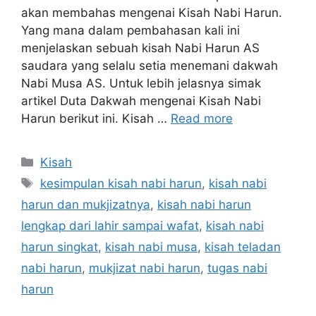
akan membahas mengenai Kisah Nabi Harun.
Yang mana dalam pembahasan kali ini
menjelaskan sebuah kisah Nabi Harun AS
saudara yang selalu setia menemani dakwah
Nabi Musa AS. Untuk lebih jelasnya simak
artikel Duta Dakwah mengenai Kisah Nabi
Harun berikut ini. Kisah …
Read more
Categories
Kisah
Tags
kesimpulan kisah nabi harun
,
kisah nabi
harun dan mukjizatnya
,
kisah nabi harun
lengkap dari lahir sampai wafat
,
kisah nabi
harun singkat
,
kisah nabi musa
,
kisah teladan
nabi harun
,
mukjizat nabi harun
,
tugas nabi
harun