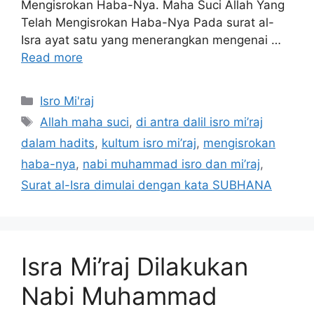
Mengisrokan Haba-Nya. Maha Suci Allah Yang
Telah Mengisrokan Haba-Nya Pada surat al-
Isra ayat satu yang menerangkan mengenai …
Read more
Categories
Isro Mi'raj
Tags
Allah maha suci
,
di antra dalil isro mi’raj
dalam hadits
,
kultum isro mi’raj
,
mengisrokan
haba-nya
,
nabi muhammad isro dan mi’raj
,
Surat al-Isra dimulai dengan kata SUBHANA
Isra Mi’raj Dilakukan
Nabi Muhammad