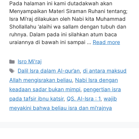
Pada halaman ini kami dutadakwah akan
Menyampaikan Materi Siraman Ruhani tentang;
Isra Mi’raj dilakukan oleh Nabi kita Muhammad
Shollallahu ‘alaihi wa sallam dengan tubuh dan
ruhnya. Dalam pada ini silahkan atum baca
uraiannya di bawah ini sampai …
Read more
Categories
Isro Mi'raj
Tags
Dalil Isra dalam Al-qur’an
,
di antara maksud
Allah mengisrakan beliau
,
Nabi Isra dengan
keadaan sadar bukan mimpi
,
pengertian isra
pada tafsir ibnu katsir
,
QS. Al-Isra : 1
,
wajib
meyakini bahwa beliau isra dan mi’rajnya