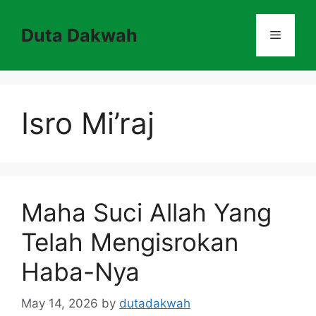
Skip
to
Duta Dakwah
Menu
content
Isro Mi’raj
Maha Suci Allah Yang
Telah Mengisrokan
Haba-Nya
May 14, 2026
by
dutadakwah