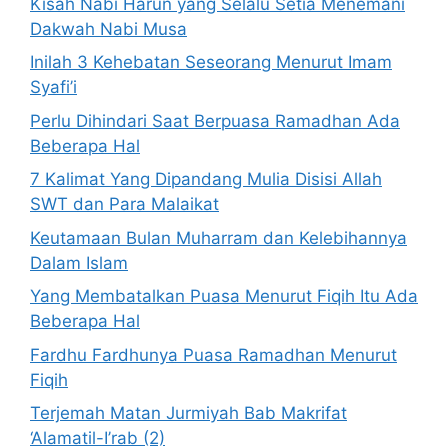
Kisah Nabi Harun yang Selalu Setia Menemani
Dakwah Nabi Musa
Inilah 3 Kehebatan Seseorang Menurut Imam
Syafi’i
Perlu Dihindari Saat Berpuasa Ramadhan Ada
Beberapa Hal
7 Kalimat Yang Dipandang Mulia Disisi Allah
SWT dan Para Malaikat
Keutamaan Bulan Muharram dan Kelebihannya
Dalam Islam
Yang Membatalkan Puasa Menurut Fiqih Itu Ada
Beberapa Hal
Fardhu Fardhunya Puasa Ramadhan Menurut
Fiqih
Terjemah Matan Jurmiyah Bab Makrifat
‘Alamatil-I’rab (2)