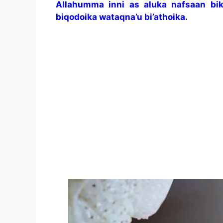
Allahumma inni as aluka nafsaan bi
biqodoika wataqna’u bi’athoika.