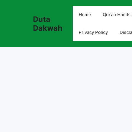
Skip
to
Home
Qur’an Hadits
Duta
content
Dakwah
Privacy Policy
Discl