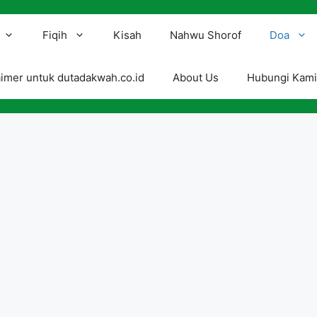
Fiqih
Kisah
Nahwu Shorof
Doa
aimer untuk dutadakwah.co.id
About Us
Hubungi Kam