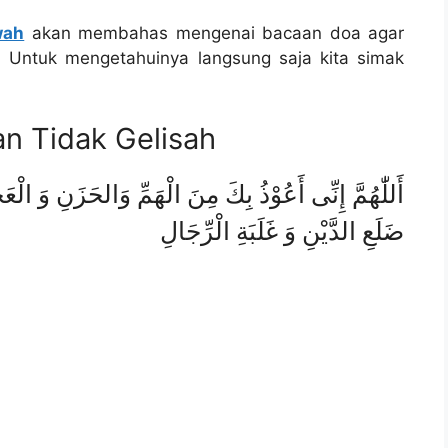
wah
akan membahas mengenai bacaan doa agar
h. Untuk mengetahuinya langsung saja kita simak
n Tidak Gelisah
أَللّٰهُمَّ إِنِّى أَعُوْذُ بِكَ مِنَ الْهَمِّ وَالحَزَنِ وَ ال
ضَلَعِ الدَّيْنِ وَ غَلَبَةِ الْرِّجَالِ