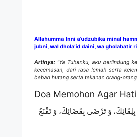
Allahumma Inni a’udzubika minal hammi w
jubni, wal dhola’id daini, wa gholabatir ri
Artinya:
“Ya Tuhanku, aku berlindung ke
kecemasan, dari rasa lemah serta kelem
beban hutang serta tekanan orang-orang (
Doa Memohon Agar Hati
نُ بِلِقَائِكَ، وَ تَرْضَى بِقَضَائِكَ، وَ تَقْنَعُ