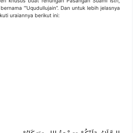
teri khusus buat renungan Pasangan Suami Istri,
ng bernama “’Uqudullujain”. Dan untuk lebih jelasnya
uti uraiannya berikut ini: