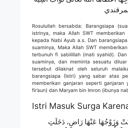
للسمرقندي
Rosulullah bersabda: Barangsiapa (su
istrinya, maka Allah SWT memberikan g
kepada Nabi Ayub a.s. Dan barangsiapa (
suaminya, Maka Allah SWT memberikan
terbunuh fi sabilillah (mati syahid). D
suaminya, dan meminta sesuatu diluar
tersebut dilaknat oleh seluruh mala
barangsiapa (Istri) yang sabar atas p
memberikan ganjaran seperti ganjaran ya
fir’aun) dan Maryam bin Imron (ibunya nabi
Istri Masuk Surga Karen
اتَتْ وَزَوْجُهَا عَنْهَا رَاضٍ، دَخَلَتِ