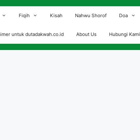
Fiqih
Kisah
Nahwu Shorof
Doa
aimer untuk dutadakwah.co.id
About Us
Hubungi Kam