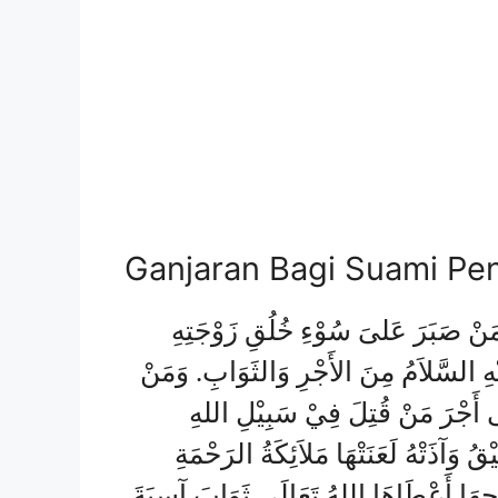
Ganjaran Bagi Suami Pe
َنْ صَبَرَ عَلىَ سُوْءِ خُلُقِ زَوْجَتِهِ
هِ السَّلاَمُ مِنَ الأَجْرِ وَالثَوَابِ. وَمَنْ
 أَجْرَ مَنْ قُتِلَ فِيْ سَبِيْلِ اللهِ
ُ وَآذَتْهُ لَعَنَتْهَا مَلاَئِكَةُ الرَحْمَةِ
ْجِهَا أَعْطَاهَا اللهُ تَعَالَى ثَوَابَ آسِيَةَ