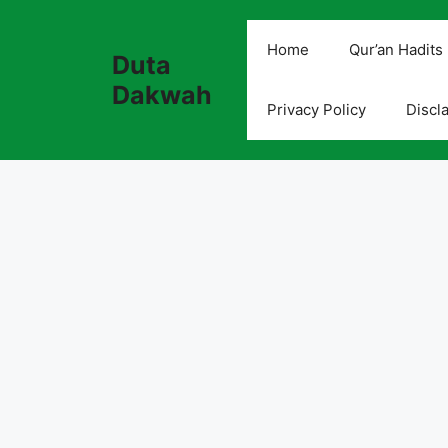
Skip
to
Home
Qur’an Hadits
Duta
content
Dakwah
Privacy Policy
Discl