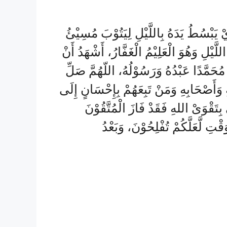
ذِيْ يَبْسُطُ يَدَهُ بِاللَّيْلِ لِيَتُوْبَ مُسِيْئُ
لَّيْلِ وَهُوَ الْعَلِيْمُ الْغَفَّارُ، أَشْهَدُ أَنْ
َ مُحَمَّدًا عَبْدُهُ وَرَسُوْلُهُ، اللّهُمَّ صَلِّ
 وَأَصْحَابِهِ وَمَنْ تَبِعَهُمْ بِإِحْسَانٍ إِلَى
بِتَقْوَىْ اللهِ فَقَدْ فَازَ الْمُتَّقُوْنَ