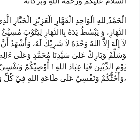
السَّلَامُ عَلَيْكُمْ وَرَحْمَةُ اللهِ وَبَرَكَاتُهْ
الْحَمْدُ ِللهِ الْوَاحِدِ الْقَهَّارِ الْعَزِيْزِ الْجَبَّارِ الَّ
النَّهَارِ، وَ يَبْسُطُ يَدَهُ بِاالنَّهَارِ لِيَتُوْبَ مُسِيْئُ ال
لآ إِلَهَ إِلاَّ اللهُ وَحْدَهُ لاَ شَرِيْكَ لَهُ، وَأَشْهَدُ أَنّ
وَسَلِّمْ وَبَارِكْ عَلىَ سَيِّدِنَا مُحَمَّدٍ وَعَلَى ءَالِهِ
يَوْمِ الدِّيْنِن فَيَا عِبَادَ اللهِ ! أُوْصِيْكُمْ وَنَفْسِيْ 
وَأَحُثُّكُمْ وَنَفْسِيْ عَلَى طَاعَةِ اللهِ فِيْ كُلِّ وَقْتِ لَّعَلَّكُمْ تُفْلِحُوْنَ، وَبَعْدُ،