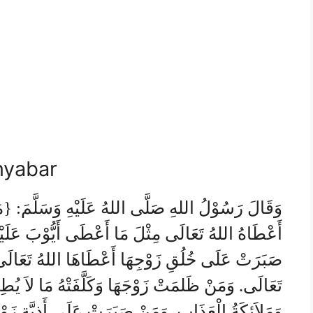
nyabar
وَقَالَ رَسُوْلُ اللهِ صَلَّى اللهُ عَلَيْهِ وَسَلَّمَ: {م
أَعْطَاهُ اللهُ تَعَالَى مِثْلَ مَا أَعْطَى أَيُّوْبَ عَلَيْ
صَبَرَتْ عَلَى خُلُقِ زَوْجِهَا أَعْطَاهَا اللهُ تَعَالَى
تَعَالَى. وَمَنْ ظَلمَتْ زَوْجَهَا وَكَلَّفَتْهُ مَا لاَ يُطِيْق
وَمَلاَئِكَةُ الْعَذَابِ. وَمَنْ صَبَرَتْ عَلَى أَذِيَّةِ زَو