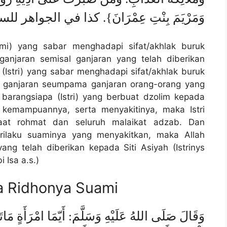
وَمَرْيَمَ بِنْتِ عِمْرَانَ}. كذا في الجواهر 
ami) yang sabar menghadapi sifat/akhlak buruk
anjaran semisal ganjaran yang telah diberikan
Istri) yang sabar menghadapi sifat/akhlak buruk
 ganjaran seumpama ganjaran orang-orang yang
an barangsiapa (Istri) yang berbuat dzolim kepada
 kemampuannya, serta menyakitinya, maka Istri
ikaat rohmat dan seluruh malaikat adzab. Dan
erilaku suaminya yang menyakitkan, maka Allah
ng telah diberikan kepada Siti Asiyah (Istrinys
 Isa a.s.)
a Ridhonya Suami
وَقَالَ صَلَى اللهُ عَلَيْهِ وَسَلَّمَ: أَيّمَا امْرَأَةٍ مَ