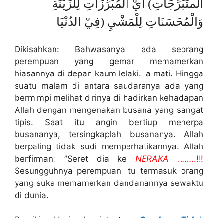
المتَبَرِّجَاتِ) أيْ الْمُبَرِّزَاتِ لِلزِّيْنَةِ
وَالْمُحَسَنَاتِ لِلْمَشْيِ (فِيْ الدُنْيَا
Dikisahkan: Bahwasanya ada seorang
perempuan yang gemar memamerkan
hiasannya di depan kaum lelaki. Ia mati. Hingga
suatu malam di antara saudaranya ada yang
bermimpi melihat dirinya di hadirkan kehadapan
Allah dengan mengenakan busana yang sangat
tipis. Saat itu angin bertiup menerpa
busananya, tersingkaplah busananya. Allah
berpaling tidak sudi memperhatikannya. Allah
berfirman: ”Seret dia ke
NERAKA
……..!!!
Sesungguhnya perempuan itu termasuk orang
yang suka memamerkan dandanannya sewaktu
di dunia.