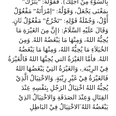
بِالسُوْءِ مِنْ أَجْلِكَ}. فَقَوْلُهُ: “يَتْرُكُ”
بِمَعْنَى يَجْعَلُ، وَقَوْلُهُ: “اِمْرَأَتَهُ” مَفْعُوْلٌ
أَوَّلٌ، وَجُمْلَةُ قَوْلِهِ: “تَخْرُجُ” مَفْعُوْلٌ ثَانٍ.
وَقَالَ عَلَيْهِ السَّلَامُ: {إِنَّ مِنَ الغَيْرَةِ مَا
يُحِبُّهُ اللهُ، وَمِنْهَا مَا يَبْغَضُهُ اللهُ. وَمِنَ
الخُيَلاَءِ مَا يُحِبُّهُ اللهُ، وَمِنْهَا مَا يَبْغَضُهُ
اللهُ. فأمَّا الغَيْرَةُ التي يُحِبَّهَا اللهُ فَالْغَيْرَةُ
فِيْ الرِيْبَة ِ، وَالغَيْرَةُ التِيْ يَبْغَضُهَا اللهُ
فَالغَيْرَةُ فِيْ غَيْرِ رِيْبَةٍ. وَالاخْتِيَالُ الَّذِيْ
يُحِبُّهُ اللهُ اخْتِيَالُ الرَجُلِ بِنَفْسِهِ عِنْدَ
القِتَالِ وَعِنْدَ الصَدَقَةِ وَالاخْتِيَالُ الذِيْ
يَبْغَضُهُ اللهُ َالاخْتِيَالُ فِيْ البَاطِلِ