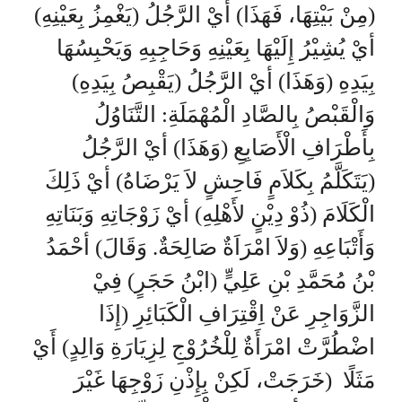
(مِنْ بَيْتِهَا، فَهَذَا) أيْ الرَّجُلُ (يَغْمِزُ بِعَيْنِهِ)
أيْ يُشِيْرُ إِلَيْهَا بِعَيْنِهِ وَحَاجِبِهِ وَيَحْبِسُهَا
بِيَدِهِ (وَهَذَا) أيْ الرَّجُلُ (يَقْبِصُ بِيَدِهِ)
وَالْقَبْصُ بِالصَّادِ الْمُهْمَلَةِ: التَّنَاوُلُ
بِأَطْرَافِ الْأَصَابِعِ (وَهَذَا) أيْ الرَّجُلُ
(يَتَكَلَّمُ بِكَلاَمٍ فَاحِشٍ لاَ يَرْضَاهُ) أيْ ذَلِكَ
الْكَلَامَ (ذُوْ دِيْنٍ لأَهْلِهِ) أيْ زَوْجَاتِهِ وَبَنَاتِهِ
وَأَتْبَاعِهِ (وَلاَ امْرَاَةٌ صَالِحَةٌ. وَقَالَ) أحْمَدُ
بْنُ مُحَمَّدِ بْنِ عَلِيٍّ (ابْنُ حَجَرٍ) فِيْ
الزَّوَاجِرِ عَنْ اِقْتِرَافِ الْكَبَائِرِ (إِذَا
اضْطُرَّتْ امْرَأَةٌ لِلْخُرُوْجِ لِزِيَارَةِ وَالِدٍ) أَيْ
مَثَلًا (خَرَجَتْ، لَكِنْ بِإِذْنِ زَوْجِهَا غَيْرَ