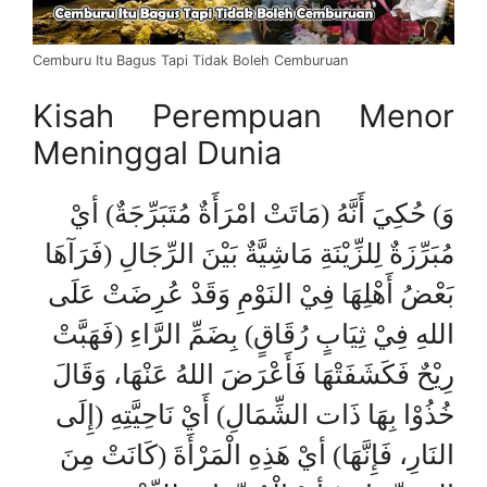
Cemburu Itu Bagus Tapi Tidak Boleh Cemburuan
Kisah Perempuan Menor
Meninggal Dunia
وَ) حُكِيَ أَنَّهُ (مَاتَتْ امْرَأَةٌ مُتَبَرِّجَةٌ) أيْ
مُبَرِّزَةٌ لِلزِّيْنَةِ مَاشِيَّةٌ بَيْنَ الرِّجَالِ (فَرَآهَا
بَعْضُ أَهْلِهَا فِيْ النَوْمِ وَقَدْ عُرِضَتْ عَلَى
اللهِ فِيْ ثِيَابٍ رُقَاقٍ) بِضَمِّ الرَّاءِ (فَهَبَّتْ
رِيْحٌ فَكَشَفَتْهَا فَأَعْرَضَ اللهُ عَنْهَا، وَقَالَ
خُذُوْا بِهَا ذَات الشِّمَالِ) أَيْ نَاحِيَّتِهِ (إِلَى
النَارِ، فَإِنَّهَا) أيْ هَذِهِ الْمَرْأَةَ (كَانَتْ مِنَ