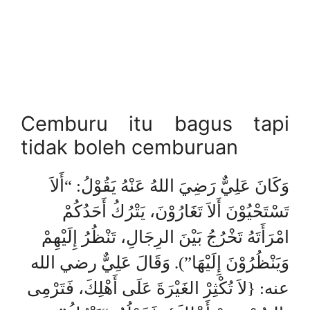
Cemburu itu bagus tapi
tidak boleh cemburuan
وَكَانَ عَلِيٌّ رَضِيَ اللهُ عَنْهُ يَقُوْلُ: “أَلاَ
تَسْتَحْيُوْنَ أَلاَ تَغَارُوْنَ، يَتْرُكُ أَحَدُكُمْ
امْرَأَتَهُ تَخْرُجُ بَيْنَ الرِجَالِ، تَنْظُرُ إِلَيْهِمْ
وَيَنْظُرُوْنَ إِلَيْهَا”). وَقَالَ عَلِيٌّ رضي الله
عنه: {لاَ تُكْثِرْ الغَيْرَةَ عَلَى أَهْلِكَ، فَتَرْمِى