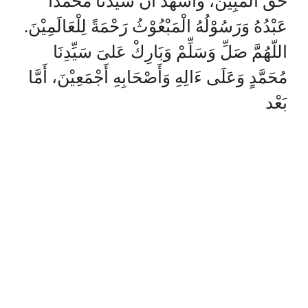
حَقُّ الْمُبِيْنُ، وَأَشْهَدُ أَنَّ سَيِّدَنَا مُحَمَّدًا
عَبْدُهُ وَرَسُوْلُهُ الْمَبْعُوْثُ رَحْمَةً لِلْعَالَمِيْنَ.
اللّهُمَّ صَلِّ وَسَلِّمْ وَبَارِكْ عَلىَ سَيِّدِنَا
مُحَمَّدٍ وَعَلَى ءَالِهِ وَأَصْحَابِهِ أَجْمَعِيْنَ، أَمَّا
بَعْد