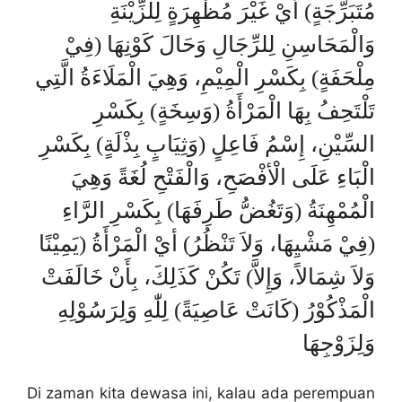
مُتَبَرِّجَةٍ) أيْ غَيْرَ مُظْهِرَةٍ لِلزِّيْنَةِ
وَالْمَحَاسِنِ لِلرِّجَالِ وَحَالَ كَوْنِهَا (فِيْ
مِلْحَفَةٍ) بِكَسْرِ الْمِيْمِ، وَهِيَ الْمَلَاءَةُ الَّتِي
تَلْتَحِفُ بِهَا الْمَرْأَةُ (وَسِخَةٍ) بِكَسْرِ
السِّيْنِ، إِسْمُ فَاعِلٍ (وَثِيَابٍ بِذْلَةٍ) بِكَسْرِ
الْبَاءِ عَلَى الْأفْصَحِ، وَالْفَتْحِ لُغَةً وَهِيَ
الْمُمْهِنَةُ (وَتَغُضُّ طَرِفَهَا) بِكَسْرِ الرَّاءِ
(فِيْ مَشْيِهَا، وَلاَ تَنْظُرُ) أيْ الْمَرْأَةُ (يَمِيْنًا
وَلاَ شِمَالاً، وَإِلاَّ) تَكُنْ كَذَلِكَ، بِأَنْ خَالَفَتْ
الْمَذْكُوْرُ (كَانَتْ عَاصِيَةً) لِلّٰهِ وَلِرَسُوْلِهِ
وَلِزَوْجِهَا
Di zaman kita dewasa ini, kalau ada perempuan