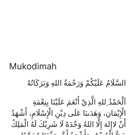
Mukodimah
السَّلَامُ عَلَيْكُمْ وَرَحْمَةُ اللهِ وَبَرَكَاتُهْ
اَلْحَمْدُ ِللهِ الَّذِيْ أَنْعَمَ عَلَيْنَا بِنِعْمَةِ
الْإِيْمَانِ، وَهَدَىنَا عَلَى دِيْنِ الْإِسْلَامِ، أَشْهَدُ
أَنْ لاإِلهَ إِلَّا اللهُ وَحْدَهُ لَا شَرِيْكَ لَهُ الْمَلِكُ