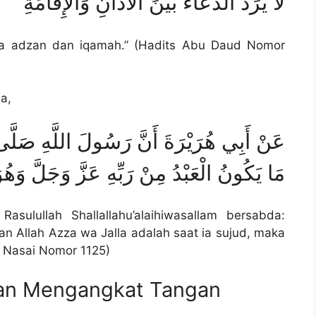
لَا يُرَدُّ الدُّعَاءُ بَيْنَ الْأَذَانِ وَالْإِقَامَةِ
ara adzan dan iqamah.” (Hadits Abu Daud Nomor
a,
مَا يَكُونُ الْعَبْدُ مِنْ رَبِّهِ عَزَّ وَجَلَّ وَهُ
sulullah Shallallahu’alaihiwasallam bersabda:
 Allah Azza wa Jalla adalah saat ia sujud, maka
s Nasai Nomor 1125)
an Mengangkat Tangan