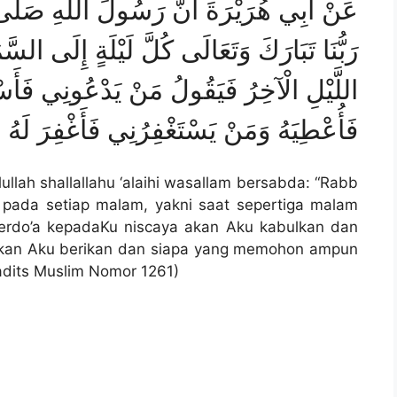
عَنْ أَبِي هُرَيْرَةَ أَنَّ رَسُولَ اللَّهِ صَلَّى ا
رَبُّنَا تَبَارَكَ وَتَعَالَى كُلَّ لَيْلَةٍ إِلَى السّ
اللَّيْلِ الْآخِرُ فَيَقُولُ مَنْ يَدْعُونِي فَأَس
فَأُعْطِيَهُ وَمَنْ يَسْتَغْفِرُنِي فَأَغْفِرَ لَهُ
ullah shallallahu ‘alaihi wasallam bersabda: “Rabb
a pada setiap malam, yakni saat sepertiga malam
 berdo’a kepadaKu niscaya akan Aku kabulkan dan
akan Aku berikan dan siapa yang memohon ampun
adits Muslim Nomor 1261)