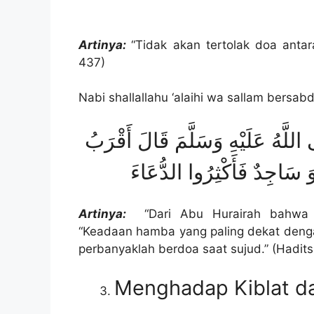
Artinya:
“Tidak akan tertolak doa ant
437)
Nabi shallallahu ‘alaihi wa sallam bersabd
عَنْ أَبِي هُرَيْرَةَ أَنَّ رَسُولَ اللَّهِ صَلَّى اللَّهُ عَلَيْهِ وَسَلَّمَ قَالَ أَقْرَبُ
وَ سَاجِدٌ فَأَكْثِرُوا الدُّعَاءَ
Artinya:
“Dari Abu Hurairah bahwa Ra
“Keadaan hamba yang paling dekat dengan
perbanyaklah berdoa saat sujud.” (Hadit
Menghadap Kiblat d