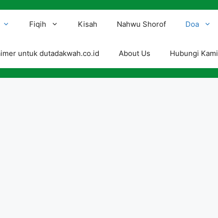
Fiqih
Kisah
Nahwu Shorof
Doa
aimer untuk dutadakwah.co.id
About Us
Hubungi Kam