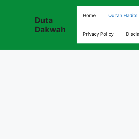
Skip
to
Home
Qur’an Hadits
Duta
content
Dakwah
Privacy Policy
Discl