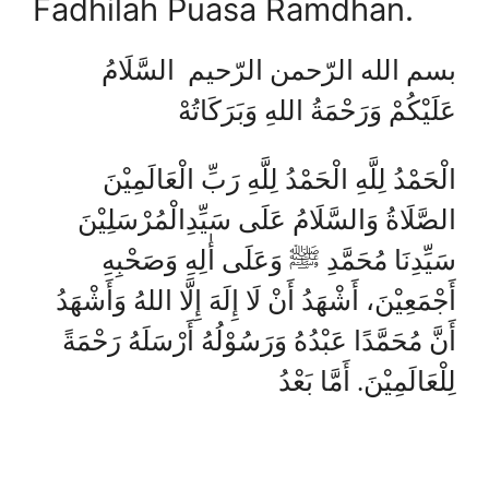
Fadhilah Puasa Ramdhan.
بسم الله الرّحمن الرّحيم السَّلَامُ
عَلَيْكُمْ وَرَحْمَةُ اللهِ وَبَرَكَاتُهْ
الْحَمْدُ لِلَّهِ الْحَمْدُ لِلَّهِ رَبِّ الْعَالَمِيْنَ
الصَّلَاةُ وَالسَّلَامُ عَلَى سَيِّدِالْمُرْسَلِيْنَ
سَيِّدِنَا مُحَمَّدِ ﷺ وَعَلَى أٰلِهِ وَصَحْبِهِ
أَجْمَعِيْنَ، أَشْهَدُ أَنْ لَا إِلَهَ إِلَّا اللهُ وَأَشْهَدُ
أَنَّ مُحَمَّدًا عَبْدُهُ وَرَسُوْلُهُ أَرْسَلَهُ رَحْمَةً
لِلْعَالَمِيْنَ. أَمَّا بَعْدُ