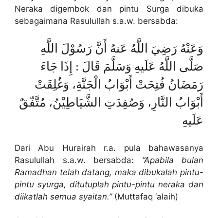
Neraka digembok dan pintu Surga dibuka
sebagaimana Rasulullah s.a.w. bersabda:
وَعَنْهُ رَضِيَ اللَّهُ عَنهُ أَنَّ رَسُوْلَ اللَّهِ
صَلَّى اللَّهُ عَلَيهِ وَسَلَّمَ قَالَ : إِذَا جَاءَ
رَمَضَانُ فُتِحَتْ أَبْوَابُ الْجَنَّةِ، وَغُلِقَتْ
أَبْوَابُ النَّارِ، وَصُفِدَتِ الشَّيَاطِيْنُ، مُتَّفّقٌ
عَلَيهِ
Dari Abu Hurairah r.a. pula bahawasanya
Rasulullah s.a.w. bersabda:
“Apabila bulan
Ramadhan telah datang, maka dibukalah pintu-
pintu syurga, ditutuplah pintu-pintu neraka dan
diikatlah semua syaitan.”
(Muttafaq ‘alaih)