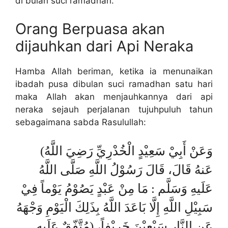
di bulan suci ramadhan.
Orang Berpuasa akan
dijauhkan dari Api Neraka
Hamba Allah beriman, ketika ia menunaikan
ibadah pusa dibulan suci ramadhan satu hari
maka Allah akan menjauhkannya dari api
neraka sejauh perjalanan tujuhpuluh tahun
sebagaimana sabda Rasulullah:
(وَعَنْ أَبِيْ سَعِيْدٍ الْخُدْرِيِّ رَضِيَ اللَّهُ
عَنهُ قَالَ، قَالَ رَسُوْلُ اللَّهِ صَلَّى اللَّهُ
عَلَيهِ وَسَلَّم : مَا مِنْ عَبْدٍ يَصُوْمُ يَوْماً فِيْ
سَبِيْلِ اللَّهِ إِلَّا بَاعَدَ اللَّهُ بِذَلِكَ الْيَوْمِ وَجْهَهُ
عَنِ النَّارِ سَبْعِيْنَ خَرِيْفاً، (مُتَّفّقٌ عَلَيهِ