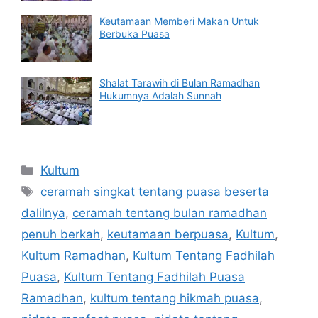
Keutamaan Memberi Makan Untuk
Berbuka Puasa
Shalat Tarawih di Bulan Ramadhan
Hukumnya Adalah Sunnah
Categories
Kultum
Tags
ceramah singkat tentang puasa beserta
dalilnya
,
ceramah tentang bulan ramadhan
penuh berkah
,
keutamaan berpuasa
,
Kultum
,
Kultum Ramadhan
,
Kultum Tentang Fadhilah
Puasa
,
Kultum Tentang Fadhilah Puasa
Ramadhan
,
kultum tentang hikmah puasa
,