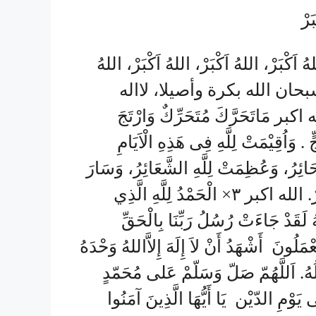
هُ اَكْبَرْ، اللهُ اَكْبَرْ، اللهُ اَكْبَرْ، اللهُ
وسبحان الله بكرة وأصيلا، لااله
 مَاتَحَرَّكَ مُتَحَرِّكٌ وَارْتَجَ
 وَاُقِيْمَتْ لِلَّهِ فِى هَذِهِ الْاَيَامِ
حَائِرُ، وَعُظِمَتْ لِلَّهِ الشَّعَائِرُ، وَسَارَ
الْجَمَرَاتِ سَائِرٌ. وَطَافَ بِالْبَيْتِ الْعَتِيْقِ زَائِرٌ. الله اكبر ۳× الْحَمْدُ لِلَّهِ الَّذِي
َّهُ لَقَدْ جَاءَتْ رُسُلُ رَبِّنَا بِالْحَقِّ
عْمَلُونَ أَشْهَدُ أَنْ لاَ إِلَهَ إِلاَّاللهُ وَحْدَهُ
ْلُهُ. اَللَّهُمّ صَلّ وَسَلّمْ عَلى مُحَمّدٍ
يَوْمِ الدّيْن يَا أَيُّهَا الَّذِينَ آمَنُوا