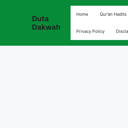
Skip
to
Home
Qur’an Hadits
Duta
content
Dakwah
Privacy Policy
Discl