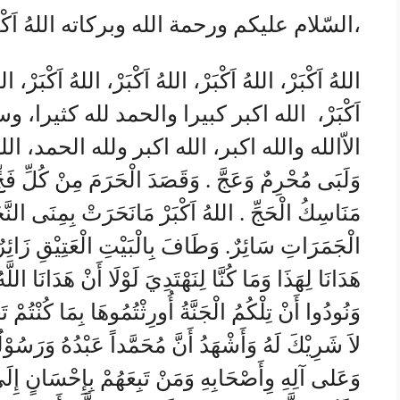
السّلام عليكم ورحمة الله وبركاته اللهُ اَكْبَرْ،
اللهُ اَكْبَرْ، اللهُ اَكْبَرْ، اللهُ اَكْبَرْ، اللهُ اَكْبَرْ، الل
اَكْبَرْ، الله اكبر كبيرا والحمد لله كثيرا، 
الاّالله والله اكبر، الله اكبر ولله الحمد، الله اكبر
وَلَبَى مُحْرِمٌ وَعَجَّ . وَقَصَدَ الْحَرَمَ مِنْ كُلِّ فَجٍّ .
مَنَاسِكُ الْحَجِّ . اللهُ اَكْبَرْ مَانَحَرَتْ بِمِنَى النَّ
هَدَانَا لِهَذَا وَمَا كُنَّا لِنَهْتَدِيَ لَوْلَا أَنْ هَدَانَا الل
وَنُودُوا أَنْ تِلْكُمُ الْجَنَّةُ أُورِثْتُمُوهَا بِمَا كُنْتُمْ تَ
لاَ شَرِيْكَ لَهُ وَأَشْهَدُ أَنَّ مُحَمَّداً عَبْدُهُ وَرَسُو
وَعَلى آلِهِ وِأَصْحَابِهِ وَمَنْ تَبِعَهُمْ بِإِحْسَانٍ إِلَى 