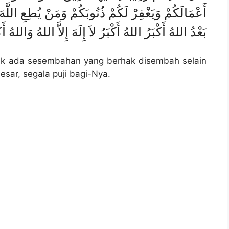
أَعْمَالَكُمْ وَيَغْفِرْ لَكُمْ ذُنُوبَكُمْ وَمَنْ يُطِعِ اللَّه
بَعْدُ اللهُ أَكْبَرُ اللهُ أَكْبَرُ لاَ إِلَهَ إِلاَّ اللهُ وَاللهُ 
dak ada sesembahan yang berhak disembah selain
esar, segala puji bagi-Nya.