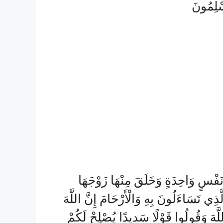
ْ نَفْسٍ وَاحِدَةٍ وَخَلَقَ مِنْهَا زَوْجَهَا
َّذِي تَسَاءَلُونَ بِهِ وَالْأَرْحَامَ إِنَّ اللَّهَ
اللَّهَ وَقُولُوا قَوْلًا سَدِيدًا يُصْلِحْ لَكُمْ