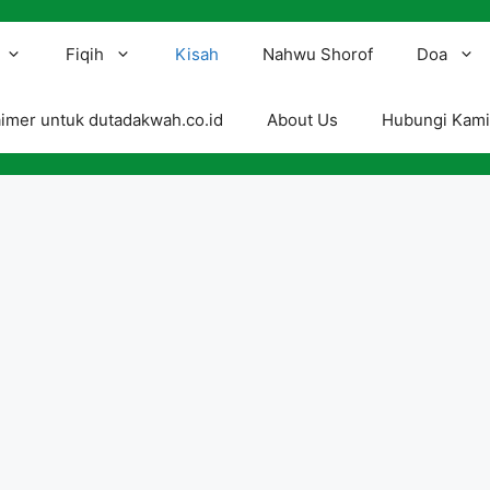
Fiqih
Kisah
Nahwu Shorof
Doa
aimer untuk dutadakwah.co.id
About Us
Hubungi Kam