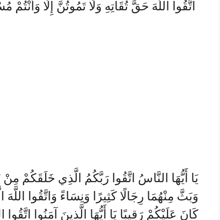
اتَّقُوا اللَّهَ حَقَّ تُقَاتِهِ وَلَا تَمُوتُنَّ إِلَّا وَأَنْتُمْ مُسْلِمُونَ
يَا أَيُّهَا النَّاسُ اتَّقُوا رَبَّكُمُ الَّذِي خَلَقَكُمْ مِن
وَبَثَّ مِنْهُمَا رِجَالًا كَثِيرًا وَنِسَاءً وَاتَّقُوا اللَّهَ ال
كَانَ عَلَيْكُمْ رَقِيبًا يَا أَيُّهَا الَّذِينَ آمَنُوا اتَّقُوا 