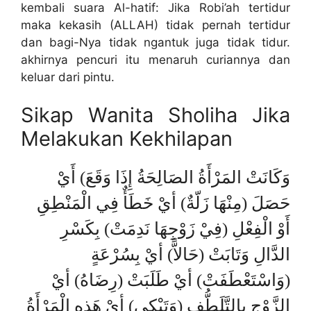
kembali suara Al-hatif: Jika Robi’ah tertidur
maka kekasih (ALLAH) tidak pernah tertidur
dan bagi-Nya tidak ngantuk juga tidak tidur.
akhirnya pencuri itu menaruh curiannya dan
keluar dari pintu.
Sikap Wanita Sholiha Jika
Melakukan Kekhilapan
وَكَانَتْ المَرْأَةُ الصَالِحَةُ إِذَا وَقَعَ) أَيْ
حَصَلَ (مِنْهَا زَلّةٌ) أيْ خَطَأٌ فِي الْمَنْطِقِ
أَوْ الْفِعْلِ (فِيْ زَوْجِهَا نَدِمَتْ) بِكَسْرِ
الدَّالِ وَتَابَتْ (حَالاًّ) أيْ بِسُرْعَةٍ
(وَاسْتَعْطَفَتْ) أيْ طَلَبَتْ (رِضَاهُ) أيْ
الزَّوْجِ بِالتَّلَطُّفِ (وَتَبْكِى) أيْ هَذِهِ الْمَرْأَةُ