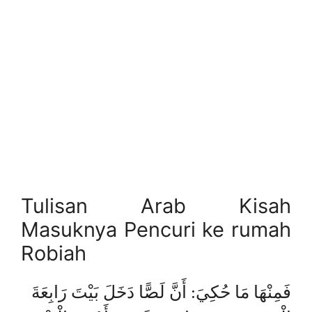
Tulisan Arab Kisah
Masuknya Pencuri ke rumah
Robiah
فَمِنْهَا مَا حُكِيَ: أَنَّ لَصًّا دَخَلَ بَيْتَ رَابِعَةَ