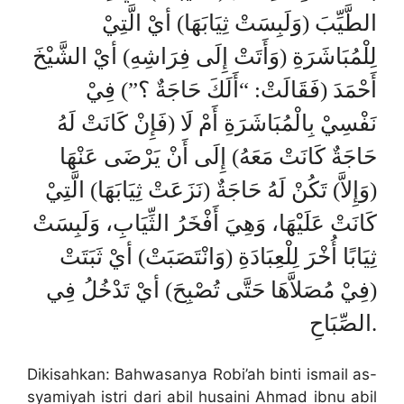
الطَّيِّبَ (وَلَبِسَتْ ثِيَابَهَا) أيْ الَّتِيْ
لِلْمُبَاشَرَةِ (وَأَتَتْ إِلَى فِرَاشِهِ) أيْ الشَّيْخَ
أَحْمَدَ (فَقَالَتْ: “أَلَكَ حَاجَةٌ ؟”) فِيْ
نَفْسِيْ بِالْمُبَاشَرَةِ أَمْ لَا (فَإِنْ كَانَتْ لَهُ
حَاجَةٌ كَانَتْ مَعَهُ) إِلَى أَنْ يَرْضَى عَنْهَا
(وَإِلاَّ) تَكُنْ لَهُ حَاجَةٌ (نَزَعَتْ ثِيَابَهَا) الَّتِيْ
كَانَتْ عَلَيْهَا، وَهِيَ أَفْخَرُ الثِّيَابِ، وَلَبِسَتْ
ثِيَابًا أُخْرَ لِلْعِبَادَةِ (وَانْتَصَبَتْ) أيْ ثَبَتَتْ
(فِيْ مُصَلاَّهَا حَتَّى تُصْبِحَ) أيْ تَدْخُلُ فِي
الصِّبَاحِ.
Dikisahkan: Bahwasanya Robi’ah binti ismail as-
syamiyah istri dari abil husaini Ahmad ibnu abil