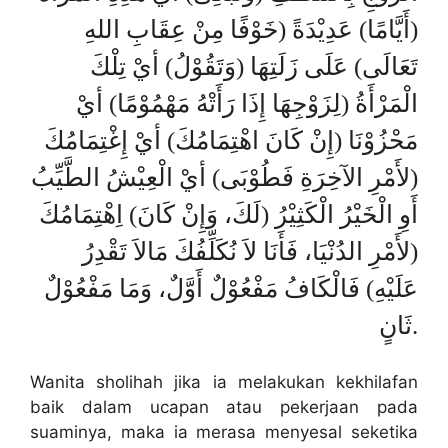
(أَيَّامًا) عَدِيْدَةً (خَوْفًا مِنْ عِقَابِ اللهِ
تَعَالَى) عَلَى زَلَتِهَا (وَتَقُوْلُ) أيْ تِلْكَ
الْمَرْأَةُ (لِزَوْجِهَا إِذَا رَأَتْهُ مَهْمُوْمًا) أيْ
مَحْزُوْنَا (إِنْ كَانَ اهْتِمَامُكَ) أيْ إِغْتِمَامُكَ
(لأَمْرِ الآخِرَةِ فَطُوْبَى) أيْ الْعِيْشُ الطَّيِّبُ
أَوِ الْخَيْرُ الْكَثِيْرُ (لَكَ، وَإِنْ كَانَ) اِهْتِمَامُكَ
(لأَمْرِ الدُنْيَا، فَأَنَا لاَ نُكَلِّفُكَ مَالاَ تَقْدِرُ
عَلَيْهِ) فَالْكَافُ مَفْعُوْلٌ أَوَّلٌ، وَمَا مَفْعُوْلٌ
ثَانٍ.
Wanita sholihah jika ia melakukan kekhilafan
baik dalam ucapan atau pekerjaan pada
suaminya, maka ia merasa menyesal seketika