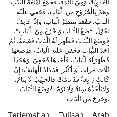
الْعَدَوِيَةَ، وَهِيَ نَائِمَة، فَجَمَعَ أَمْتِعَةَ الْبَيْتِ
وَهَمَّ بِالْخُرُوْجِ مِنَ الْبَابِ، فَخَفِيَ عَلَيْهِ
الْبَابُ، فَقَعَدَ يَنْتَظِرُ الْبَابَ، وَإِذًا هَاتِفٌ
يَقُوْلُ: “ضَعْ الثِّيَابَ وَاخْرُجْ مِنَ الْبَابِ”،
فَوَضَعَ الثِّيَابَ فَظَهَرَ لَهُ الْبَابُ فَعَلِمَهُ، ثُمَّ
أَخَذَ الثِّيَابَ فَخَفِيَ عَلَيْهِ الْبَابُ، فَوَضَعَهَا
فَظَهَرَلَهُ الْبَابُ، فَأَخَذَهَا فَخَفِيَ، وَهَكَذَا
ثَلَاثَ مَرَاتٍ أَوْ أَكْثَرَ. فَنَادَاهُ الْهَاتِفُ: إِنْ
كَانَتْ رَابِعَةٌ قَدْ نَامَتْ فَالْحَبِيْبُ لَا يَنَامُ،
وَلَاتَأْخُذُهُ سِنَةٌ وَلَا نَوْمٌ. فَوَضَعَ الثِّيَابَ
وَخَرَجَ مِنَ الْبَابِ.
Terjemahan Tulisan Arab