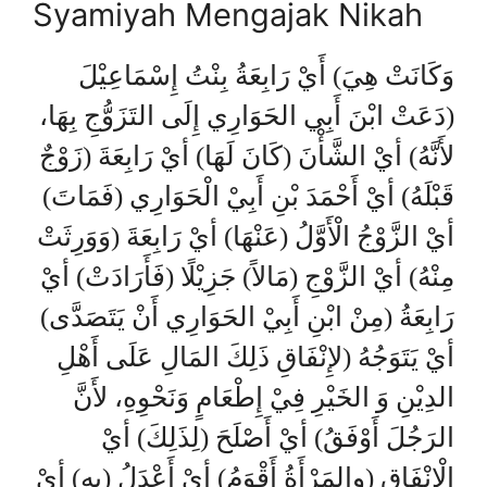
Syamiyah Mengajak Nikah
وَكَانَتْ هِيَ) أَيْ رَابِعَةُ بِنْتُ إِسْمَاعِيْلَ
(دَعَتْ ابْنَ أَبِي الحَوَارِي إِلَى التَزَوُّجِ بِهَا،
لأَنَّهُ) أيْ الشَّأْنَ (كَانَ لَهَا) أيْ رَابِعَةَ (زَوْجٌ
قَبْلَهُ) أيْ أَحْمَدَ بْنِ أَبِيْ الْحَوَارِي (فَمَاتَ)
أيْ الزَّوْجُ الْأَوَّلُ (عَنْهَا) أيْ رَابِعَةَ (وَوَرِثَتْ
مِنْهُ) أيْ الزَّوْجِ (مَالاً) جَزِيْلًا (فَأَرَادَتْ) أيْ
رَابِعَةُ (مِنْ ابْنِ أَبِيْ الحَوَارِي أَنْ يَتَصَدَّى)
أيْ يَتَوَجُهُ (لإِنْفَاقِ ذَلِكَ المَالِ عَلَى أَهْلِ
الدِيْنِ وَ الخَيْرِ فِيْ إِطْعَامٍ وَنَحْوِهِ، لأَنَّ
الرَجُلَ أَوْفَقُ) أيْ أَصْلَحَ (لِذَلِكَ) أيْ
الْإِنْفَاقِ (والمَرْأَةُ أَقْوَمُ) أيْ أَعْدَلُ (بِهِ) أيْ