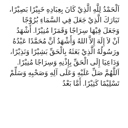
اَلْحَمْدُ لِلَّهِ الَّذِيْ كَانَ بِعِبَادِهِ خَبِيْرًا بَصِيْرًا،
تَبَارَكَ الَّذِيْ جَعَلَ فِي السَّمَاءِ بُرُوْجًا
وَجَعَلَ فِيْهَا سِرَاجًا وَقَمَرًا مُنِيْرًا. أَشْهَدُ
اَنْ لاَ إِلَهَ إِلاَّ اللهُ وَأَشْهَدُ اَنَّ مُحَمَّدًا عَبْدُهُ
ورَسُولُهُ الَّذِيْ بَعَثَهُ بِالْحَقِّ بَشِيْرًا وَنَذِيْرًا،
وَدَاعِيَا إِلَى الْحَقِّ بِإِذْنِهِ وَسِرَاجًا مُنِيْرًا.
اَللَّهُمَّ صَلِّ عَلَيْهِ وَعَلَى آلِهِ وَصَحْبِهِ وَسَلِّمْ
تَسْلِيْمًا كَثِيْرًا. أَمَّا بَعْدُ