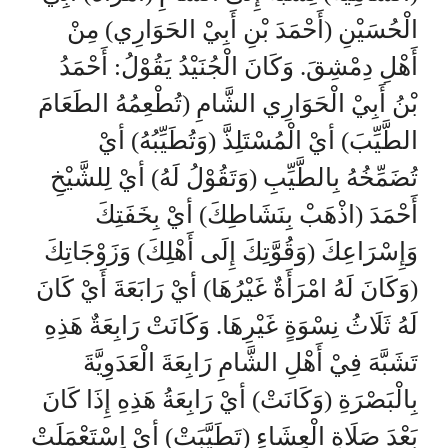
الْحُسَيْنِ (أَحْمَدَ بْنِ أَبِيْ الحَوَارِي) مِنْ
أَهْلِ دِمْشِقَ. وَكَانَ الْجُنَيْدُ يَقُوْلُ: أَحْمَدُ
بْنُ أَبِيْ الْحَوَارِي الشَّامِ (تُطْعِمُهُ الطَعَامَ
الطَّيِّبَ) أيْ الْمُسْتَلِذَّ (وَتُطَيِّبُهُ) أيْ
تُضَمِّخُهُ بِالطَّيِّبِ (وَتَقُوْلُ لَهُ) أيْ لِلشَّيْخِ
أَحْمَدَ (اذْهَبْ بِنَشَاطِكَ) أيْ بِخَفَتِكَ
وَإِسْرَاعِكَ (وَقُوَّتِكَ إِلَى أَهْلِكَ) وَزَوْجَاتِكَ
(وَكَانَ لَهُ امْرَأَةٌ غَيْرُهَا) أيْ رَابَعَةَ أَيْ كَانَ
لَهُ ثَلَاثُ نِسْوَةٍ غَيْرِهَا. وَكَانَتْ رَابِعَةٌ هَذِهِ
تَشَبَّهَ فِيْ أَهْلِ الشَّامِ رَابِعَةَ الْعَدَوِيَّةَ
بِالْبَصْرَةِ (وَكَانَتْ) أيْ رَابِعَةُ هَذِهِ إِذَا كَانَ
بَعْدَ صَلَاةِ الْعِشَاءِ (تَطَيَّبَتْ) أيْ اِسْتَعْمَلَتْ