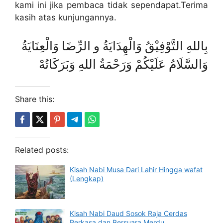
kami ini jika pembaca tidak sependapat.Terima
kasih atas kunjungannya.
بِاللهِ التَّوْفِيْقُ وَالْهِدَايَةُ و الرِّضَا وَالْعِنَايَةُ
وَالسَّلَامُ عَلَيْكُمْ وَرَحْمَةُ اللهِ وَبَرَكَاتُهْ
Share this:
Related posts:
Kisah Nabi Musa Dari Lahir Hingga wafat
(Lengkap)
Kisah Nabi Daud Sosok Raja Cerdas
Perkasa dan Bersuara Merdu