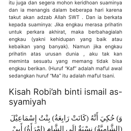
itu juga dan segera mohon keridhoan suaminya
dan ia menangis dalam beberapa hari karena
takut akan adzab Allah SWT . Dan ia berkata
kepada suaminya: Jika engkau merasa prihatin
untuk perkara akhirat, maka berbahagialah
engkau (yakni kehidupan yang baik atau
kebaikan yang banyak). Namun jika engkau
prihatin atas urusan dunia , aku tak kan
meminta sesuatu yang memang tidak bisa
engkau berikan. (Huruf “Kaf” adalah maf’ul awal
sedangkan huruf “Ma” itu adalah maf’ul tsani.
Kisah Robi’ah binti ismail as-
syamiyah
وَ) حُكِيَ أَنَّهُ (كَانَتْ رَابِعَةُ) بِنْتُ إِسْمَاعِيْلَ
(الشَّامِيَّةُ) نِسْبَةٌ إِلَى الشَّامِ (امْرَأَةُ) أَبِيْ