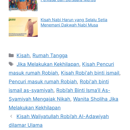
Kisah Nabi Harun yang Selalu Setia
Menemani Dakwah Nabi Musa
Categories
Kisah
,
Rumah Tangga
Tags
Jika Melakukan Kekhilapan
,
Kisah Pencuri
masuk rumah Robiah
,
Kisah Robi'ah binti ismail
,
Pencuri masuk rumah Robiah
,
Robi'ah binti
ismail as-syamiyah
,
Robi’ah Binti Isma’il As-
Syamiyah Mengajak Nikah
,
Wanita Sholiha Jika
Melakukan Kekhilapan
Kisah Waliyatullah Robi’ah Al-Adawiyah
dilamar Ulama