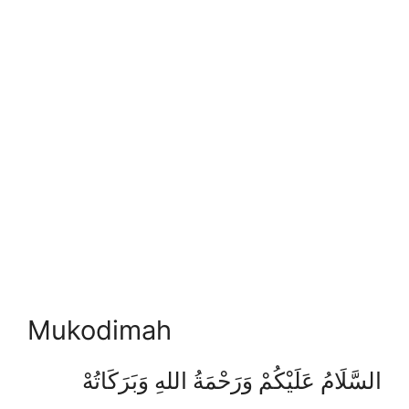
Mukodimah
السَّلَامُ عَلَيْكُمْ وَرَحْمَةُ اللهِ وَبَرَكَاتُهْ