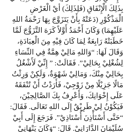
بِذَلِكَ الْإِنْفَاقِ (فَلِذَلِكَ) أيْ الْغَرْضِ
الْمَذْكُوْرِ (دَعَتْهُ بِأَنْ يَتَزَوَّجَ بِهَا رَحْمَةُ اللهِ
عَلَيْهِمَا) وَكَانَ أَحْمَدُ أَوَّلاً كَرَهَ التَّزَوُّجَ لَمَّا
خَطَبَتْهُ رَابِعَةٌ لِمَا كَانَ فِيْهِ مِنَ الْعِبَادَةِ،
وَقَالَ لَهَا: “وَاللهِ مَالِيْ هِمَّةٌ فِي النِّسَاءِ
لِشُغْلِيْ بِحَالِيْ”. فَقَالَتْ: ” إِنِّيْ لَأَشْغُلُ
بِحَالِيْ مِنْكَ، وَمَالِيْ شَهْوَةٌ، وَلَكِنْ وَرِثْتُ
مَالًا جَزِيْلًا مِنْ زَوْجِيْ، فَأَرَدْتُ أَنْ تُنْفَقَهُ
عَلَى إِخْوَانِكَ، وَأَعْرِفُ بِكَ الصَّالِحِيْنَ،
فَيَكُوْنُ لِيْ طَرِيْقٌ إِلَى اللهِ تَعَالَى. فَقَالَ:
“حَتَّى أَسْتَأْذِنَ أُسْتَاذِيْ”. فَرَجَعَ إِلَى أَبِيْ
سُلَيْمَانَ الدَّارَانِيْ. قَالَ: “وَكَانَ يَنْهَانِيْ