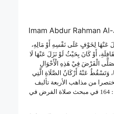
Imam Abdur Rahman Al-J
ْزُلَ عَنْهَا لِخَوْفٍ عَلَى نَفْسِهِ أَوْ مَالِهِ
افِلَةِ، أَوْ كَانَ بِحَيْثُ لَوْ نَزَلَ عَنْهَا لَا
ُ يُصَلِّى الْفَرْضَ فِيْ هَذِهِ الْأَحْوَالِ
ْهَا، وَتَسْقُطُ عَنْهُ أَرْكَانُ الصَّلَاةِ الَّتِي
ِ. نقلتها مختصرا من مذاهب الأربعة تألبف
عبد الرحمن الجزيري مجلد الأول صحيفة : 164 في مبحث صلاة الفرض في