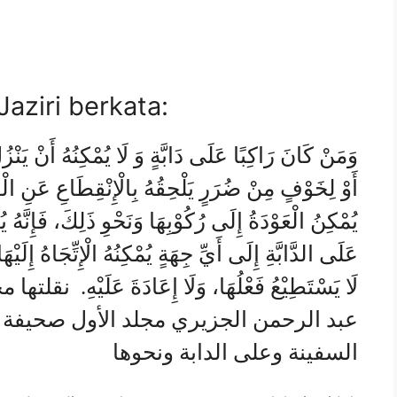
aziri berkata:
وَمَنْ كَانَ رَاكِبًا عَلَى دَابَّةٍ وَ لَا يُمْكِنُهُ أَنْ يَن،
أَوْ لِخَوْفٍ مِنْ ضُرَرٍ يَلْحِقُهُ بِالْإِنْقِطَاعِ عَنِ الْقَ
يُمْكِنُ الْعَوْدَةُ إِلَى رُكُوْبِهَا وَنَحْوِ ذَلِكَ، فَإِنَّه
عَلَى الدَّابَّةِ إِلَى أَيِّ جِهَةٍ يُمْكِنُهُ الْإِتِّجَاهُ إِلَي
لَا يَسْتَطِيْعُ فَعْلُهَا، وَلَا إِعَادَةَ عَلَيْه
السفينة وعلى الدابة ونحوها