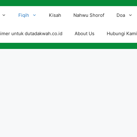
Fiqih
Kisah
Nahwu Shorof
Doa
aimer untuk dutadakwah.co.id
About Us
Hubungi Kam