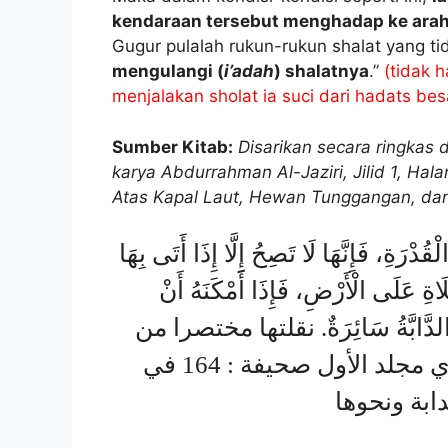
kendaraan tersebut menghadap ke ara
Gugur pulalah rukun-rukun shalat yang t
mengulangi (
i’adah
) shalatnya
.”
(tidak 
menjalakan sholat ia suci dari hadats bes
Sumber Kitab:
Disarikan secara ringkas d
karya Abdurrahman Al-Jaziri, Jilid 1, Ha
Atas Kapal Laut, Hewan Tunggangan, dan 
ُدْرَةِ، فَإِنَّهَا لَا تَصِحُ إِلَّا إِذَا أَتَى بِهَا
َاةِ عَلَى الْأَرْضِ، فَإِذَا أَمْكَنَهُ أَنْ
َتْ الدَّابَّةُ سَائِرَةٌ. نقلتها مختصرا من
مذاهب الأربعة تألبف عبد الرحمن الجزيري مجلد الأول صحيفة : 164 في
بة ونحوها