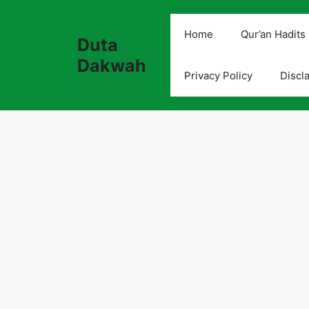
Skip
to
Home
Qur’an Hadits
Duta
content
Dakwah
Privacy Policy
Discl