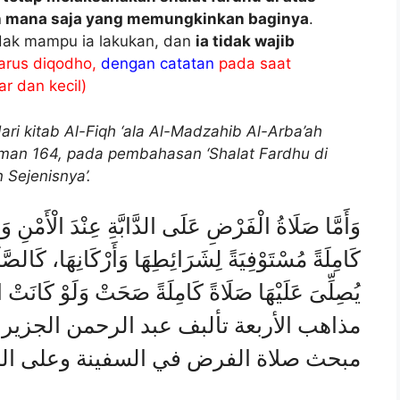
h mana saja yang memungkinkan baginya
.
idak mampu ia lakukan, dan
ia tidak wajib
harus diqodho,
dengan catatan
pada saat
ar dan kecil)
ari kitab Al-Fiqh ‘ala Al-Madzahib Al-Arba’ah
laman 164, pada pembahasan ‘Shalat Fardhu di
Sejenisnya’.
وَأَمَّا صَلَاةُ الْفَرْضِ عَلَى الدَّابَّةِ عِنْدَ الْأَمْنِ وَالْق
كَامِلَةً مُسْتَوْفِيَةً لِشَرَائِطِهَا وَأَرْكَانِهَا، كَالصَّل
يُصِلِّىَ عَلَيْهَا صَلَاةً كَامِلَةً صَحَتْ وَلَوْ كَان
مبحث صلاة الفرض في السفينة وعلى الدا