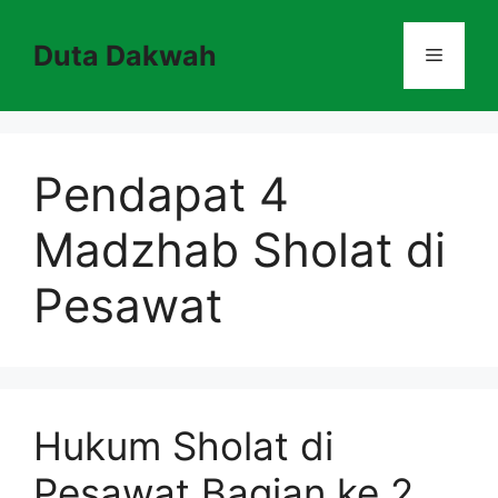
Skip
to
Duta Dakwah
Menu
content
Pendapat 4
Madzhab Sholat di
Pesawat
Hukum Sholat di
Pesawat Bagian ke 2