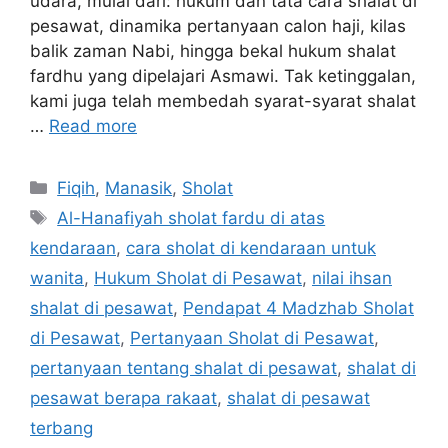
udara, mulai dari: hukum dan tata cara shalat di
pesawat, dinamika pertanyaan calon haji, kilas
balik zaman Nabi, hingga bekal hukum shalat
fardhu yang dipelajari Asmawi. Tak ketinggalan,
kami juga telah membedah syarat-syarat shalat
…
Read more
Categories
Fiqih
,
Manasik
,
Sholat
Tags
Al-Hanafiyah sholat fardu di atas
kendaraan
,
cara sholat di kendaraan untuk
wanita
,
Hukum Sholat di Pesawat
,
nilai ihsan
shalat di pesawat
,
Pendapat 4 Madzhab Sholat
di Pesawat
,
Pertanyaan Sholat di Pesawat
,
pertanyaan tentang shalat di pesawat
,
shalat di
pesawat berapa rakaat
,
shalat di pesawat
terbang