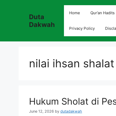
Skip
to
Home
Qur’an Hadits
Duta
content
Dakwah
Privacy Policy
Discl
nilai ihsan shala
Hukum Sholat di Pe
June 12, 2026
by
dutadakwah