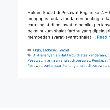
Hukum Sholat di Pesawat Bagian ke 2. –
mengupas tuntas fundamen penting terkai
cara shalat di pesawat, dinamika pertanya
bekal hukum shalat fardhu yang dipelajar
membedah syarat-syarat shalat …
Read 
Categories
Fiqih
,
Manasik
,
Sholat
Tags
Al-Hanafiyah sholat fardu di atas kendaraan
,
c
Pesawat
,
nilai ihsan shalat di pesawat
,
Pendapat 
Pesawat
,
pertanyaan tentang shalat di pesawat
,
s