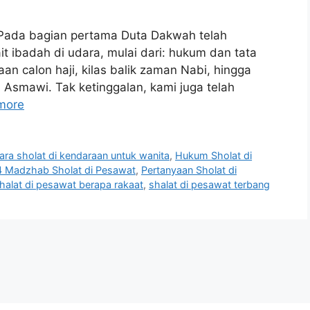
 Pada bagian pertama Duta Dakwah telah
t ibadah di udara, mulai dari: hukum dan tata
an calon haji, kilas balik zaman Nabi, hingga
i Asmawi. Tak ketinggalan, kami juga telah
more
ara sholat di kendaraan untuk wanita
,
Hukum Sholat di
4 Madzhab Sholat di Pesawat
,
Pertanyaan Sholat di
halat di pesawat berapa rakaat
,
shalat di pesawat terbang