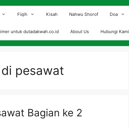
Fiqih
Kisah
Nahwu Shorof
Doa
aimer untuk dutadakwah.co.id
About Us
Hubungi Kam
t di pesawat
sawat Bagian ke 2