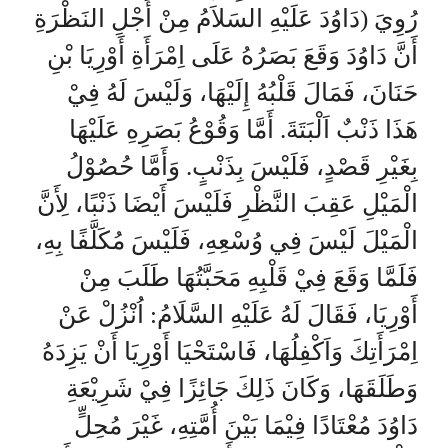
دَاوُدَ عَلَيْهِ السَلاَمُ مِنْ أَجْلِ النَظْرَةِ) رُوِيَ
أَنَّ دَاوُدَ وَقَعَ بَصَرُهُ عَلَى اِمْرَأَةِ أَوْرِيَا بْنِ
حَنَانَ، فَمَالَ قَلْبُهُ إِلَيْهَا، وَلَيْسَ لَهُ فِيْ
هَذَا ذَنْبٌ اَلْبَتَةَ. أَمَّا وَقُوْعُ بَصَرِهِ عَلَيْهَا
بِغَيْرِ قَصْدٍ، فَلَيْسَ بِذَنْبٍ. وَأَمَّا حُصُوْلُ
الْمَيْلِ عَقِبَ النَّظْرِ فَلَيْسَ أَيْضَا ذَنْبًا، لِأَنَّ
الْمَيْلَ لَيْسَ فِي وُسْعِهِ، فَلَيْسَ مُكَلَّفًا بِهِ،
فَلَمَّا وَقَعَ فِيْ قَلْبِهِ مَحَبَّتُهَا طَلَبَ مِنْ
أَوْرِيَا، فَقَالَ لَهُ عَلَيْهِ السَّلَامُ: اُنْزُلْ عَنْ
اِمْرَأَتِكَ وَاَكْفِلُهَا، فَاسْتَحْيَا أَوْرِيَا أَنْ يَزِدَهُ
وَطَلَقَهَا، وَكَانَ ذَلِكَ جَائِزًا فِيْ شَرِيْعَةِ
دَاوُدَ مُعْتَادًا فِيْمَا بَيْنَ أُمَّتِهِ، غَيْرَ مُحِلٍّ