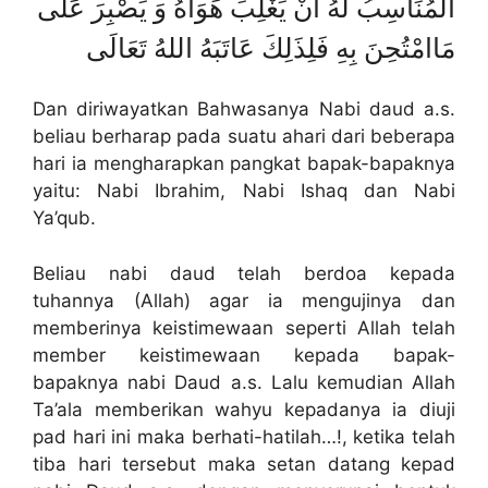
الْمُنَاسِبُ لَهُ أَنْ يَغْلِبَ هَوَاهُ وَ يَصْبِرَ عَلَى
مَاامْتُحِنَ بِهِ فَلِذَلِكَ عَاتَبَهُ اللهُ تَعَالَى
Dan diriwayatkan Bahwasanya Nabi daud a.s.
beliau berharap pada suatu ahari dari beberapa
hari ia mengharapkan pangkat bapak-bapaknya
yaitu: Nabi Ibrahim, Nabi Ishaq dan Nabi
Ya’qub.
Beliau nabi daud telah berdoa kepada
tuhannya (Allah) agar ia mengujinya dan
memberinya keistimewaan seperti Allah telah
member keistimewaan kepada bapak-
bapaknya nabi Daud a.s. Lalu kemudian Allah
Ta’ala memberikan wahyu kepadanya ia diuji
pad hari ini maka berhati-hatilah…!, ketika telah
tiba hari tersebut maka setan datang kepad