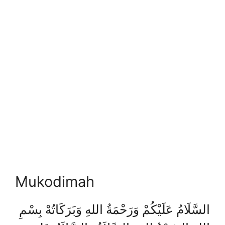
Mukodimah
السَّلَامُ عَلَيْكُمْ وَرَحْمَةُ اللهِ وَبَرَكَاتُهْ بِسْمِ