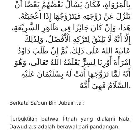
بِالْمَرُوَاةِ، فَكَانَ يَسْأَلُ بَعْضُهُمْ بَعْضًا أَنْ
يَنْزُلَ عَنْ زَوْجَتِهِ فَيَتَزَوَّجُهَا إِذَا أَعْجَبَتْهُ.
هَذَا، وَإِنْ كَانَ جَائِزًا فِي ظَاهِرِ الشَّرِيْعَةِ،
إِلَّا أَنَّهُ لَا يَلِيْقُ لِتَرْكِهِ الْأَفْضَلُ، وَلِذَلِكَ
عَاتَبَهُ اللهُ عَلَى ذَلِكَ. ثُمَّ إِنْ طَلَبَ دَاوُدُ
اِمْرَأَةَ أَوْرِيَا لِسِرٍّ يَعْلَمْهُ اللهُ تَعَالَى، وَهُوَ
أَنَّهُ لَمَّا تَزَوَّجَهَا أَتَتْ لَهُ بِسُلَيْمَانَ عَلَيْهِ
السَّلَامُ فَهِيَ أُمُّهُ.
Berkata Sa’dun Bin Jubair r.a :
Terbuktilah bahwa fitnah yang dialami Nabi
Dawud a.s adalah berawal dari pandangan.