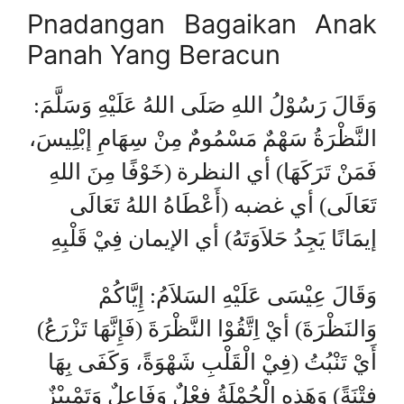
Pnadangan Bagaikan Anak
Panah Yang Beracun
وَقَالَ رَسُوْلُ اللهِ صَلَى اللهُ عَلَيْهِ وَسَلَّمَ:
النَّظْرَةُ سَهْمٌ مَسْمُومٌ مِنْ سِهَامِ إبْلِيسَ،
فَمَنْ تَرَكَهَا) أي النظرة (خَوْفًا مِنَ اللهِ
تَعَالَى) أي غضبه (أَعْطَاهُ اللهُ تَعَالَى
إيمَانًا يَجِدُ حَلاَوَتَهُ) أي الإيمان فِيْ قَلْبِهِ
وَقَالَ عِيْسَى عَلَيْهِ السَلاَمُ: إِيَّاكُمْ
وَالنَظْرَةَ) أيْ اِتَّقُوْا النَّظْرَةَ (فَإِنَّهَا تَزْرَعُ)
أَيْ تَنْبُتُ (فِيْ الْقَلْبِ شَهْوَةً، وَكَفَى بِهَا
فِتْنَةً) وَهَذِهِ الْجُمْلَةُ فِعْلٌ وَفَاعِلٌ وَتَمْيِيْزٌ