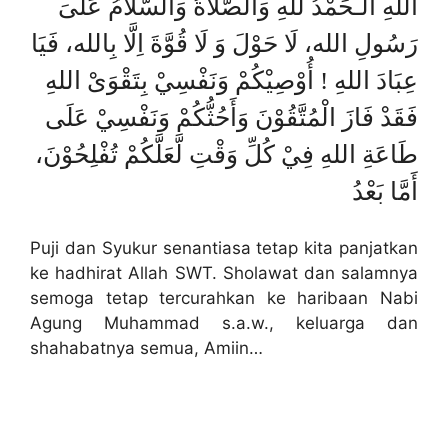
اللهِ الـحَمْدُ للهِ وَالصَّلاَةُ وَالسَّلاَمُ عَلىَ
رَسُولِ الله، لَا حَوْلَ وَ لَا قُوَّةَ اِلَّا بِالله، فَيَا
عِبَادَ اللهِ ! أُوْصِيْكُمْ وَنَفْسِيْ بِتَقْوَىْ اللهِ
فَقَدْ فَازَ الْمُتَّقُوْنَ وَأَحُثُّكُمْ وَنَفْسِيْ عَلَى
طَاعَةِ اللهِ فِيْ كُلِّ وَقْتِ لَّعَلَّكُمْ تُفْلِحُوْنَ،
أَمَّا بَعْدُ
Puji dan Syukur senantiasa tetap kita panjatkan
ke hadhirat Allah SWT. Sholawat dan salamnya
semoga tetap tercurahkan ke haribaan Nabi
Agung Muhammad s.a.w., keluarga dan
shahabatnya semua, Amiin…