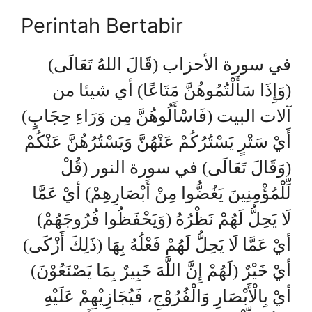
Perintah Bertabir
(قَالَ اللهُ تَعَالَى) في سورة الأحزاب
(وَإِذَا سَأَلْتُمُوهُنَّ مَتَاعًا) أي شيئا من
آلات البيت (فَاسْأَلُوهُنَّ مِن وَرَاءِ حِجَابٍ)
أَيْ سَتْرٍ يَسْتُرُكُمْ عَنْهُنَّ وَيَسْتُرُهُنَّ عَنْكُمْ
(وَقَالَ تَعَالَى) في سورة النور (قُلْ
لِّلْمُؤْمِنِينَ يَغُضُّوا مِنْ أَبْصَارِهِمْ) أيْ عَمَّا
لَا يَحِلُّ لَهُمْ نَظْرُهُ (وَيَحْفَظُوا فُرُوجَهُمْ)
أيْ عَمَّا لَا يَحِلُّ لَهُمْ فَعْلُهُ بِهَا (ذَلِكَ أَزْكَى)
أيْ خَيْرٌ (لَهُمْ إِنَّ اللَّهَ خَبِيرٌ بِمَا يَصْنَعُوْنَ)
أيْ بِالْأَبْصَارِ وَالْفُرُوْجِ، فَيُجَازِيْهِمْ عَلَيْهِ