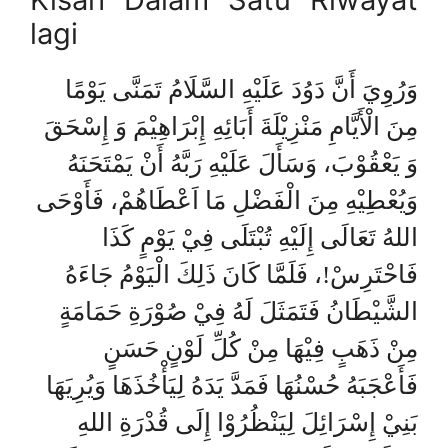
lagi
وَرُوِيَ أَنَّ دَوُدَ عَلَيْهِ السَّلَامُ تَمَنَّى يَوْمًا
مِنَ الْأَيَّامِ مَنْزِيْلَةَ أَبَائِهِ إِبْرَاهِيْمَ وَ إِسْحَقَ
وَ يَعْقُوْبَ، وَسَأَلَ عَلَيْهِ رَبَّهُ أَنْ يَمْتَحَنَهُ
وَيُعْطِيْهِ مِنَ الْفَضْلِ مَا اَعْطَاهُمْ، فَأَوْحَى
اللهُ تَعَالَى إِلَيْهِ تُبْتَلَى فِيْ يَوْمٍ كَذَا
فَاحْتَرِسْ!، فَلَمَّا كَانَ ذَلِكَ الْيَوْمُ جَاءَهُ
الشَّيْطَانُ فَتَمَثَلَ لَهُ فِيْ صُوْرَةِ حَمَامَةٍ
مِنْ ذَهَبٍ فِيْهَا مِنْ كُلِّ لَوْنٍ حَسَنٍ
فَأَعْجَبَهُ حُسْنُهَا فَمَدَّ يَدَهُ لِيَأْخُذَهَا وَيُرِيَهَا
بَنِيْ إِسْرَائِلَ لِيَنْظُرُوْا إِلَى قُدْرَةِ اللهِ