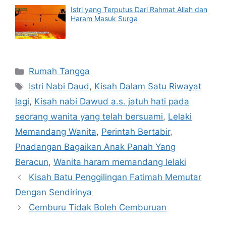
Istri yang Terputus Dari Rahmat Allah dan
Haram Masuk Surga
Categories
Rumah Tangga
Tags
Istri Nabi Daud
,
Kisah Dalam Satu Riwayat
lagi
,
Kisah nabi Dawud a.s. jatuh hati pada
seorang wanita yang telah bersuami
,
Lelaki
Memandang Wanita
,
Perintah Bertabir
,
Pnadangan Bagaikan Anak Panah Yang
Beracun
,
Wanita haram memandang lelaki
Kisah Batu Penggilingan Fatimah Memutar
Dengan Sendirinya
Cemburu Tidak Boleh Cemburuan