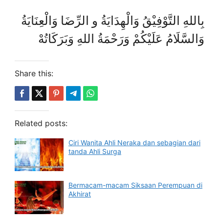
بِاللهِ التَّوْفِيْقُ وَالْهِدَايَةُ و الرِّضَا وَالْعِنَايَةُ
وَالسَّلَامُ عَلَيْكُمْ وَرَحْمَةُ اللهِ وَبَرَكَاتُهْ
Share this:
Related posts:
Ciri Wanita Ahli Neraka dan sebagian dari
tanda Ahli Surga
Bermacam-macam Siksaan Perempuan di
Akhirat