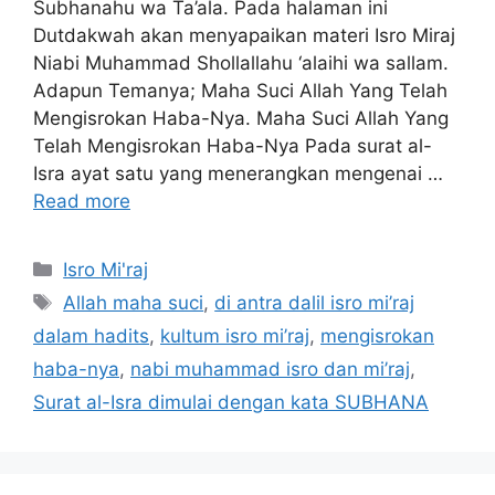
Subhanahu wa Ta’ala. Pada halaman ini
Dutdakwah akan menyapaikan materi Isro Miraj
Niabi Muhammad Shollallahu ‘alaihi wa sallam.
Adapun Temanya; Maha Suci Allah Yang Telah
Mengisrokan Haba-Nya. Maha Suci Allah Yang
Telah Mengisrokan Haba-Nya Pada surat al-
Isra ayat satu yang menerangkan mengenai …
Read more
Categories
Isro Mi'raj
Tags
Allah maha suci
,
di antra dalil isro mi’raj
dalam hadits
,
kultum isro mi’raj
,
mengisrokan
haba-nya
,
nabi muhammad isro dan mi’raj
,
Surat al-Isra dimulai dengan kata SUBHANA