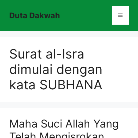
Skip
to
Duta Dakwah
Menu
content
Surat al-Isra
dimulai dengan
kata SUBHANA
Maha Suci Allah Yang
Telah Mengisrokan