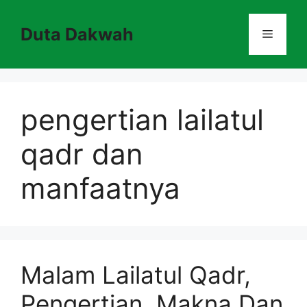
Skip
to
Duta Dakwah
Menu
content
pengertian lailatul
qadr dan
manfaatnya
Malam Lailatul Qadr,
Pengertian, Makna Dan