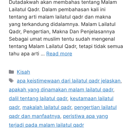
Dutadakwah akan membahas tentang Malam
Lailatul Qadr. Dalam pembahasan kali ini
tentang arti malam lailatul qadr dan makna
yang terkandung didalamnya. Malam Lailatul
Qadr, Pengertian, Makna Dan Penjelasannya
Sebagai umat muslim tentu sudah mengenal
tentang Malam Lailatul Qadr, tetapi tidak semua
tahu apa arti …
Read more
Categories
Kisah
Tags
apa keistimewaan dari lailatul qadr jelaskan
,
apakah yang dinamakan malam lailatul qadr
,
dalil tentang lailatul qadr
,
keutamaan lailatul
qadr
,
makalah lailatul qadr
,
pengertian lailatul
qadr dan manfaatnya
,
peristiwa apa yang
terjadi pada malam lailatul qadr