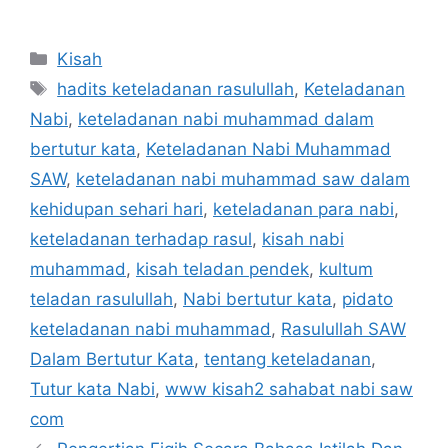
Categories
Kisah
Tags
hadits keteladanan rasulullah
,
Keteladanan
Nabi
,
keteladanan nabi muhammad dalam
bertutur kata
,
Keteladanan Nabi Muhammad
SAW
,
keteladanan nabi muhammad saw dalam
kehidupan sehari hari
,
keteladanan para nabi
,
keteladanan terhadap rasul
,
kisah nabi
muhammad
,
kisah teladan pendek
,
kultum
teladan rasulullah
,
Nabi bertutur kata
,
pidato
keteladanan nabi muhammad
,
Rasulullah SAW
Dalam Bertutur Kata
,
tentang keteladanan
,
Tutur kata Nabi
,
www kisah2 sahabat nabi saw
com