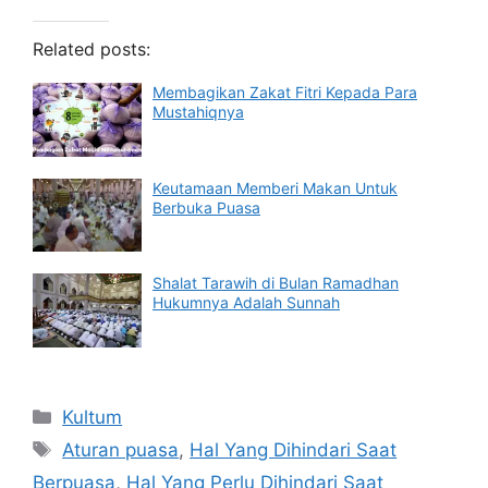
Related posts:
Membagikan Zakat Fitri Kepada Para
Mustahiqnya
Keutamaan Memberi Makan Untuk
Berbuka Puasa
Shalat Tarawih di Bulan Ramadhan
Hukumnya Adalah Sunnah
Categories
Kultum
Tags
Aturan puasa
,
Hal Yang Dihindari Saat
Berpuasa
,
Hal Yang Perlu Dihindari Saat