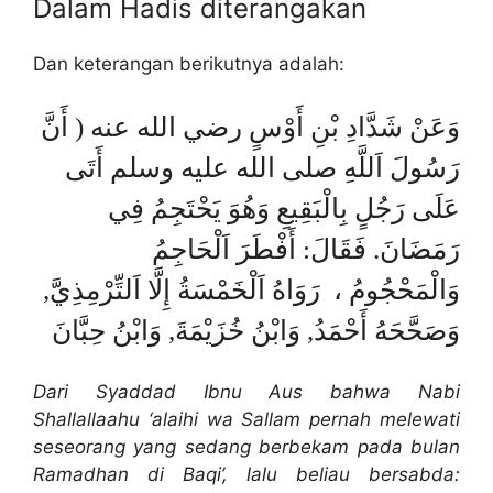
Dalam Hadis diterangakan
Dan keterangan berikutnya adalah:
وَعَنْ شَدَّادِ بْنِ أَوْسٍ رضي الله عنه ( أَنَّ
رَسُولَ اَللَّهِ صلى الله عليه وسلم أَتَى
عَلَى رَجُلٍ بِالْبَقِيعِ وَهُوَ يَحْتَجِمُ فِي
رَمَضَانَ. فَقَالَ: أَفْطَرَ اَلْحَاجِمُ
وَالْمَحْجُومُ ، رَوَاهُ اَلْخَمْسَةُ إِلَّا اَلتِّرْمِذِيَّ,
وَصَحَّحَهُ أَحْمَدُ, وَابْنُ خُزَيْمَةَ, وَابْنُ حِبَّانَ
Dari Syaddad Ibnu Aus bahwa Nabi
Shallallaahu ‘alaihi wa Sallam pernah melewati
seseorang yang sedang berbekam pada bulan
Ramadhan di Baqi’, lalu beliau bersabda: