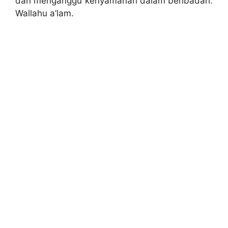
dan menganggu kenyamanan dalam beribadah.
Wallahu a’lam.