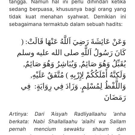
tangga. Namun hal ini perlu dihindari ketika
sedang berpuasa, khususnya bagi orang yang
tidak kuat menahan syahwat. Demikian ini
sebagaimana termaktub dalam sebuah hadits:
وَعَنْ عَائِشَةَ رَضِيَ اَللَّهُ عَنْهَا قَالَتْ: (
كَانَ رَسُولُ اَللَّهِ صلى الله عليه وسلم
يُقَبِّلُ وَهُوَ صَائِمٌ, وَيُبَاشِرُ وَهُوَ صَائِمٌ,
وَلَكِنَّهُ أَمْلَكُكُمْ لِإِرْبِهِ ) مُتَّفَقٌ عَلَيْهِ,
وَاللَّفْظُ لِمُسْلِمٍ. وَزَادَ فِي رِوَايَةٍ: فِي
رَمَضَانَ
Artinya:
Dari ‘Aisyah Radliyallaahu ‘anha
berkata: Nabi Shallallaahu ‘alaihi wa Sallam
pernah mencium sewaktu shaum dan