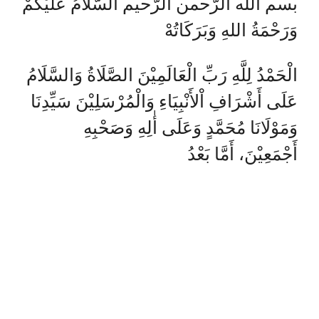
بسم الله الرّحمن الرّحيم السَّلَامُ عَلَيْكُمْ
وَرَحْمَةُ اللهِ وَبَرَكَاتُهْ
الْحَمْدُ لِلَّهِ رَبِّ الْعَالَمِيْنَ الصَّلَاةُ وَالسَّلَامُ
عَلَى أَشْرَافِ اْلأَنْبِيَاءِ وَالْمُرْسَلِيْنَ سَيِّدِنَا
وَمَوْلَانَا مُحَمَّدٍ وَعَلَى أٰلِهِ وَصَحْبِهِ
أَجْمَعِيْنَ، أَمَّا بَعْدُ