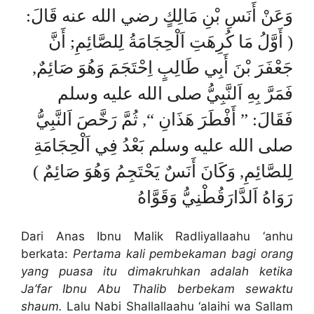
وَعَنْ أَنَسِ بْنِ مَالِكٍ رضي الله عنه قَالَ:
( أَوَّلُ مَا كُرِهَتِ اَلْحِجَامَةُ لِلصَّائِمِ; أَنَّ
جَعْفَرَ بْنَ أَبِي طَالِبٍ اِحْتَجَمَ وَهُوَ صَائِمٌ,
فَمَرَّ بِهِ اَلنَّبِيُّ صلى الله عليه وسلم
فَقَالَ: ” أَفْطَرَ هَذَانِ “, ثُمَّ رَخَّصَ اَلنَّبِيُّ
صلى الله عليه وسلم بَعْدُ فِي اَلْحِجَامَةِ
لِلصَّائِمِ, وَكَانَ أَنَسٌ يَحْتَجِمُ وَهُوَ صَائِمٌ )
رَوَاهُ اَلدَّارَقُطْنِيُّ وَقَوَّاهُ
Dari Anas Ibnu Malik Radliyallaahu ‘anhu
berkata:
Pertama kali pembekaman bagi orang
yang puasa itu dimakruhkan adalah ketika
Ja’far Ibnu Abu Thalib berbekam sewaktu
shaum.
Lalu Nabi Shallallaahu ‘alaihi wa Sallam