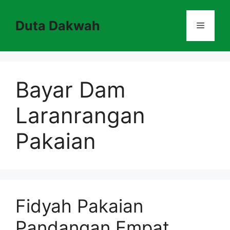
Skip
to
Duta Dakwah
Menu
content
Bayar Dam
Laranrangan
Pakaian
Fidyah Pakaian
Pandangan Empat