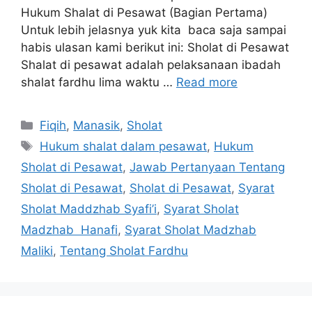
Hukum Shalat di Pesawat (Bagian Pertama)
Untuk lebih jelasnya yuk kita baca saja sampai
habis ulasan kami berikut ini: Sholat di Pesawat
Shalat di pesawat adalah pelaksanaan ibadah
shalat fardhu lima waktu …
Read more
Categories
Fiqih
,
Manasik
,
Sholat
Tags
Hukum shalat dalam pesawat
,
Hukum
Sholat di Pesawat
,
Jawab Pertanyaan Tentang
Sholat di Pesawat
,
Sholat di Pesawat
,
Syarat
Sholat Maddzhab Syafi’i
,
Syarat Sholat
Madzhab Hanafi
,
Syarat Sholat Madzhab
Maliki
,
Tentang Sholat Fardhu