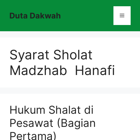
Skip
to
Duta Dakwah
Menu
content
Syarat Sholat
Madzhab Hanafi
Hukum Shalat di
Pesawat (Bagian
Pertama)