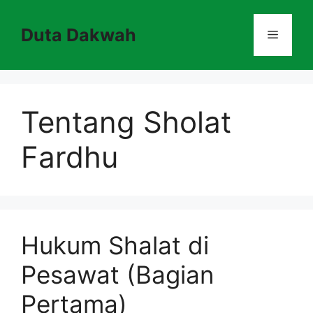
Skip
to
Duta Dakwah
Menu
content
Tentang Sholat
Fardhu
Hukum Shalat di
Pesawat (Bagian
Pertama)