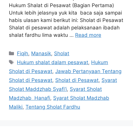
Hukum Shalat di Pesawat (Bagian Pertama)
Untuk lebih jelasnya yuk kita baca saja sampai
habis ulasan kami berikut ini: Sholat di Pesawat
Shalat di pesawat adalah pelaksanaan ibadah
shalat fardhu lima waktu …
Read more
Categories
Fiqih
,
Manasik
,
Sholat
Tags
Hukum shalat dalam pesawat
,
Hukum
Sholat di Pesawat
,
Jawab Pertanyaan Tentang
Sholat di Pesawat
,
Sholat di Pesawat
,
Syarat
Sholat Maddzhab Syafi’i
,
Syarat Sholat
Madzhab Hanafi
,
Syarat Sholat Madzhab
Maliki
,
Tentang Sholat Fardhu