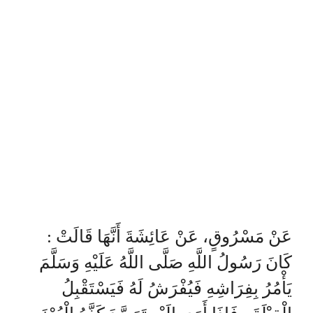
عَنْ مَسْرُوقٍ، عَنْ عَائِشَةَ أَنَّهَا قَالَتْ :
كَانَ رَسُولُ اللَّهِ صَلَّى اللَّهُ عَلَيْهِ وَسَلَّمَ
يَأْمُرُ بِفِرَاشِهِ فَيُفْرَشُ لَهُ فَيَسْتَقْبِلُ