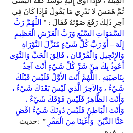
الْقِبْلَةَ ، فَإِذَا أَوَى إِلَيْهِ تَوَسَّدَ كَفَّهُ الْيُمْنَى
ثُمَّ هَمَسَ لا نَدْرِي مَا يَقُولُ فَإِذَا كَانَ فِي
آخِرِ ذَلِكَ رَفَعَ صَوْتَهُ فَقَالَ : ”
اللَّهُمَّ رَبَّ
السَّمَوَاتِ السَّبْعِ وَرَبَّ الْعَرْشِ الْعَظِيمِ
إِلَهَ – أَوْ رَبَّ كُلِّ شَيْءٍ مُنَزِّلَ التَّوْرَاةِ
وَالإِنْجِيلِ وَالْفُرْقَانِ ، فَالِقَ الْحَبِّ وَالنَّوَى
أَعُوذُ بِكَ مِنْ شَرِّ كُلِّ شَيْءٍ أَنْتَ آخِذٌ
بِنَاصِيَتِهِ . اللَّهُمَّ أَنْتَ الأَوَّلُ فَلَيْسَ قَبْلَكَ
شَيْءٌ ، وَالآخِرُ الَّذِي لَيْسَ بَعْدَكَ شَيْءٌ ،
وَأَنْتَ الظَّاهِرُ فَلَيْسَ فَوْقَكَ شَيْءٌ ،
وَأَنْتَ الْبَاطِنُ فَلَيْسَ دُونَكَ شَيْءٌ اقْضِ
:حديث
”
عَنَّا الدَّيْنَ وَأَغْنِنَا مِنَ الْفَقْرِ
مرفوع