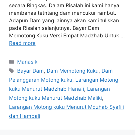
secara Ringkas. Dalam Risalah ini kami hanya
membahas tetntang dam mencukur rambut.
Adapun Dam yang lainnya akan kami tuliskan
pada Risalah selanjutnya. Bayar Dam
Memotong Kuku Versi Empat Madzhab Untuk …
Read more
Categories
Manasik
Tags
Bayar Dam
,
Dam Memotong Kuku
,
Dam
Pelanggaran Motong kuku
,
Larangan Motong
kuku Menurut Madzhab Hanafi
,
Larangan
Motong kuku Menurut Madzhab Maliki
,
Larangan Motong kuku Menurut Mdzhab Syafi'i
dan Hambali