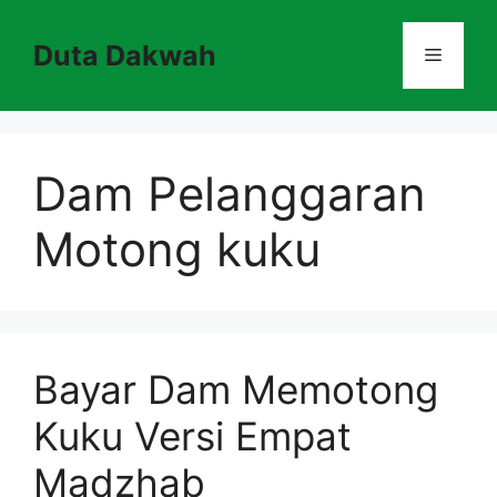
Skip
to
Duta Dakwah
Menu
content
Dam Pelanggaran
Motong kuku
Bayar Dam Memotong
Kuku Versi Empat
Madzhab