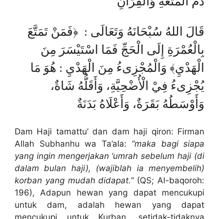
دَمُّ الْمُتِّعَةِ وَالْقِرَانِ
قَالَ اللهُ سُبْحَانَهُ وَتَعَالَى : ﴿فَمَنْ تَمَتَّعَ
بِالْعُمْرَةِ إِلَى الْحَجِّ فَمَا اسْتَيْسَرَ مِنَ
الْهَدْيِ﴾ وَالْمُجْزِىءُ مِنَ الْهَدْيِ : هُوَ مَا
يُجْزِىءُ فِيْ الْأُضْحِيَّةِ، وَأَقَلُّهُ شَاةٌ،
وَأَوْسَطُهُ بَقَرَةٌ، وَأَعْلَاهُ بَدَنَةٌ
Dam Haji tamattu’ dan dam haji qiron: Firman
Allah Subhanhu wa Ta’ala:
“maka bagi siapa
yang ingin mengerjakan ‘umrah sebelum haji (di
dalam bulan haji), (wajiblah ia menyembelih)
korban yang mudah didapat.”
(QS; Al-baqoroh:
196), Adapun hewan yang dapat mencukupi
untuk dam, adalah hewan yang dapat
mencukupi untuk Kurban, setidak-tidaknya