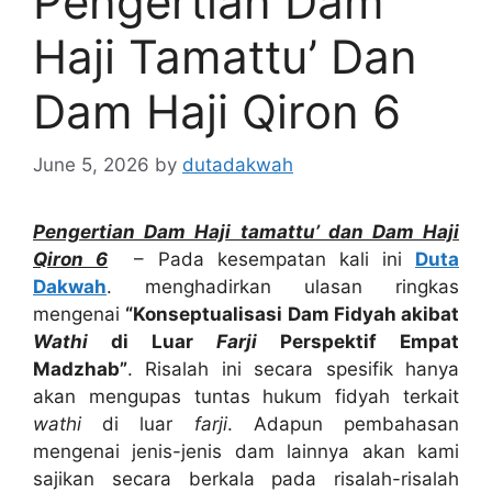
Pengertian Dam
Haji Tamattu’ Dan
Dam Haji Qiron 6
June 5, 2026
by
dutadakwah
Pengertian Dam Haji tamattu’ dan Dam Haji
Qiron 6
– Pada kesempatan kali ini
Duta
Dakwah
. menghadirkan ulasan ringkas
mengenai
“Konseptualisasi Dam Fidyah akibat
Wathi
di Luar
Farji
Perspektif Empat
Madzhab”
. Risalah ini secara spesifik hanya
akan mengupas tuntas hukum fidyah terkait
wathi
di luar
farji
. Adapun pembahasan
mengenai jenis-jenis dam lainnya akan kami
sajikan secara berkala pada risalah-risalah