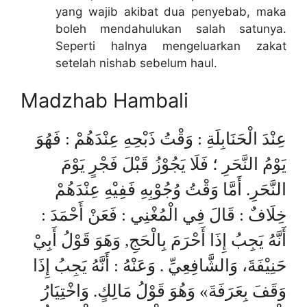
yang wajib akibat dua penyebab, maka
boleh mendahulukan salah satunya.
Seperti halnya mengeluarkan zakat
setelah nishab sebelum haul.
Madzhab Hambali
عِنْدَ الْحَنَابِلَةِ : وَقْتُ ذَبْحِهِ عِنْدَهُمْ : فَهُوَ
يَوْمُ النَّحَرِ ؛ فَلَا يَجُوْزُ قَبْلَ فَجْرٍ يَوْمَ
النَّحَرِ. أَمَّا وَقْتُ وُجُوْبِهِ فَفِيْهِ عِنْدَهُمْ
خِلَافٌ : قَالَ فِي الْمُغْنِي : فَعَنْ أَحْمَدَ :
أَنَّهُ يَجِبُ إِذَا أَحْرَمَ بِالْحَجِ, وَهَوَ قَوْلُ أَبِيْ
حَنِيْفَةَ، وَالشَّافِعِيِّ . وَعَنْهُ : أَنَّهُ يَجِبُ إِذَا
وَقَفَ بِعَرَفَةَ» وَهُوَ قَوْلُ مَالِكٍ. وَاخْتِيَارُ