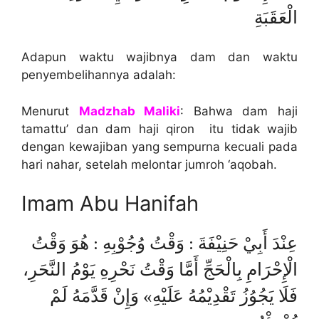
الْعَقَبَةِ
Adapun waktu wajibnya dam dan waktu
penyembelihannya adalah:
Menurut
Madzhab Maliki
: Bahwa dam haji
tamattu’ dan dam haji qiron itu tidak wajib
dengan kewajiban yang sempurna kecuali pada
hari nahar, setelah melontar jumroh ‘aqobah.
Imam Abu Hanifah
عِنْدَ أَبِيْ حَنِيْفَةَ : وَقْتُ وُجُوْبِهِ : هُوَ وَقْتُ
الْإِحْرَامِ بِالْحَجِّ أَمَّا وَقْتُ نَحْرِهِ يَوْمُ النَّحَرِ،
فَلَا يَجُوُزُ تَقْدِيْمُهُ عَلَيْهِ» وَإِنْ قَدَّمَهُ لَمْ