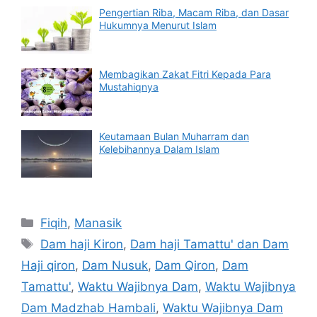
Pengertian Riba, Macam Riba, dan Dasar
Hukumnya Menurut Islam
Membagikan Zakat Fitri Kepada Para
Mustahiqnya
Keutamaan Bulan Muharram dan
Kelebihannya Dalam Islam
Categories
Fiqih
,
Manasik
Tags
Dam haji Kiron
,
Dam haji Tamattu' dan Dam
Haji qiron
,
Dam Nusuk
,
Dam Qiron
,
Dam
Tamattu'
,
Waktu Wajibnya Dam
,
Waktu Wajibnya
Dam Madzhab Hambali
,
Waktu Wajibnya Dam