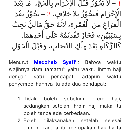
– لَا يَجُوْزُ قَبْلَ الْإِحْرَامِ بِالْحَجِّ، أَمَّا بَعْدَ
١
– يَجُوْزُ بَعْدَ
2
الْإِحْرَامِ فَيَجُوْزُ بِلَا خِلَافٍ،
الْفِرَاغِ مِنَ الْعُمْرَةِ، لِأَنَّهُ حَقٌّ مَالِيٌّ يَجِبُ
بِسَبَبَيْنِ» فَجَازَ تَقْدِيْمُهُ عَلَى أَحَدِهِمَا.
كَالزَّكَاةِ بَعْدَ مِلْكِ النِّصَابِ، وَقَبْلَ الْحَوْلِ
Menurut
Madzhab Syafi’i
: Bahwa waktu
wajibnya dam tamattu’: yaitu waktu ihrom haji
dengan satu pendapat, adapun waktu
penyembelihannya itu ada dua pendapat:
Tidak boleh sebelum ihrom haji,
sedangkan setelah ihrom haji maka itu
boleh tanpa ada perbedaan.
Boleh dilaksanakan setelah selesai
umroh, karena itu merupakan hak harta