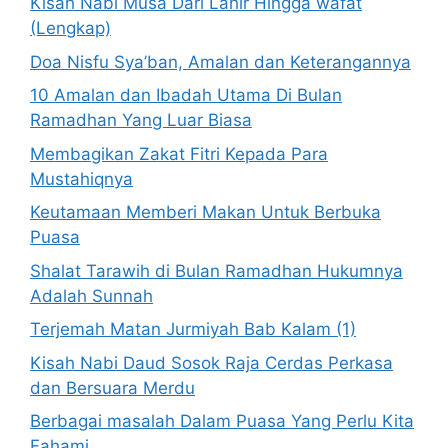
Kisah Nabi Musa Dari Lahir Hingga wafat
(Lengkap)
Doa Nisfu Sya’ban, Amalan dan Keterangannya
10 Amalan dan Ibadah Utama Di Bulan
Ramadhan Yang Luar Biasa
Membagikan Zakat Fitri Kepada Para
Mustahiqnya
Keutamaan Memberi Makan Untuk Berbuka
Puasa
Shalat Tarawih di Bulan Ramadhan Hukumnya
Adalah Sunnah
Terjemah Matan Jurmiyah Bab Kalam (1)
Kisah Nabi Daud Sosok Raja Cerdas Perkasa
dan Bersuara Merdu
Berbagai masalah Dalam Puasa Yang Perlu Kita
Fahami