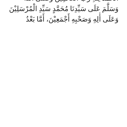
وَسَلَّمَ عَلَى سَيِّدِنَا مُحَمَّدٍ سَيِّدِ الْمُرْسَلِيْنَ
وَعَلَى أٰلِهِ وَصَحْبِهِ أَجْمَعِيْنَ، أَمَّا بَعْدُ