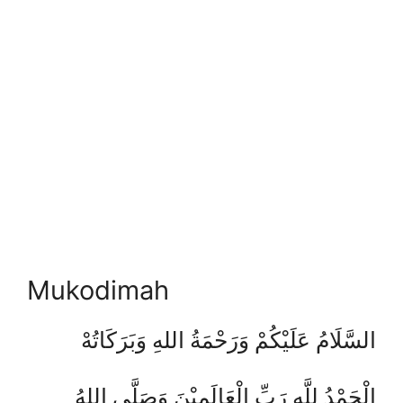
Mukodimah
السَّلَامُ عَلَيْكُمْ وَرَحْمَةُ اللهِ وَبَرَكَاتُهْ
الْحَمْدُ لِلَّهِ رَبِّ الْعَالَمِيْنَ وَصَلَّى اللهُ