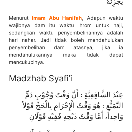
يُجْزِئْهُ
Menurut
Imam Abu Hanifah
, Adapun waktu
wajibnya dam itu waktu ihrom untuk haji,
sedangkan waktu penyembelihannya adalah
hari nahar. Jadi tidak boleh mendahulukan
penyembelihan dam atasnya, jika ia
mendahulukannya maka tidak dapat
mencukupinya.
Madzhab Syafi’i
عِنْدَ الشَّافِعِيَّةِ : أَنَّ وَقْتَ وُجُوْبِ دَمِّ
التَّمَتُّعِ : هُوَ وَقْتُ الْإِحْرَامِ بِالْحَجِّ قَوْلاً
وَاحِداً، أَمَّا وَقْتُ ذَبْحِهِ فَفِيْهِ قَوْلَانِ