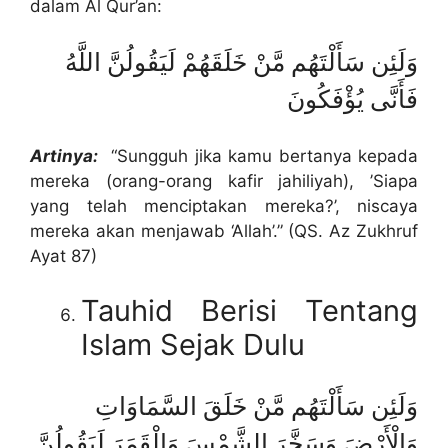
dalam Al Qur’an:
وَلَئِن سَأَلْتَهُم مَّنْ خَلَقَهُمْ لَيَقُولُنَّ اللَّهُ
فَأَنَّى يُؤْفَكُونَ
Artinya:
“Sungguh jika kamu bertanya kepada
mereka (orang-orang kafir jahiliyah), ’Siapa
yang telah menciptakan mereka?’, niscaya
mereka akan menjawab ‘Allah’.” (QS. Az Zukhruf
Ayat 87)
Tauhid Berisi Tentang
Islam Sejak Dulu
وَلَئِن سَأَلْتَهُم مَّنْ خَلَقَ السَّمَاوَاتِ
وَالْأَرْضَ وَسَخَّرَ الشَّمْسَ وَالْقَمَرَ لَيَقُولُنَّ