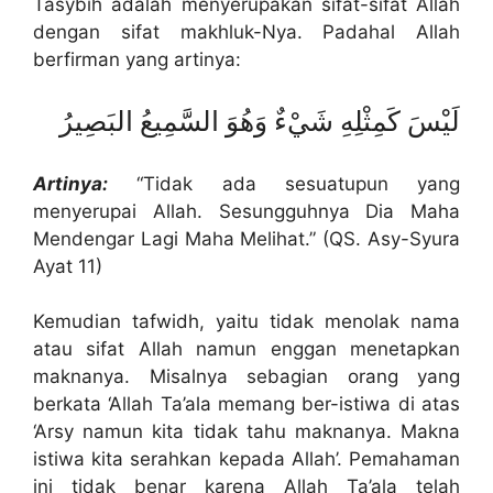
Tasybih adalah menyerupakan sifat-sifat Allah
dengan sifat makhluk-Nya. Padahal Allah
berfirman yang artinya:
لَيْسَ كَمِثْلِهِ شَيْءٌ وَهُوَ السَّمِيعُ البَصِيرُ
Artinya:
“Tidak ada sesuatupun yang
menyerupai Allah. Sesungguhnya Dia Maha
Mendengar Lagi Maha Melihat.” (QS. Asy-Syura
Ayat 11)
Kemudian tafwidh, yaitu tidak menolak nama
atau sifat Allah namun enggan menetapkan
maknanya. Misalnya sebagian orang yang
berkata ‘Allah Ta’ala memang ber-istiwa di atas
‘Arsy namun kita tidak tahu maknanya. Makna
istiwa kita serahkan kepada Allah’. Pemahaman
ini tidak benar karena Allah Ta’ala telah