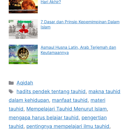
Hari Akhir?
7 Dasar dan Prinsip Kepemimpinan Dalam
Islam
Asmaul Husna Latin, Arab Terjemah dan
Keutamaannya
Categories
Aqidah
Tags
hadits pendek tentang tauhid
,
makna tauhid
dalam kehidupan
,
manfaat tauhid
,
materi
tauhid
,
Mempelajari Tauhid Menurut Islam
,
mengapa harus belajar tauhid
,
pengertian
tauhid
,
pentingnya mempelajari ilmu tauhid
,