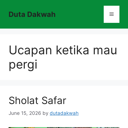
Skip
to
Duta Dakwah
Menu
content
Ucapan ketika mau
pergi
Sholat Safar
June 15, 2026
by
dutadakwah