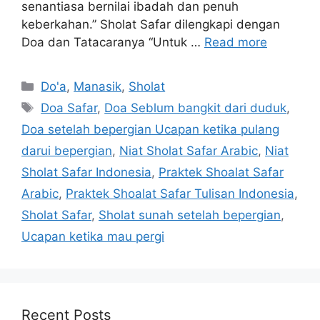
senantiasa bernilai ibadah dan penuh
keberkahan.” Sholat Safar dilengkapi dengan
Doa dan Tatacaranya “Untuk …
Read more
Categories
Do'a
,
Manasik
,
Sholat
Tags
Doa Safar
,
Doa Seblum bangkit dari duduk
,
Doa setelah bepergian Ucapan ketika pulang
darui bepergian
,
Niat Sholat Safar Arabic
,
Niat
Sholat Safar Indonesia
,
Praktek Shoalat Safar
Arabic
,
Praktek Shoalat Safar Tulisan Indonesia
,
Sholat Safar
,
Sholat sunah setelah bepergian
,
Ucapan ketika mau pergi
Recent Posts