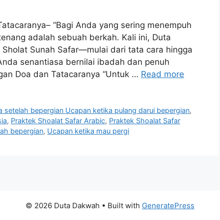
 Tatacaranya– “Bagi Anda yang sering menempuh
enang adalah sebuah berkah. Kali ini, Duta
holat Sunah Safar—mulai dari tata cara hingga
Anda senantiasa bernilai ibadah dan penuh
engan Doa dan Tatacaranya “Untuk …
Read more
 setelah bepergian Ucapan ketika pulang darui bepergian
,
sia
,
Praktek Shoalat Safar Arabic
,
Praktek Shoalat Safar
lah bepergian
,
Ucapan ketika mau pergi
© 2026 Duta Dakwah
• Built with
GeneratePress