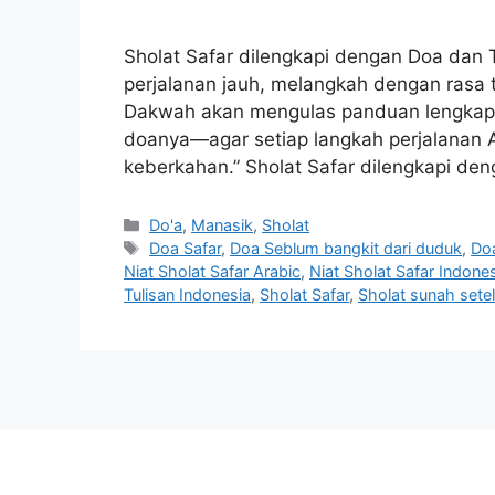
Sholat Safar dilengkapi dengan Doa dan
perjalanan jauh, melangkah dengan rasa t
Dakwah akan mengulas panduan lengkap S
doanya—agar setiap langkah perjalanan 
keberkahan.” Sholat Safar dilengkapi d
Categories
Do'a
,
Manasik
,
Sholat
Tags
Doa Safar
,
Doa Seblum bangkit dari duduk
,
Doa
Niat Sholat Safar Arabic
,
Niat Sholat Safar Indone
Tulisan Indonesia
,
Sholat Safar
,
Sholat sunah sete