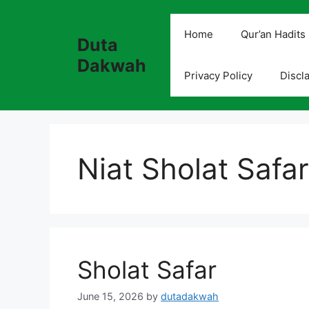
Skip
to
Home
Qur’an Hadits
Duta
content
Dakwah
Privacy Policy
Discl
Niat Sholat Safa
Sholat Safar
June 15, 2026
by
dutadakwah