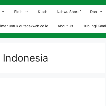
Fiqih
Kisah
Nahwu Shorof
Doa
aimer untuk dutadakwah.co.id
About Us
Hubungi Kam
r Indonesia