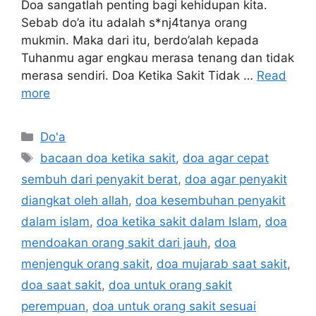
Doa sangatlah penting bagi kehidupan kita.
Sebab do’a itu adalah s*nj4tanya orang
mukmin. Maka dari itu, berdo’alah kepada
Tuhanmu agar engkau merasa tenang dan tidak
merasa sendiri. Doa Ketika Sakit Tidak …
Read
more
Categories
Do'a
Tags
bacaan doa ketika sakit
,
doa agar cepat
sembuh dari penyakit berat
,
doa agar penyakit
diangkat oleh allah
,
doa kesembuhan penyakit
dalam islam
,
doa ketika sakit dalam Islam
,
doa
mendoakan orang sakit dari jauh
,
doa
menjenguk orang sakit
,
doa mujarab saat sakit
,
doa saat sakit
,
doa untuk orang sakit
perempuan
,
doa untuk orang sakit sesuai