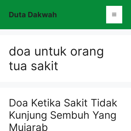
Skip
to
Duta Dakwah
Menu
content
doa untuk orang
tua sakit
Doa Ketika Sakit Tidak
Kunjung Sembuh Yang
Mujarab