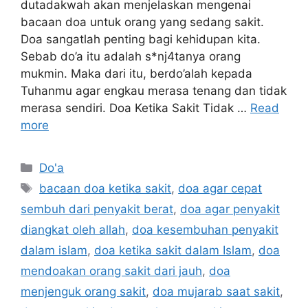
dutadakwah akan menjelaskan mengenai
bacaan doa untuk orang yang sedang sakit.
Doa sangatlah penting bagi kehidupan kita.
Sebab do’a itu adalah s*nj4tanya orang
mukmin. Maka dari itu, berdo’alah kepada
Tuhanmu agar engkau merasa tenang dan tidak
merasa sendiri. Doa Ketika Sakit Tidak …
Read
more
Categories
Do'a
Tags
bacaan doa ketika sakit
,
doa agar cepat
sembuh dari penyakit berat
,
doa agar penyakit
diangkat oleh allah
,
doa kesembuhan penyakit
dalam islam
,
doa ketika sakit dalam Islam
,
doa
mendoakan orang sakit dari jauh
,
doa
menjenguk orang sakit
,
doa mujarab saat sakit
,