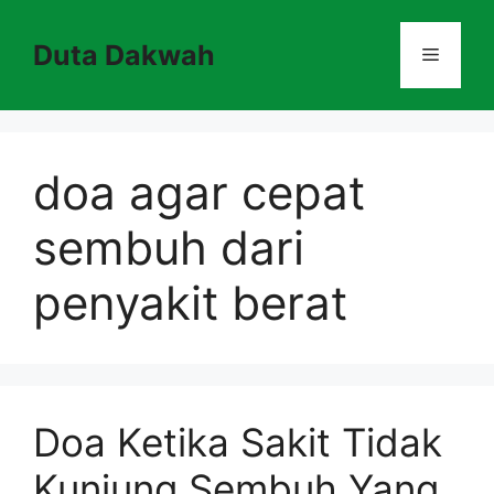
Skip
to
Duta Dakwah
Menu
content
doa agar cepat
sembuh dari
penyakit berat
Doa Ketika Sakit Tidak
Kunjung Sembuh Yang