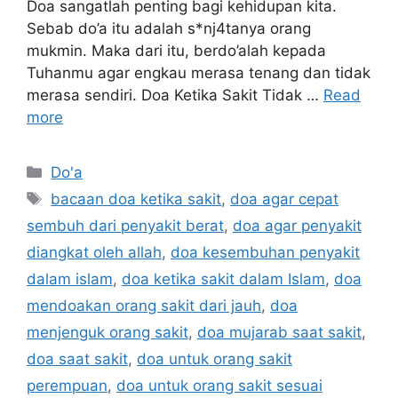
Doa sangatlah penting bagi kehidupan kita.
Sebab do’a itu adalah s*nj4tanya orang
mukmin. Maka dari itu, berdo’alah kepada
Tuhanmu agar engkau merasa tenang dan tidak
merasa sendiri. Doa Ketika Sakit Tidak …
Read
more
Categories
Do'a
Tags
bacaan doa ketika sakit
,
doa agar cepat
sembuh dari penyakit berat
,
doa agar penyakit
diangkat oleh allah
,
doa kesembuhan penyakit
dalam islam
,
doa ketika sakit dalam Islam
,
doa
mendoakan orang sakit dari jauh
,
doa
menjenguk orang sakit
,
doa mujarab saat sakit
,
doa saat sakit
,
doa untuk orang sakit
perempuan
,
doa untuk orang sakit sesuai