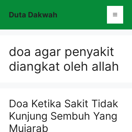
Skip
to
Duta Dakwah
Menu
content
doa agar penyakit
diangkat oleh allah
Doa Ketika Sakit Tidak
Kunjung Sembuh Yang
Mujarab