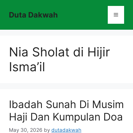
Skip
to
Duta Dakwah
Menu
content
Nia Sholat di Hijir
Isma’il
Ibadah Sunah Di Musim
Haji Dan Kumpulan Doa
May 30, 2026
by
dutadakwah