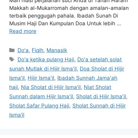
Mari hiasi perjalanan suci Anda di Tanah Haram
Makkah al-Mukarromah dengan amalan-amalan
terbaik penggugah pahala. Ibadah Sunah Di
Musim Haji Dan Kumpulan Doa Untuk lebih …
Read more
Categories
Do'a
,
Fiqih
,
Manasik
Tags
Do'a ketika pulang Haji
,
Do'a setelah solat
sunah Mutlak di Hijir Isma'il
,
Doa Sholat di Hijir
Isma'il
,
Hijir Isma'il
,
Ibadah Sunnah Jama'ah
haji
,
Nia Sholat di Hijir Isma'il
,
Niat Sholat
Sunnah dalam Hijir Isma'il
,
Sholat di Hijir Isma'il
,
Sholat Safar Pulang Haji
,
Sholat Sunnah di Hijir
Isma’il