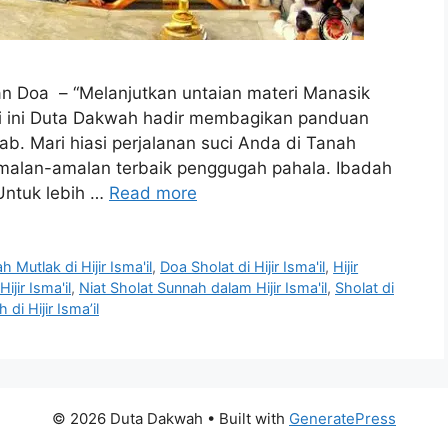
n Doa – “Melanjutkan untaian materi Manasik
ali ini Duta Dakwah hadir membagikan panduan
b. Mari hiasi perjalanan suci Anda di Tanah
alan-amalan terbaik penggugah pahala. Ibadah
Untuk lebih …
Read more
 Mutlak di Hijir Isma'il
,
Doa Sholat di Hijir Isma'il
,
Hijir
ijir Isma'il
,
Niat Sholat Sunnah dalam Hijir Isma'il
,
Sholat di
di Hijir Isma’il
© 2026 Duta Dakwah
• Built with
GeneratePress