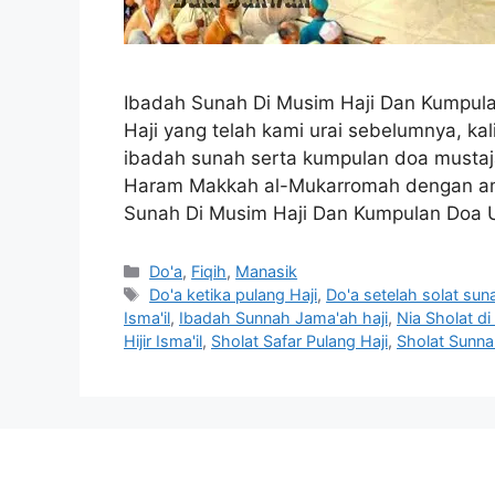
Ibadah Sunah Di Musim Haji Dan Kumpula
Haji yang telah kami urai sebelumnya, k
ibadah sunah serta kumpulan doa mustaja
Haram Makkah al-Mukarromah dengan am
Sunah Di Musim Haji Dan Kumpulan Doa 
Categories
Do'a
,
Fiqih
,
Manasik
Tags
Do'a ketika pulang Haji
,
Do'a setelah solat sunah
Isma'il
,
Ibadah Sunnah Jama'ah haji
,
Nia Sholat di H
Hijir Isma'il
,
Sholat Safar Pulang Haji
,
Sholat Sunnah 