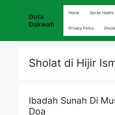
Skip
to
Home
Qur’an Hadits
Duta
content
Dakwah
Privacy Policy
Discl
Sholat di Hijir Ism
Ibadah Sunah Di Mu
Doa