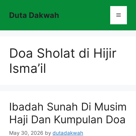
Skip
to
Duta Dakwah
Menu
content
Doa Sholat di Hijir
Isma’il
Ibadah Sunah Di Musim
Haji Dan Kumpulan Doa
May 30, 2026
by
dutadakwah