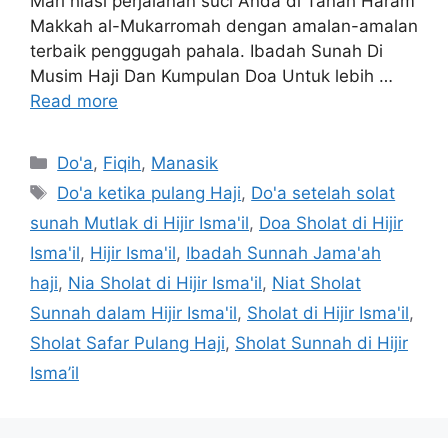
Mari hiasi perjalanan suci Anda di Tanah Haram
Makkah al-Mukarromah dengan amalan-amalan
terbaik penggugah pahala. Ibadah Sunah Di
Musim Haji Dan Kumpulan Doa Untuk lebih …
Read more
Categories
Do'a
,
Fiqih
,
Manasik
Tags
Do'a ketika pulang Haji
,
Do'a setelah solat
sunah Mutlak di Hijir Isma'il
,
Doa Sholat di Hijir
Isma'il
,
Hijir Isma'il
,
Ibadah Sunnah Jama'ah
haji
,
Nia Sholat di Hijir Isma'il
,
Niat Sholat
Sunnah dalam Hijir Isma'il
,
Sholat di Hijir Isma'il
,
Sholat Safar Pulang Haji
,
Sholat Sunnah di Hijir
Isma’il