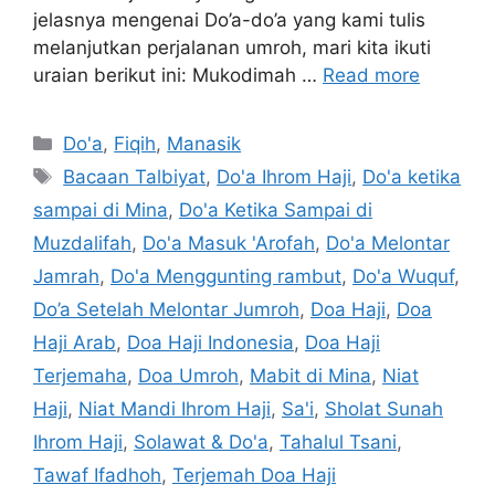
jelasnya mengenai Do’a-do’a yang kami tulis
melanjutkan perjalanan umroh, mari kita ikuti
uraian berikut ini: Mukodimah …
Read more
Categories
Do'a
,
Fiqih
,
Manasik
Tags
Bacaan Talbiyat
,
Do'a Ihrom Haji
,
Do'a ketika
sampai di Mina
,
Do'a Ketika Sampai di
Muzdalifah
,
Do'a Masuk 'Arofah
,
Do'a Melontar
Jamrah
,
Do'a Menggunting rambut
,
Do'a Wuquf
,
Do’a Setelah Melontar Jumroh
,
Doa Haji
,
Doa
Haji Arab
,
Doa Haji Indonesia
,
Doa Haji
Terjemaha
,
Doa Umroh
,
Mabit di Mina
,
Niat
Haji
,
Niat Mandi Ihrom Haji
,
Sa'i
,
Sholat Sunah
Ihrom Haji
,
Solawat & Do'a
,
Tahalul Tsani
,
Tawaf Ifadhoh
,
Terjemah Doa Haji