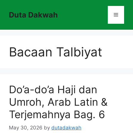
Skip
to
Duta Dakwah
Menu
content
Bacaan Talbiyat
Do’a-do’a Haji dan
Umroh, Arab Latin &
Terjemahnya Bag. 6
May 30, 2026
by
dutadakwah