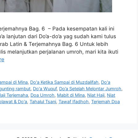
Terjemahnya Bag. 6 – Pada kesempatan kali ini
 lanjutan dari Do’a-do’a yag sudah kami tulus
rab Latin & Terjemahnya Bag. 6 Untuk lebih
is melanjutkan perjalanan umroh, mari kita ikuti
re
sampai di Mina
,
Do'a Ketika Sampai di Muzdalifah
,
Do'a
gunting rambut
,
Do'a Wuquf
,
Do’a Setelah Melontar Jumroh
,
aji Terjemaha
,
Doa Umroh
,
Mabit di Mina
,
Niat Haji
,
Niat
olawat & Do'a
,
Tahalul Tsani
,
Tawaf Ifadhoh
,
Terjemah Doa