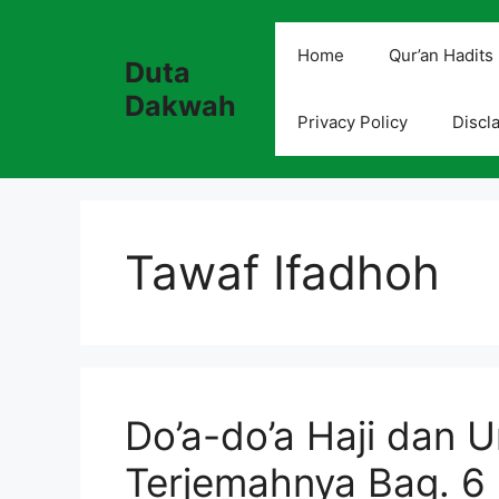
Skip
to
Home
Qur’an Hadits
Duta
content
Dakwah
Privacy Policy
Discl
Tawaf Ifadhoh
Do’a-do’a Haji dan 
Terjemahnya Bag. 6