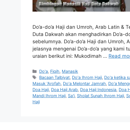
Do’a-do’a Haji dan Umroh, Arab Latin & 
Duta Dakwah akan menghadirkan Do’a-do’a
sebelumnya. Do’a-do’a Haji dan Umroh, A
jelasnya mengenai Do’a-do’a yang kami tul
uraian berikut ini: Mukodimah …
Read mo
Categories
Do'a
,
Fiqih
,
Manasik
Tags
Bacaan Talbiyat
,
Do'a Ihrom Haji
,
Do'a ketika 
Masuk 'Arofah
,
Do'a Melontar Jamrah
,
Do'a Meng
Doa Haji
,
Doa Haji Arab
,
Doa Haji Indonesia
,
Doa H
Mandi Ihrom Haji
,
Sa'i
,
Sholat Sunah Ihrom Haji
,
S
Haji