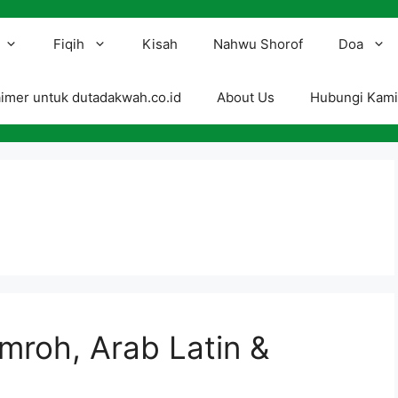
Fiqih
Kisah
Nahwu Shorof
Doa
aimer untuk dutadakwah.co.id
About Us
Hubungi Kam
Umroh, Arab Latin &