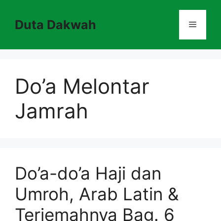
Skip
to
Duta Dakwah
Menu
content
Do’a Melontar
Jamrah
Do’a-do’a Haji dan
Umroh, Arab Latin &
Terjemahnya Bag. 6