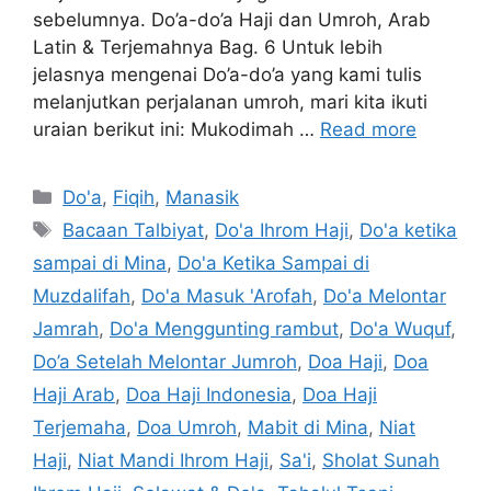
sebelumnya. Do’a-do’a Haji dan Umroh, Arab
Latin & Terjemahnya Bag. 6 Untuk lebih
jelasnya mengenai Do’a-do’a yang kami tulis
melanjutkan perjalanan umroh, mari kita ikuti
uraian berikut ini: Mukodimah …
Read more
Categories
Do'a
,
Fiqih
,
Manasik
Tags
Bacaan Talbiyat
,
Do'a Ihrom Haji
,
Do'a ketika
sampai di Mina
,
Do'a Ketika Sampai di
Muzdalifah
,
Do'a Masuk 'Arofah
,
Do'a Melontar
Jamrah
,
Do'a Menggunting rambut
,
Do'a Wuquf
,
Do’a Setelah Melontar Jumroh
,
Doa Haji
,
Doa
Haji Arab
,
Doa Haji Indonesia
,
Doa Haji
Terjemaha
,
Doa Umroh
,
Mabit di Mina
,
Niat
Haji
,
Niat Mandi Ihrom Haji
,
Sa'i
,
Sholat Sunah