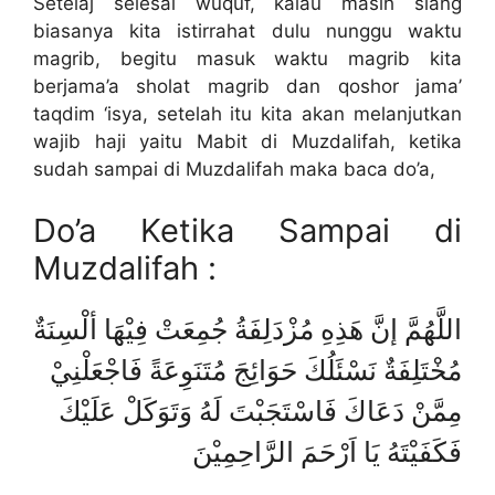
Setelaj selesai wuquf, kalau masih siang
biasanya kita istirrahat dulu nunggu waktu
magrib, begitu masuk waktu magrib kita
berjama’a sholat magrib dan qoshor jama’
taqdim ‘isya, setelah itu kita akan melanjutkan
wajib haji yaitu Mabit di Muzdalifah, ketika
sudah sampai di Muzdalifah maka baca do’a,
Do’a Ketika Sampai di
Muzdalifah :
اللَّهُمَّ إنَّ هَذِهِ مُزْدَلِفَةُ جُمِعَتْ فِيْهَا ألْسِنَةٌ
مُخْتَلِفَةٌ نَسْئَلُكَ حَوَائِجَ مُتَنَوِعَةً فَاجْعَلْنِيْ
مِمَّنْ دَعَاكَ فَاسْتَجَبْتَ لَهُ وَتَوَكَلْ عَلَيْكَ
فَكَفَيْتَهُ يَا اَرْحَمَ الرَّاحِمِيْنَ