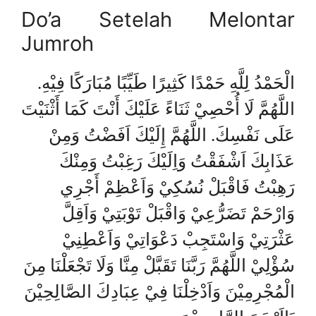
Do’a Setelah Melontar
Jumroh
الْحَمْدُ لِلَّهِ حَمْدًا كَثِيرًا طَيِّبًا مُبَارَكًا فِيْهِ.
اللَّهُمَّ لَا أُحْصِيْ ثَنَاءً عَلَيْكَ أَنْتَ كَمَا أَثْنَيْتَ
عَلَى نَفْسِكَ. اللَّهُمَّ إِلَيْكَ اَفَضْتُ وَمِنْ
عَذَابِكَ اَشْفَقْتُ وَاِلَيْكَ رَغِبْتُ وَمِنْكَ
رَهِبْتُ فَاقْبَلْ نُسُكِيْ وَاَعْظِمْ أَجْرِي
وَارْحَمْ تَضَرُّعِيْ وَاقْبَلْ تَوْبَتِيْ وَاَقِلَّ
عَثْرَتِيْ وَاسْتَجِبْ دَعْوَاتِيْ وَاَعْطِنِيْ
سُؤْلِيْ اللَّهُمَّ رَبَّنَا تَقَبَّلْ مِنَّا وَلَا تَجْعَلْنَا مِنَ
الْمُجْرِمِيْنَ وَاَدْخِلْنَا فِيْ عِبَادِكَ الصَّالِحِيْنَ