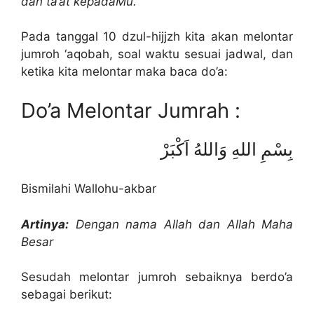
dan ta’at kepadaMu.
Pada tanggal 10 dzul-hijjzh kita akan melontar
jumroh ‘aqobah, soal waktu sesuai jadwal, dan
ketika kita melontar maka baca do’a:
Do’a Melontar Jumrah :
بِسْمِ اللهِ وَاللهُ اَكْبَرْ
Bismilahi Wallohu-akbar
Artinya:
Dengan nama Allah dan Allah Maha
Besar
Sesudah melontar jumroh sebaiknya berdo’a
sebagai berikut: