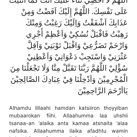
اللَّهُمَّ لَا أُحْصِيْ ثَنَاءً عَلَيْكَ أَنْتَ كَمَا أَثْنَيْتَ
عَلَى نَفْسِكَ. اللَّهُمَّ إِلَيْكَ اَفَضْتُ وَمِنْ
عَذَابِكَ اَشْفَقْتُ وَاِلَيْكَ رَغِبْتُ وَمِنْكَ
رَهِبْتُ فَاقْبَلْ نُسُكِيْ وَاَعْظِمْ أَجْرِي
وَارْحَمْ تَضَرُّعِيْ وَاقْبَلْ تَوْبَتِيْ وَاَقِلَّ
عَثْرَتِيْ وَاسْتَجِبْ دَعْوَاتِيْ وَاَعْطِنِيْ
سُؤْلِيْ اللَّهُمَّ رَبَّنَا تَقَبَّلْ مِنَّا وَلَا تَجْعَلْنَا مِنَ
الْمُجْرِمِيْنَ وَاَدْخِلْنَا فِيْ عِبَادِكَ الصَّالِحِيْنَ
يَااَرْحَمَ الرَّاحِمِيْنَ
Alhamdu lillaahi hamdan katsiiron thoyyiban
mubaarokan fiihi. Allaahumma laa uhshii
tsanaa-an ‘alaika anta kamaa atsnaita ‘alaa
nafsika. Allaahumma ilaika afadhtu wamin