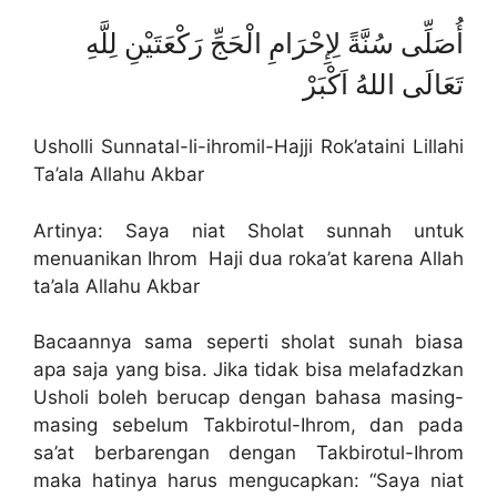
أُصَلِّى سُنَّةً لِإِحْرَامِ الْحَجِّ رَكْعَتَيْنِ لِلَّهِ
تَعَالَى اللهُ اَكْبَرْ
Usholli Sunnatal-li-ihromil-Hajji Rok’ataini Lillahi
Ta’ala Allahu Akbar
Artinya: Saya niat Sholat sunnah untuk
menuanikan Ihrom Haji dua roka’at karena Allah
ta’ala Allahu Akbar
Bacaannya sama seperti sholat sunah biasa
apa saja yang bisa. Jika tidak bisa melafadzkan
Usholi boleh berucap dengan bahasa masing-
masing sebelum Takbirotul-Ihrom, dan pada
sa’at berbarengan dengan Takbirotul-Ihrom
maka hatinya harus mengucapkan: “Saya niat