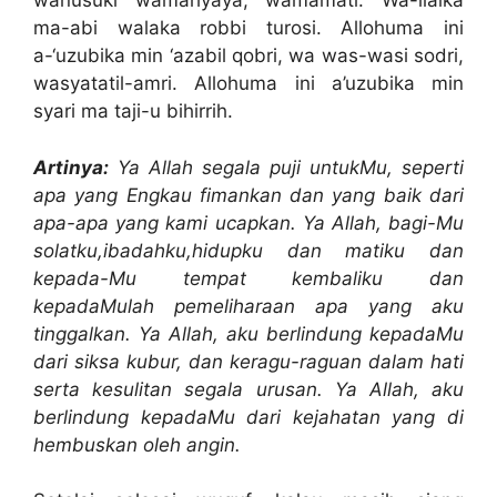
wanusuki wamahyaya, wamamati. Wa-ilaika
ma-abi walaka robbi turosi. Allohuma ini
a-‘uzubika min ‘azabil qobri, wa was-wasi sodri,
wasyatatil-amri. Allohuma ini a’uzubika min
syari ma taji-u bihirrih.
Artinya:
Ya Allah segala puji untukMu, seperti
apa yang Engkau fimankan dan yang baik dari
apa-apa yang kami ucapkan. Ya Allah, bagi-Mu
solatku,ibadahku,hidupku dan matiku dan
kepada-Mu tempat kembaliku dan
kepadaMulah pemeliharaan apa yang aku
tinggalkan. Ya Allah, aku berlindung kepadaMu
dari siksa kubur, dan keragu-raguan dalam hati
serta kesulitan segala urusan. Ya Allah, aku
berlindung kepadaMu dari kejahatan yang di
hembuskan oleh angin.