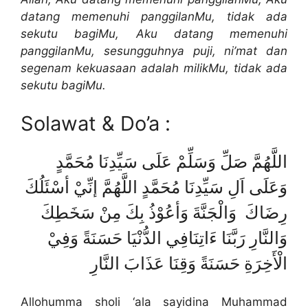
datang memenuhi panggilanMu, tidak ada
sekutu bagiMu, Aku datang memenuhi
panggilanMu, sesungguhnya puji, ni’mat dan
segenam kekuasaan adalah milikMu, tidak ada
sekutu bagiMu.
Solawat & Do’a :
اللَّهُمَّ صَلِّ وَسَلِّمْ عَلَى سَيِّدِنَا مُحَمَّدٍ
وَعَلَى اَلِ سَيِّدِنَا مُحَمَّدٍ اللَّهُمَّ إنِّيْ أسْئَلُكَ
رِضَاكَ وَالْجَنَّةَ وَأعُوْذُ بِكَ مِنْ سَخَطِكَ
وَالنَّارِ رَبَّنَا ءَاتِنَافِي الدُّنْيَا حَسَنَةً وَفِيْ
الْأَخِرَةِ حَسَنَةً وَقِنَا عَذَابَ النَّارِ
Allohumma sholi ‘ala sayidina Muhammad