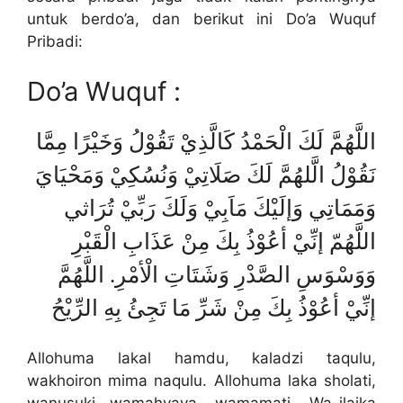
untuk berdo’a, dan berikut ini Do’a Wuquf
Pribadi:
Do’a Wuquf :
اللَّهُمَّ لَكَ الْحَمْدُ كَالَّذِيْ تَقُوْلُ وَخَيْرًا مِمَّا
نَقُوْلُ الَّلهُمَّ لَكَ صَلَاتِيْ وَنُسُكِيْ وَمَحْيَايَ
وَمَمَاتِي وَإلَيْكَ مَاَبِيْ وَلَكَ رَبِّيْ تُرَاثي
اللَّهُمّ إنِّيْ أعُوْذُ بِكَ مِنْ عَذَابِ الْقَبْرِ
وَوَسْوَسِ الصَّدْرِ وَشَتَاتِ الْأمْرِ. اللَّهُمَّ
إنِّيْ أعُوْذُ بِكَ مِنْ شَرِّ مَا تَجِئُ بِهِ الرِّيْحُ
Allohuma lakal hamdu, kaladzi taqulu,
wakhoiron mima naqulu. Allohuma laka sholati,