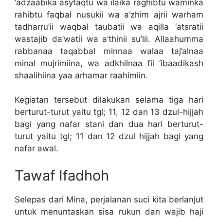
‘adzaabika asyfaqtu wa ilaika raghibtu waminka
rahibtu faqbal nusukii wa a’zhim ajrii warham
tadharru’ii waqbal taubatii wa aqilla ‘atsratii
wastajib da’watii wa a’thinii su’lii. Allaahumma
rabbanaa taqabbal minnaa walaa taj’alnaa
minal mujrimiina, wa adkhilnaa fii ‘ibaadikash
shaalihiina yaa arhamar raahimiin.
Kegiatan tersebut dilakukan selama tiga hari
berturut-turut yaitu tgl; 11, 12 dan 13 dzul-hijjah
bagi yang nafar stani dan dua hari berturut-
turut yaitu tgl; 11 dan 12 dzul hijjah bagi yang
nafar awal.
Tawaf Ifadhoh
Selepas dari Mina, perjalanan suci kita berlanjut
untuk menuntaskan sisa rukun dan wajib haji