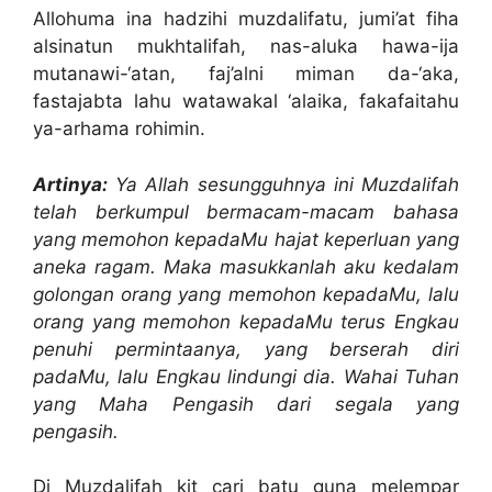
Allohuma ina hadzihi muzdalifatu, jumi’at fiha
alsinatun mukhtalifah, nas-aluka hawa-ija
mutanawi-‘atan, faj’alni miman da-‘aka,
fastajabta lahu watawakal ‘alaika, fakafaitahu
ya-arhama rohimin.
Artinya:
Ya Allah sesungguhnya ini Muzdalifah
telah berkumpul bermacam-macam bahasa
yang memohon kepadaMu hajat keperluan yang
aneka ragam. Maka masukkanlah aku kedalam
golongan orang yang memohon kepadaMu, lalu
orang yang memohon kepadaMu terus Engkau
penuhi permintaanya, yang berserah diri
padaMu, lalu Engkau lindungi dia. Wahai Tuhan
yang Maha Pengasih dari segala yang
pengasih.
Di Muzdalifah kit cari batu guna melempar