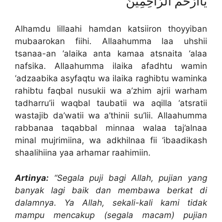
يَااَرْحَمَ الرَّاحِمِيْنَ
Alhamdu lillaahi hamdan katsiiron thoyyiban
mubaarokan fiihi. Allaahumma laa uhshii
tsanaa-an ‘alaika anta kamaa atsnaita ‘alaa
nafsika. Allaahumma ilaika afadhtu wamin
‘adzaabika asyfaqtu wa ilaika raghibtu waminka
rahibtu faqbal nusukii wa a’zhim ajrii warham
tadharru’ii waqbal taubatii wa aqilla ‘atsratii
wastajib da’watii wa a’thinii su’lii. Allaahumma
rabbanaa taqabbal minnaa walaa taj’alnaa
minal mujrimiina, wa adkhilnaa fii ‘ibaadikash
shaalihiina yaa arhamar raahimiin.
Artinya:
“Segala puji bagi Allah, pujian yang
banyak lagi baik dan membawa berkat di
dalamnya. Ya Allah, sekali-kali kami tidak
mampu mencakup (segala macam) pujian