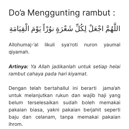
Do’a Menggunting rambut :
اللَّهُمَّ اجْعَلْ لِكُلِّ شَعْرَةٍ نوُرْاً يَوْمَ الْقِيَامَةِ
Allohumaj-‘al likuli sya’roti nuron yaumal
qiyamah.
Artinya:
Ya Allah jadikanlah untuk setiap helai
rambut cahaya pada hari kiyamat.
Dengan telah bertahallul ini berarti jama’ah
untuk melanjutkan rukun dan wajib haji yang
belum terselesaikan sudah boleh memakai
pakaian biasa, yakni pakaian berjahit seperti
baju dan celanam, tanpa memakai pakaian
ihrom.