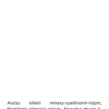
A’udzu billahi minasy-syaithoonir-rojiym,