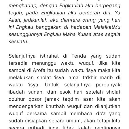
menghadap, dengan Engkaulah aku berpegang
teguh, pada Engkaulah aku berserah diri. Ya
Allah, jadikanlah aku diantara orang yang hari
ini Engkau banggakan di hadapan MalaikatMu
sesungguhnya Engkau Maha Kuasa atas segala
sesuatu.
Selanjutnya istirahat di Tenda yang sudah
tersedia menunggu waktu wuquf. Jika kita
sampai di Arofa itu sudah waktu ‘isya maka kita
melakukan sholat ‘isya jama’ ta’khir marib di
waktu ‘isya. Untuk selanjutnya perbanyak
ibadah sunah, dan esok hari setelah sholat
dzuhur qosor jamak taqdim ‘asar kita akan
mendengarkan khutbah wuquf dan dilanjutkan
wuquf bersama sambil membaca do’a yang
sudah disiapkan secara umum, akan tetapi kita
secara pribadi juga tidak kalah pentingnya