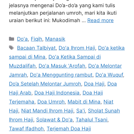
jelasnya mengenai Do’a-do’a yang kami tulis
melanjutkan perjalanan umroh, mari kita ikuti
uraian berikut ini: Mukodimah …
Read more
Categories
Do'a
,
Fiqih
,
Manasik
Tags
Bacaan Talbiyat
,
Do'a Ihrom Haji
,
Do'a ketika
sampai di Mina
,
Do'a Ketika Sampai di
Muzdalifah
,
Do'a Masuk 'Arofah
,
Do'a Melontar
Jamrah
,
Do'a Menggunting rambut
,
Do'a Wuquf
,
Do’a Setelah Melontar Jumroh
,
Doa Haji
,
Doa
Haji Arab
,
Doa Haji Indonesia
,
Doa Haji
Terjemaha
,
Doa Umroh
,
Mabit di Mina
,
Niat
Haji
,
Niat Mandi Ihrom Haji
,
Sa'i
,
Sholat Sunah
Ihrom Haji
,
Solawat & Do'a
,
Tahalul Tsani
,
Tawaf Ifadhoh
,
Terjemah Doa Haji