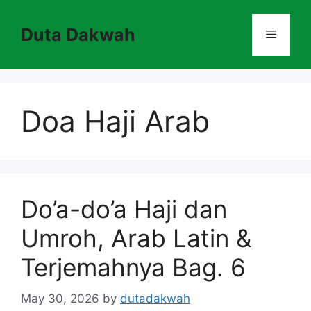
Skip
to
Duta Dakwah
Menu
content
Doa Haji Arab
Do’a-do’a Haji dan
Umroh, Arab Latin &
Terjemahnya Bag. 6
May 30, 2026
by
dutadakwah