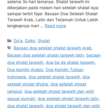
selama 3o hari lamanya. Shalat tarawih ini
dikerjakan pada malam hari setelah shalat isya
sampai terbit fajar. Bacaan Doa Setelah Shalat
Tarawih Arab, Latin dan Terjemah Untuk Lebih
lengkapnya mari …
Read more
Categories
Do'a
,
Dzikir
,
Sholat
Tags
Bacaan doa setelah shalat tarawih Arab
,
Bacaan doa setelah shalat tarawih latin
,
bacaan
doa sholat tarawih
,
doa ba da shalat tarawih
,
Doa kamilin Arabic
,
Doa Kamilin Tulisan
Indonesia
,
doa setelah shalat tarawih
,
doa
setelah sholat dhuha
,
doa setelah sholat
tahajud
,
doa setelah sholat tarawih dan witir
sesuai sunnah
,
doa setelah sholat tarawih latin
,
doa shalat tarawih
,
doa sholat tarawih dan witir