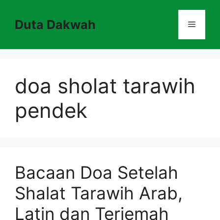
Skip
to
Duta Dakwah
Menu
content
doa sholat tarawih
pendek
Bacaan Doa Setelah
Shalat Tarawih Arab,
Latin dan Terjemah