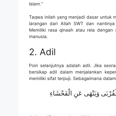
Islam.”
Taqwa inilah yang menjadi dasar untuk m
larangan dari Allah SWT dan nantinya
Memiliki rasa qinaah atau rela dengan 
manusia.
2. Adil
Poin selanjutnya adalah adil. Jika se
bersikap adil dalam menjalankan kepe
memiliki sifat terpuji. Sebagaimana dala
 الْقُرْبَى وَيَنْهَى عَنِ الْفَحْشَاءِ