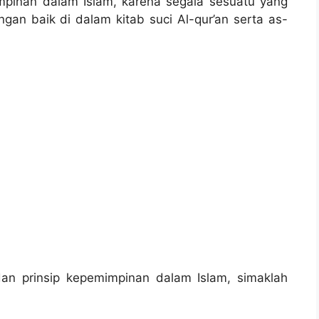
mpinan dalam Islam, karena segala sesuatu yang
an baik di dalam kitab suci Al-qur’an serta as-
an prinsip kepemimpinan dalam Islam, simaklah