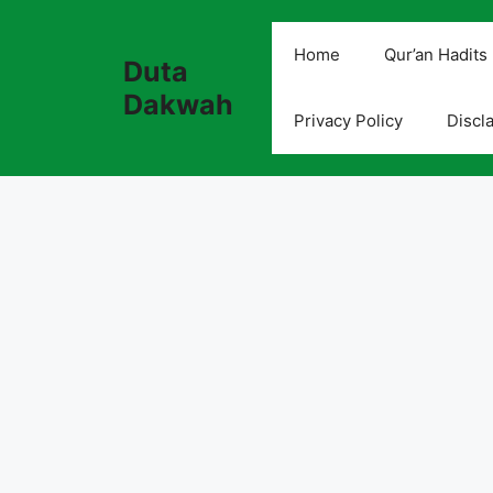
Skip
to
Home
Qur’an Hadits
Duta
content
Dakwah
Privacy Policy
Discl