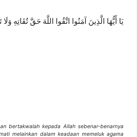
يَا أَيُّهَا الَّذِينَ آمَنُوا اتَّقُوا اللَّهَ حَقَّ تُقَاتِهِ وَلَا 
man bertakwalah kepada Allah sebenar-benarnya
an mati melainkan dalam keadaan memeluk agama