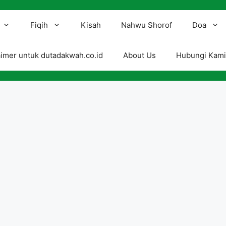
Fiqih
Kisah
Nahwu Shorof
Doa
aimer untuk dutadakwah.co.id
About Us
Hubungi Kam