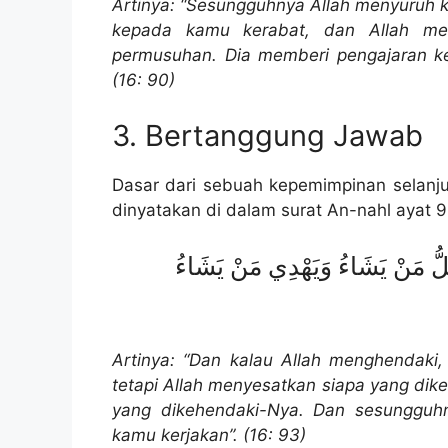
Artinya: “Sesungguhnya Allah menyuruh k
kepada kamu kerabat, dan Allah mel
permusuhan. Dia memberi pengajaran k
(16: 90)
3. Bertanggung Jawab
Dasar dari sebuah kepemimpinan selanj
dinyatakan di dalam surat An-nahl ayat 
ضِلُّ مَنْ يَشَاءُ وَيَهْدِي مَنْ يَشَاءُ
Artinya: “Dan kalau Allah menghendaki,
tetapi Allah menyesatkan siapa yang di
yang dikehendaki-Nya. Dan sesungguh
kamu kerjakan”. (16: 93)