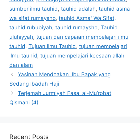
sumber ilmu tauhid
,
tauhid adalah
,
tauhid asma
wa sifat rumaysho
,
tauhid Asma' Wa Sifat
,
tauhid rububiyah
,
tauhid rumaysho
,
Tauhid
uluhiyyah
,
tujuan dan capaian mempelajari ilmu
tauhid
,
Tujuan Ilmu Tauhid
,
tujuan mempelajari
ilmu tauhid
,
tujuan mempelajari keesaan allah
dan alam
Yasinan Mendoakan Ibu Bapak yang
Sedang Ibadah Haji
Terjemah Jurmiyah Fasal al-Mu’robat
Qismani (4)
Recent Posts