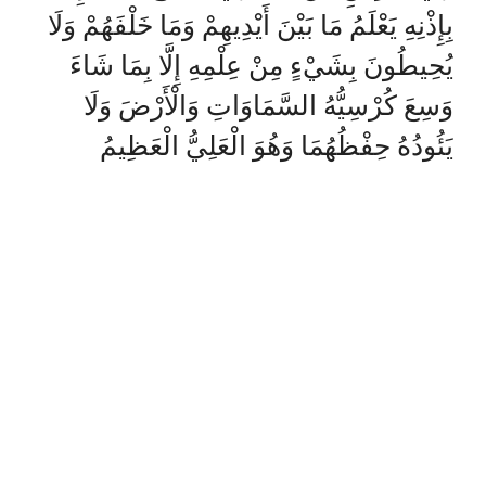
بِإِذْنِهِ يَعْلَمُ مَا بَيْنَ أَيْدِيهِمْ وَمَا خَلْفَهُمْ وَلَا
يُحِيطُونَ بِشَيْءٍ مِنْ عِلْمِهِ إِلَّا بِمَا شَاءَ
وَسِعَ كُرْسِيُّهُ السَّمَاوَاتِ وَالْأَرْضَ وَلَا
يَئُودُهُ حِفْظُهُمَا وَهُوَ الْعَلِيُّ الْعَظِيمُ