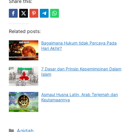
Share this:
Related posts:
Bagaimana Hukum tidak Percaya Pada
Hari Akhir?
7 Dasar dan Prinsip Kepemimpinan Dalam
Islam
Asmaul Husna Latin, Arab Terjemah dan
Keutamaannya
Categories
Aqidah