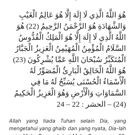
هُوَ اللَّهُ الَّذِي لَا إِلَهَ إِلَّا هُوَ عَالِمُ الْغَيْبِ
وَالشَّهَادَةِ هُوَ الرَّحْمَنُ الرَّحِيمُ (22) هُوَ
اللَّهُ الَّذِي لَا إِلَهَ إِلَّا هُوَ الْمَلِكُ الْقُدُّوسُ
السَّلَامُ الْمُؤْمِنُ الْمُهَيْمِنُ الْعَزِيزُ الْجَبَّارُ
الْمُتَكَبِّرُ سُبْحَانَ اللَّهِ عَمَّا يُشْرِكُونَ (23)
هُوَ اللَّهُ الْخَالِقُ الْبَارِئُ الْمُصَوِّرُ لَهُ
الْأَسْمَاءُ الْحُسْنَى يُسَبِّحُ لَهُ مَا فِي
السَّمَاوَاتِ وَالْأَرْضِ وَهُوَ الْعَزِيزُ الْحَكِيمُ
(24) – الحشر : 22 – 24
Allah yang tiada Tuhan selain Dia, yang
mengetahui yang ghaib dan yang nyata, Dia-lah