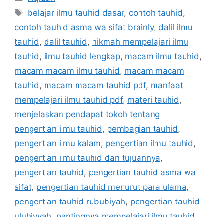
Tags
belajar ilmu tauhid dasar
,
contoh tauhid
,
contoh tauhid asma wa sifat brainly
,
dalil ilmu
tauhid
,
dalil tauhid
,
hikmah mempelajari ilmu
tauhid
,
ilmu tauhid lengkap
,
macam ilmu tauhid
,
macam macam ilmu tauhid
,
macam macam
tauhid
,
macam macam tauhid pdf
,
manfaat
mempelajari ilmu tauhid pdf
,
materi tauhid
,
menjelaskan pendapat tokoh tentang
pengertian ilmu tauhid
,
pembagian tauhid
,
pengertian ilmu kalam
,
pengertian ilmu tauhid
,
pengertian ilmu tauhid dan tujuannya
,
pengertian tauhid
,
pengertian tauhid asma wa
sifat
,
pengertian tauhid menurut para ulama
,
pengertian tauhid rububiyah
,
pengertian tauhid
uluhiyyah
,
pentingnya mempelajari ilmu tauhid
,