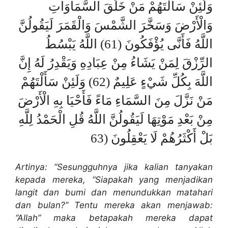
وَلَئِنْ سَأَلْتَهُمْ مَنْ خَلَقَ السَّمَاوَاتِ
وَالْأَرْضَ وَسَخَّرَ الشَّمْسَ وَالْقَمَرَ لَيَقُولُنَّ
اللَّهُ فَأَنَّى يُؤْفَكُونَ (61) اللَّهُ يَبْسُطُ
الرِّزْقَ لِمَنْ يَشَاءُ مِنْ عِبَادِهِ وَيَقْدِرُ لَهُ إِنَّ
اللَّهَ بِكُلِّ شَيْءٍ عَلِيمٌ (62) وَلَئِنْ سَأَلْتَهُمْ
مَنْ نَزَّلَ مِنَ السَّمَاءِ مَاءً فَأَحْيَا بِهِ الْأَرْضَ
مِنْ بَعْدِ مَوْتِهَا لَيَقُولُنَّ اللَّهُ قُلِ الْحَمْدُ لِلَّهِ
بَلْ أَكْثَرُهُمْ لَا يَعْقِلُونَ (63
Artinya: “Sesungguhnya jika kalian tanyakan
kepada mereka, “Siapakah yang menjadikan
langit dan bumi dan menundukkan matahari
dan bulan?” Tentu mereka akan menjawab:
“Allah” maka betapakah mereka dapat