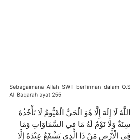
Sebagaimana Allah SWT berfirman dalam Q.S
Al-Baqarah ayat 255
اللَّهُ لَا إِلَهَ إِلَّا هُوَ الْحَيُّ الْقَيُّومُ لَا تَأْخُذُهُ
سِنَةٌ وَلَا نَوْمٌ لَهُ مَا فِي السَّمَاوَاتِ وَمَا
فِي الْأَرْضِ مَنْ ذَا الَّذِي يَشْفَعُ عِنْدَهُ إِلَّا