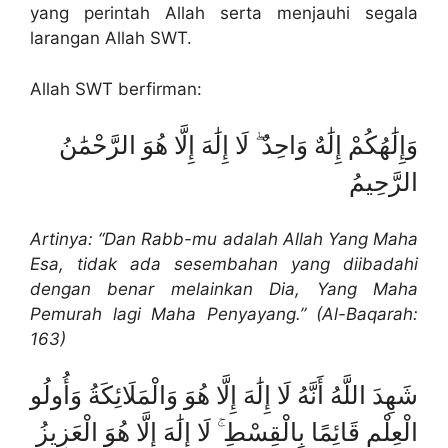
yang perintah Allah serta menjauhi segala
larangan Allah SWT.
Allah SWT berfirman:
وَإِلَٰهُكُمْ إِلَٰهٌ وَاحِدٌ ۖ لَا إِلَٰهَ إِلَّا هُوَ الرَّحْمَٰنُ
الرَّحِيمُ
Artinya: “Dan Rabb-mu adalah Allah Yang Maha
Esa, tidak ada sesembahan yang diibadahi
dengan benar melainkan Dia, Yang Maha
Pemurah lagi Maha Penyayang.” (Al-Baqarah:
163)
شَهِدَ اللَّهُ أَنَّهُ لَا إِلَٰهَ إِلَّا هُوَ وَالْمَلَائِكَةُ وَأُولُو
الْعِلْمِ قَائِمًا بِالْقِسْطِ ۚ لَا إِلَٰهَ إِلَّا هُوَ الْعَزِيزُ