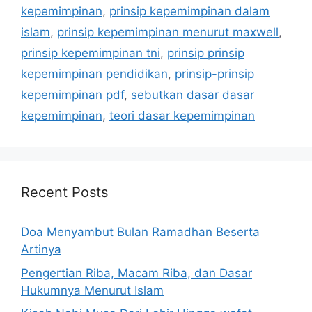
kepemimpinan
,
prinsip kepemimpinan dalam
islam
,
prinsip kepemimpinan menurut maxwell
,
prinsip kepemimpinan tni
,
prinsip prinsip
kepemimpinan pendidikan
,
prinsip-prinsip
kepemimpinan pdf
,
sebutkan dasar dasar
kepemimpinan
,
teori dasar kepemimpinan
Recent Posts
Doa Menyambut Bulan Ramadhan Beserta
Artinya
Pengertian Riba, Macam Riba, dan Dasar
Hukumnya Menurut Islam