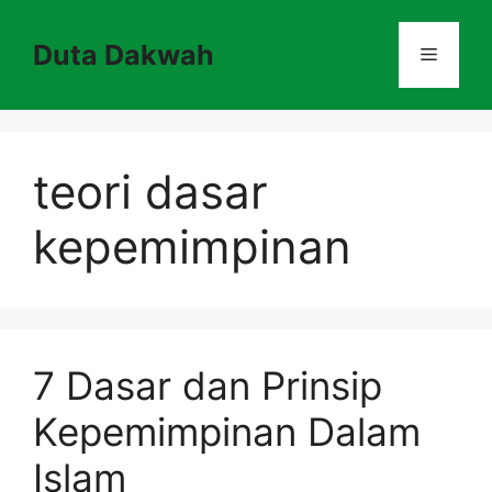
Skip
to
Duta Dakwah
Menu
content
teori dasar
kepemimpinan
7 Dasar dan Prinsip
Kepemimpinan Dalam
Islam