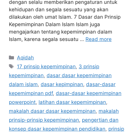
dengan selalu memberikan pengaturan untuk
kehidupan dan segala sesuatu yang akan
dilakukan oleh umat Islam. 7 Dasar dan Prinsip
Kepemimpinan Dalam Islam Islam juga
mengajarkan tentang kepemimpinan dalam
Islam, karena segala sesuatu …
Read more
Categories
Aqidah
Tags
17 prinsip kepemimpinan
,
3 prinsip
kepemimpinan
,
dasar dasar kepemimpinan
dalam islam
,
dasar kepimpinan
,
dasar-dasar
kepemimpinan pdf
,
dasar-dasar kepemimpinan
powerpoint
,
latihan dasar kepemimpinan
,
makalah dasar dasar kepemimpinan
,
makalah
prinsip-prinsip kepemimpinan
,
pengertian dan
konsep dasar kepemimpinan pendidikan
,
prinsip