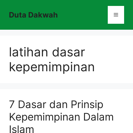
Skip
to
Duta Dakwah
Menu
content
latihan dasar
kepemimpinan
7 Dasar dan Prinsip
Kepemimpinan Dalam
Islam