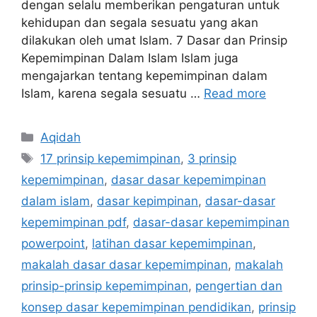
dengan selalu memberikan pengaturan untuk
kehidupan dan segala sesuatu yang akan
dilakukan oleh umat Islam. 7 Dasar dan Prinsip
Kepemimpinan Dalam Islam Islam juga
mengajarkan tentang kepemimpinan dalam
Islam, karena segala sesuatu …
Read more
Categories
Aqidah
Tags
17 prinsip kepemimpinan
,
3 prinsip
kepemimpinan
,
dasar dasar kepemimpinan
dalam islam
,
dasar kepimpinan
,
dasar-dasar
kepemimpinan pdf
,
dasar-dasar kepemimpinan
powerpoint
,
latihan dasar kepemimpinan
,
makalah dasar dasar kepemimpinan
,
makalah
prinsip-prinsip kepemimpinan
,
pengertian dan
konsep dasar kepemimpinan pendidikan
,
prinsip