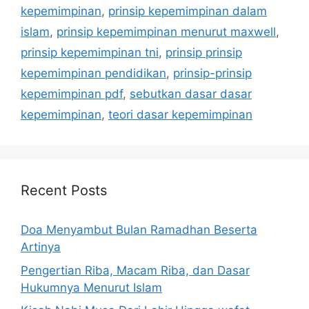
kepemimpinan
,
prinsip kepemimpinan dalam
islam
,
prinsip kepemimpinan menurut maxwell
,
prinsip kepemimpinan tni
,
prinsip prinsip
kepemimpinan pendidikan
,
prinsip-prinsip
kepemimpinan pdf
,
sebutkan dasar dasar
kepemimpinan
,
teori dasar kepemimpinan
Recent Posts
Doa Menyambut Bulan Ramadhan Beserta
Artinya
Pengertian Riba, Macam Riba, dan Dasar
Hukumnya Menurut Islam