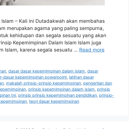
 Islam – Kali ini Dutadakwah akan membahas
lam merupakan agama yang paling sempurna,
tuk kehidupan dan segala sesuatu yang akan
rinsip Kepemimpinan Dalam Islam Islam juga
m Islam, karena segala sesuatu …
Read more
nan
,
dasar dasar kepemimpinan dalam islam
,
dasar
r-dasar kepemimpinan powerpoint
,
latihan dasar
an
,
makalah prinsip-prinsip kepemimpinan
,
pengertian dan
 kepemimpinan
,
prinsip kepemimpinan dalam islam
,
prinsip
inan tni
,
prinsip prinsip kepemimpinan pendidikan
,
prinsip-
 kepemimpinan
,
teori dasar kepemimpinan