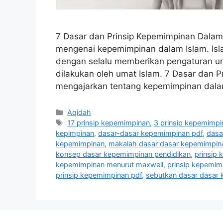
7 Dasar dan Prinsip Kepemimpinan Dalam
mengenai kepemimpinan dalam Islam. Is
dengan selalu memberikan pengaturan un
dilakukan oleh umat Islam. 7 Dasar dan P
mengajarkan tentang kepemimpinan dala
Categories
Aqidah
Tags
17 prinsip kepemimpinan
,
3 prinsip kepemimpi
kepimpinan
,
dasar-dasar kepemimpinan pdf
,
dasa
kepemimpinan
,
makalah dasar dasar kepemimpin
konsep dasar kepemimpinan pendidikan
,
prinsip
kepemimpinan menurut maxwell
,
prinsip kepemimp
prinsip kepemimpinan pdf
,
sebutkan dasar dasar