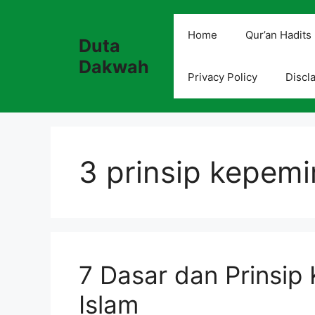
Skip
to
Home
Qur’an Hadits
Duta
content
Dakwah
Privacy Policy
Discl
3 prinsip kepem
7 Dasar dan Prinsi
Islam