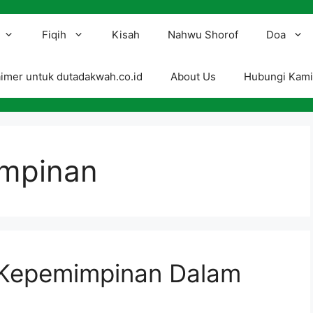
Fiqih
Kisah
Nahwu Shorof
Doa
aimer untuk dutadakwah.co.id
About Us
Hubungi Kam
impinan
p Kepemimpinan Dalam