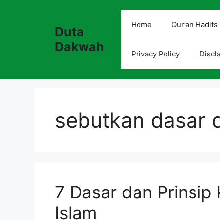
Skip
to
Home
Qur’an Hadits
Duta
content
Dakwah
Privacy Policy
Discl
sebutkan dasar 
7 Dasar dan Prinsi
Islam