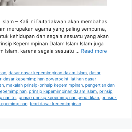
 Islam – Kali ini Dutadakwah akan membahas
lam merupakan agama yang paling sempurna,
tuk kehidupan dan segala sesuatu yang akan
rinsip Kepemimpinan Dalam Islam Islam juga
m Islam, karena segala sesuatu …
Read more
nan
,
dasar dasar kepemimpinan dalam islam
,
dasar
r-dasar kepemimpinan powerpoint
,
latihan dasar
an
,
makalah prinsip-prinsip kepemimpinan
,
pengertian dan
 kepemimpinan
,
prinsip kepemimpinan dalam islam
,
prinsip
inan tni
,
prinsip prinsip kepemimpinan pendidikan
,
prinsip-
 kepemimpinan
,
teori dasar kepemimpinan