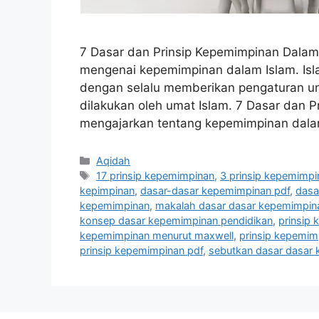
7 Dasar dan Prinsip Kepemimpinan Dalam
mengenai kepemimpinan dalam Islam. Is
dengan selalu memberikan pengaturan un
dilakukan oleh umat Islam. 7 Dasar dan P
mengajarkan tentang kepemimpinan dala
Categories
Aqidah
Tags
17 prinsip kepemimpinan
,
3 prinsip kepemimpi
kepimpinan
,
dasar-dasar kepemimpinan pdf
,
dasa
kepemimpinan
,
makalah dasar dasar kepemimpin
konsep dasar kepemimpinan pendidikan
,
prinsip
kepemimpinan menurut maxwell
,
prinsip kepemimp
prinsip kepemimpinan pdf
,
sebutkan dasar dasar