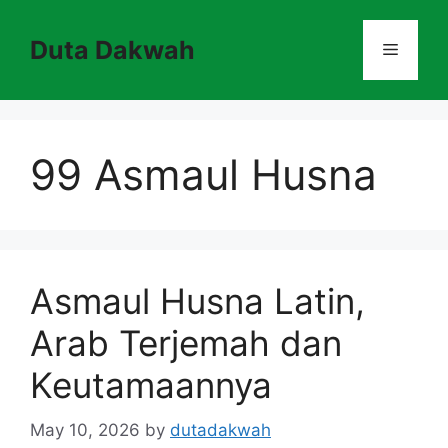
Skip
to
Duta Dakwah
Menu
content
99 Asmaul Husna
Asmaul Husna Latin,
Arab Terjemah dan
Keutamaannya
May 10, 2026
by
dutadakwah