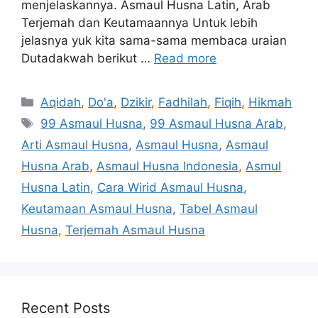
menjelaskannya. Asmaul Husna Latin, Arab
Terjemah dan Keutamaannya Untuk lebih
jelasnya yuk kita sama-sama membaca uraian
Dutadakwah berikut …
Read more
Categories
Aqidah
,
Do'a
,
Dzikir
,
Fadhilah
,
Fiqih
,
Hikmah
Tags
99 Asmaul Husna
,
99 Asmaul Husna Arab
,
Arti Asmaul Husna
,
Asmaul Husna
,
Asmaul
Husna Arab
,
Asmaul Husna Indonesia
,
Asmul
Husna Latin
,
Cara Wirid Asmaul Husna
,
Keutamaan Asmaul Husna
,
Tabel Asmaul
Husna
,
Terjemah Asmaul Husna
Recent Posts