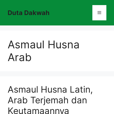
Skip
to
Duta Dakwah
Menu
content
Asmaul Husna
Arab
Asmaul Husna Latin,
Arab Terjemah dan
Keutamaannya