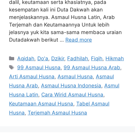
dalil, keutamaan serta khasiatnya, pada
kesempatan kali ini Duta Dakwah akan
menjelaskannya. Asmaul Husna Latin, Arab
Terjemah dan Keutamaannya Untuk lebih
jelasnya yuk kita sama-sama membaca uraian
Dutadakwah berikut …
Read more
Categories
Aqidah
,
Do'a
,
Dzikir
,
Fadhilah
,
Fiqih
,
Hikmah
Tags
99 Asmaul Husna
,
99 Asmaul Husna Arab
,
Arti Asmaul Husna
,
Asmaul Husna
,
Asmaul
Husna Arab
,
Asmaul Husna Indonesia
,
Asmul
Husna Latin
,
Cara Wirid Asmaul Husna
,
Keutamaan Asmaul Husna
,
Tabel Asmaul
Husna
,
Terjemah Asmaul Husna